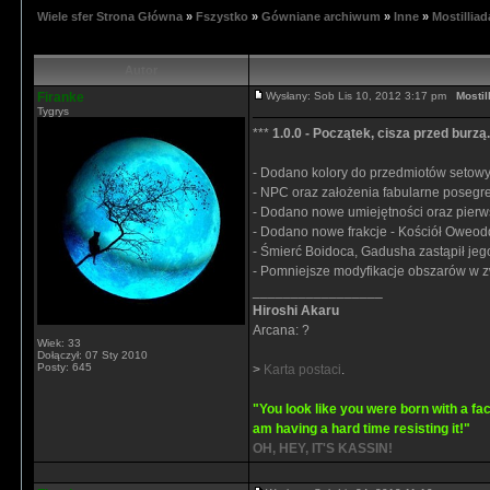
Wiele sfer Strona Główna
»
Fszystko
»
Gówniane archiwum
»
Inne
»
Mostilliad
Autor
Firanke
Wysłany: Sob Lis 10, 2012 3:17 pm
Mostil
Tygrys
***
1.0.0 - Początek, cisza przed burzą.
- Dodano kolory do przedmiotów setow
- NPC oraz założenia fabularne poseg
- Dodano nowe umiejętności oraz pierws
- Dodano nowe frakcje - Kościół Oweodd
- Śmierć Boidoca, Gadusha zastąpił jego
- Pomniejsze modyfikacje obszarów w 
_________________
Hiroshi Akaru
Arcana: ?
Wiek: 33
Dołączył: 07 Sty 2010
Posty: 645
>
Karta postaci
.
"You look like you were born with a fac
am having a hard time resisting it!"
OH, HEY, IT'S KASSIN!