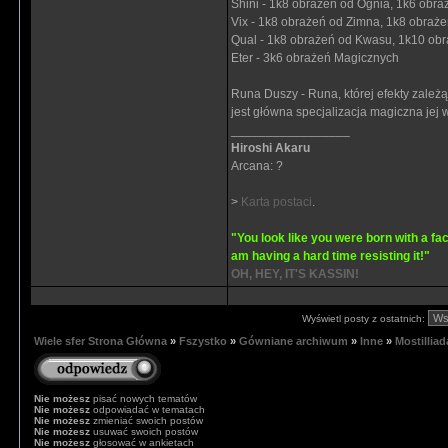
Shini - 1k8 obrażeń od Ognia, 1k6 obra
Vix - 1k8 obrażeń od Zimna, 1k8 obraże
Qual - 1k8 obrażeń od Kwasu, 1k10 obr
Eter - 3k6 obrażeń Magicznych
Runa Duszy - Runa, której efekty zależą
jest główna specjalizacja magiczna jej w
_________________
Hiroshi Akaru
Arcana: ?
>
Karta postaci
.
"You look like you were born with a fac
am having a hard time resisting it!"
OH, HEY, IT'S KASSIN!
Wyświetl posty z ostatnich:
Wiele sfer Strona Główna
»
Fszystko
»
Gówniane archiwum
»
Inne
»
Mostilliad
Nie możesz
pisać nowych tematów
Nie możesz
odpowiadać w tematach
Nie możesz
zmieniać swoich postów
Nie możesz
usuwać swoich postów
Nie możesz
głosować w ankietach