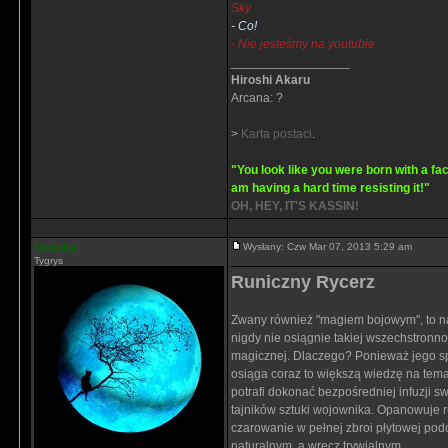
Sky.
- Co!
- Nie jesteśmy na youtubie.
_________________
Hiroshi Akaru
Arcana: ?
>
Karta postaci
.
"You look like you were born with a fac
am having a hard time resisting it!"
OH, HEY, IT'S KASSIN!
Firanke
Wysłany: Czw Mar 07, 2013 5:29 am
Tygrys
Runiczny Rycerz
Zwany również "magiem bojowym", to n
nigdy nie osiągnie takiej wszechstronno
magicznej. Dlaczego? Ponieważ jego spe
osiąga coraz to większą wiedzę na tema
potrafi dokonać bezpośredniej infuzji sw
tajników sztuki wojownika. Opanowuje 
czarowanie w pełnej zbroi płytowej po
naturalnym, a wręcz trywialnym.