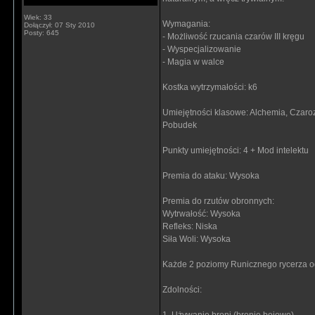
Wiek: 33
Wymagania:
Dołączył: 07 Sty 2010
Posty: 645
- Możliwość rzucania czarów III kręgu
- Wyspecjalizowanie
- Magia w walce
Kostka wytrzymałości: k6
Umiejętności klasowe: Alchemia, Czaro
Pobudek
Punkty umiejętności: 4 + Mod intelektu
Premia do ataku: Wysoka
Premia do rzutów obronnych:
Wytrwałość: Wysoka
Refleks: Niska
Siła Woli: Wysoka
Każde 2 poziomy Runicznego rycerza od
Zdolności: