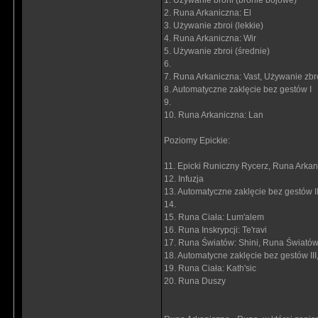
1. Używanie broni (bronie bojowe)
2. Runa Arkaniczna: El
3. Używanie zbroi (lekkie)
4. Runa Arkaniczna: Wir
5. Używanie zbroi (średnie)
6.
7. Runa Arkaniczna: Vast, Używanie zbro
8. Automatyczne zaklęcie bez gestów I
9.
10. Runa Arkaniczna: Lan
Poziomy Epickie:
11. Epicki Runiczny Rycerz, Runa Arkani
12. Infuzja
13. Automatyczne zaklęcie bez gestów I
14.
15. Runa Ciała: Lum'alem
16. Runa Inskrypcji: Te'ravi
17. Runa Światów: Shini, Runa Światów
18. Automatycne zaklęcie bez gestów III
19. Runa Ciała: Kath'sic
20. Runa Duszy