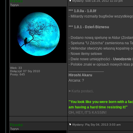
Firanke
Wysłany: Sob Lis 24, 2012 11:10 pm
Tygrys
*** 1.0.0a - 1.0.0f
- Miliardy rozmaity bugfixów wszystkieg
*** 1.0.1 - Dzień Biznesu
- Dodano nową spelunę w Aldur (Zostan
- Speluna "U Zdzicha" zamieniona na T
- Vellendar otworzyło własną kopalnię 
- Nowe itemy setowe
- Dwie nowe umiejętności -
Uwodzenie
- Polskie znaki w opisach nowych klas 
Wiek: 33
_________________
Dołączył: 07 Sty 2010
Posty: 645
Hiroshi Akaru
Arcana: ?
>
Karta postaci
.
"You look like you were born with a fac
am having a hard time resisting it!"
OH, HEY, IT'S KASSIN!
Firanke
Wysłany: Pią Sty 04, 2013 3:03 am
Tygrys