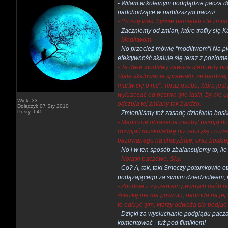
- Witam w kolejnym podglądzie pacza do
nadchodzące w najbliższym paczu!
- Proszę was, byście pamiętali - te zmi
- Zaczniemy od zmian, które trafiły się
- Modlitwom.
- No przecież mówię "modlitwom"! Na pi
efektywność skaluje się teraz z poziom
- Te dwie modlitwy zawsze stanowiły po
Stałe skalowanie sprawiało, że bardziej 
martw się o nic". Teraz osoba, która j
wykrzesać od bóstwa tyle łaski, by nie 
Wiek: 33
odczują tej zmiany tak bardzo.
Dołączył: 07 Sty 2010
Posty: 645
- Zmieniliśmy też zasadę działania bosk
- Magiczne obrażenia niezbyt pasują do 
rozwijać muskulaturę niż retorykę i ro
bazowanego na charyźmie, oraz boskie
- No i w ten sposób zbalansujemy to, i
- Notatki paczowe, Sky.
- Co? A, tak, tak! Smoczy potomkowie o
podążającego za swoim dziedzictwem, ni
- Zgodnie z życzeniem pewnych osób ni
ścieżkę nie ma powrotu, nagroda na jej
to odkryć tym, którzy odważą się podjąć 
- Dzięki za wysłuchanie podglądu pacza 
komentować - tuż pod filmikiem!