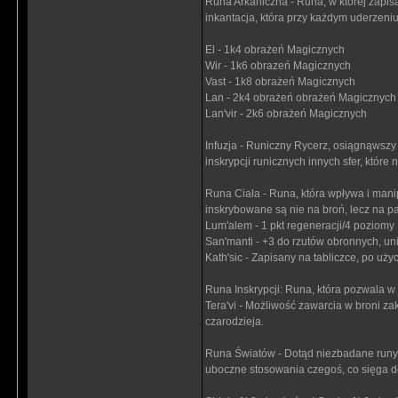
Runa Arkaniczna - Runa, w której zapi
inkantacja, która przy każdym uderzen
El - 1k4 obrażeń Magicznych
Wir - 1k6 obrazeń Magicznych
Vast - 1k8 obrażeń Magicznych
Lan - 2k4 obrażeń obrażeń Magicznych
Lan'vir - 2k6 obrażeń Magicznych
Infuzja - Runiczny Rycerz, osiągnąwszy
inskrypcji runicznych innych sfer, któr
Runa Ciała - Runa, która wpływa i manip
inskrybowane są nie na broń, lecz na p
Lum'alem - 1 pkt regeneracji/4 poziom
San'manti - +3 do rzutów obronnych, un
Kath'sic - Zapisany na tabliczce, po uż
Runa Inskrypcji: Runa, która pozwala w
Tera'vi - Możliwość zawarcia w broni zak
czarodzieja.
Runa Światów - Dotąd niezbadane runy, 
uboczne stosowania czegoś, co sięga do