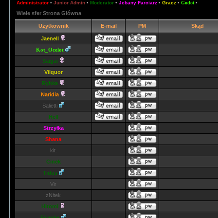
Administrator
•
Junior Admin
•
Moderator
•
Jebany Farciarz
•
Gracz
•
Godot
•
Wiele sfer Strona Główna
Użytkownik
E-mail
PM
Skąd
Jaenell
Kot_Ocelot
Saigai
Vilquor
Rybka
Naridia
Salietti
Hell
Strzyłka
Shana
kit.
Cinek
Tidus
Vir
zNitek
Hitomi
Firanke