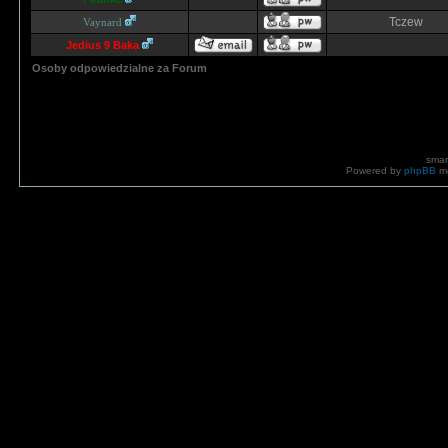
Tczew
Vaynard
Jedius 9 Baka
Osoby odpowiedzialne za Forum
smar
Powered by
phpBB
mo