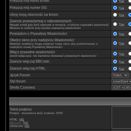
Pokazuj mój Adres Email:
Tak
Pokazuj mój numer GG:
Tak
Ukryj moją obecność na forum:
Tak
Zawsze powiadamiaj o odpowiedziach:
Tak
Wysyła email gdy ktoś odpowie w temacie, w którym napisałeś wiadomość.
Możesz to zmienić przy każdej napisanej wiadomości
Powiadom o Prywatnej Wiadomości:
Tak
Otwórz okno przy nadejściu Wiadomości:
Tak
Niektóre szablony mogą otwierać nowe okno aby poinformować o
nadejściu nowej Prywatnej Wiadomości
Włącz prywatne wiadomości:
Tak
Jeżeli wyłączysz, nie będziesz dostawać prywatnych wiadomości
Zawsze włączaj BBCode:
Tak
Zawsze włączaj HTML:
Tak
Język Forum:
Styl forum:
Strefa Czasowa:
Tekst podpisu:
Podpis - dozwolona ilość znaków: 2550
HTML:
NIE
BBCode
:
TAK
Uśmieszki:
NIE