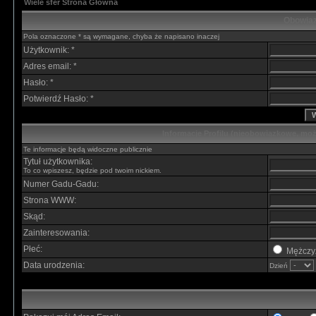
Wiele sfer Strona Główna
Obowiąz
Pola oznaczone * są wymagane, chyba że napisano inaczej
Użytkownik: *
Adres email: *
Hasło: *
Potwierdź Hasło: *
Informacje Profilu (nieobowiązkowe, moż
Te informacje będą widoczne publicznie
Tytuł użytkownika:
To co wpiszesz, będzie pod twoim nickiem.
Numer Gadu-Gadu:
Strona WWW:
Skąd:
Zainteresowania:
Płeć:
Mężczy
Data urodzenia:
Dzień