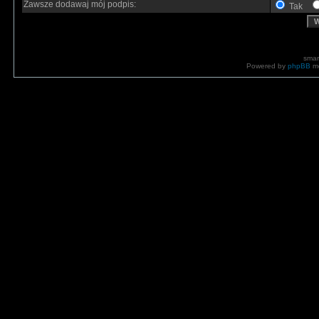
Zawsze dodawaj mój podpis:
Tak
smar
Powered by
phpBB
mo