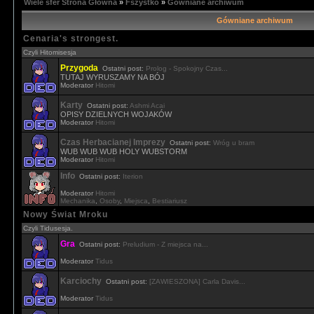
Wiele sfer Strona Główna
»
Fszystko
»
Gówniane archiwum
Gówniane archiwum
Cenaria's strongest.
Czyli Hitomisesja
Przygoda
Ostatni post:
Prolog - Spokojny Czas...
TUTAJ WYRUSZAMY NA BÓJ
Moderator
Hitomi
Karty
Ostatni post:
Ashmi Acai
OPISY DZIELNYCH WOJAKÓW
Moderator
Hitomi
Czas Herbacianej Imprezy
Ostatni post:
Wróg u bram
WUB WUB WUB HOLY WUBSTORM
Moderator
Hitomi
Info
Ostatni post:
Iterion
Moderator
Hitomi
Mechanika
,
Osoby
,
Miejsca
,
Bestiariusz
Nowy Świat Mroku
Czyli Tidusesja.
Gra
Ostatni post:
Preludium - Z miejsca na...
Moderator
Tidus
Karciochy
Ostatni post:
[ZAWIESZONA] Carla Davis...
Moderator
Tidus