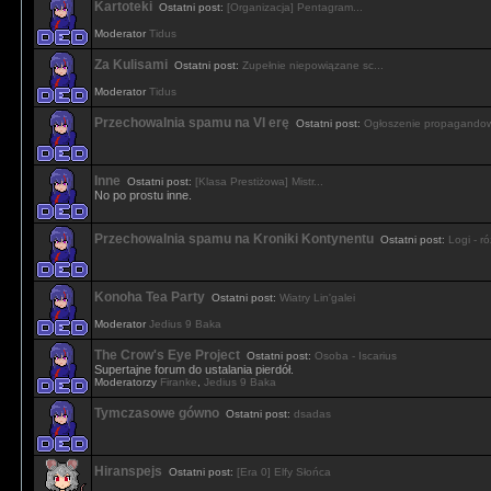
Kartoteki
Ostatni post:
[Organizacja] Pentagram...
Moderator
Tidus
Za Kulisami
Ostatni post:
Zupełnie niepowiązane sc...
Moderator
Tidus
Przechowalnia spamu na VI erę
Ostatni post:
Ogłoszenie propagandow
Inne
Ostatni post:
[Klasa Prestiżowa] Mistr...
No po prostu inne.
Przechowalnia spamu na Kroniki Kontynentu
Ostatni post:
Logi - r
Konoha Tea Party
Ostatni post:
Wiatry Lin'galei
Moderator
Jedius 9 Baka
The Crow's Eye Project
Ostatni post:
Osoba - Iscarius
Supertajne forum do ustalania pierdół.
Moderatorzy
Firanke
,
Jedius 9 Baka
Tymczasowe gówno
Ostatni post:
dsadas
Hiranspejs
Ostatni post:
[Era 0] Elfy Słońca