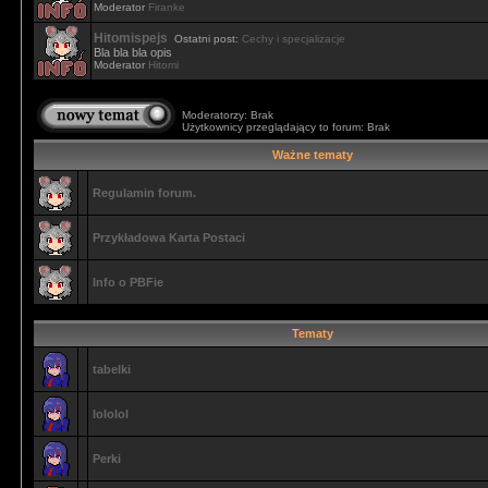
Moderator
Firanke
Hitomispejs
Ostatni post:
Cechy i specjalizacje
Bla bla bla opis
Moderator
Hitomi
Moderatorzy: Brak
Użytkownicy przeglądający to forum: Brak
Ważne tematy
Regulamin forum.
Przykładowa Karta Postaci
Info o PBFie
Tematy
tabelki
lololol
Perki