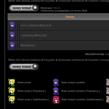
Wiele sfer Strona Główna
»
Fszystko
»
Gówniane archiwum
»
Cenaria's strong
Moderator:
Hitomi
Użytkownicy przeglądający to forum: Brak
Tematy
Coś o świecie (Beta 1.0)
Lachrymy (Beta 1.0)
Bestiariusz
Wyświetl tematy z o
Wiele sfer Strona Główna
»
Fszystko
»
Gówniane archiwum
»
Cenaria's strong
Nowe posty
Brak nowych postów
Nowe posty [ Popularny ]
Brak nowych postów [ Popularny ]
Nowe posty [ Zablokowany ]
Brak nowych postów [ Zablokowany ]