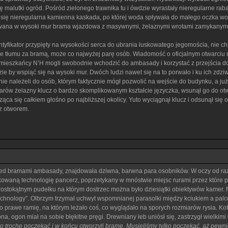
ię malutki ogród. Pośród zielonego trawnika tu i ówdzie wyrastały nieregularne rab
a się nieregularna kamienna kaskada, po której woda spływała do małego oczka wok
na w wysoki mur brama wjazdowa z masywnymi, żelaznymi wrotami zamykanymi na k
ntyfikator przypięty na wysokości serca do ubrania łuskowatego jegomościa, nie ch
e tłumu za bramą, może co najwyżej parę osób. Wiadomość o oficjalnym otwarciu ni
ieszkańcy N’H mogli swobodnie wchodzić do ambasady i korzystać z przejścia do sa
ie by wspiąć się na wysoki mur. Dwóch ludzi nawet się na to porwało i ku ich zdziw
e należeli do osób, którym faktycznie mógł pozwolić na wejście do budynku, a już 
ów żelazny klucz o bardzo skomplikowanym kształcie języczka, wsunął go do otworu 
się całkiem głośno po najbliższej okolicy. Yuto wyciągnął klucz i odsunął się od
z otworem.
d bramami ambasady, znajdowała dziwna, barwna para osobników. W oczy od razu z
waną technologię pancerz, poprzetykany w mnóstwie miejsc rurami przez które prz
rostokątnym pudełku na którym dostrzec można było dziesiątki obiektywów kamer. N
echnology”. Olbrzym trzymał uchwyt wspomnianej parasolki między kciukiem a pal
ego prawe ramię, na którym leżało coś, co wyglądało na sporych rozmiarów rysia. 
a, ogon miał na sobie błękitne pręgi. Drewniany łeb uniósł się, zastrzygł wielkimi 
o trochę poczekać i w końcu otworzyli bramę. Musieliśmy tylko poczekać, aż pewni