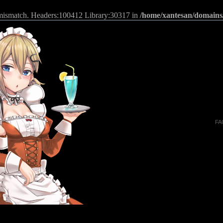
n mismatch. Headers:100412 Library:30317 in
/home/xantesan/domains
FA