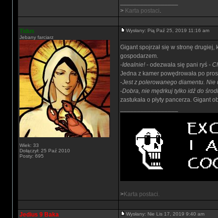
_________________
>
Karta postaci
.
Tidus
Wysłany: Pią Paź 25, 2019 11:16 am
Jebany farciarz
Gigant spojrzał się w stronę drugiej
gospodarzem.
-
Idealnie!
- odezwała się pani ryś -
Ch
Jedna z kamer powędrowała po prost
-
Jest z polerowanego diamentu. Nie u
-
Dobra, nie mędrkuj tylko idź do środ
zastukała o płyty pancerza. Gigant o
_________________
Wiek: 33
Dołączył: 25 Paź 2010
Posty: 695
>
Karta postaci.
Jedius 9 Baka
Wysłany: Nie Lis 17, 2019 9:40 am