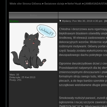
Wiele sfer Strona Główna
»
Światowe dzieje
»
Nefer'Huah
»
[AMBASADA/STARE
Autor
Rybka
Wysłany: Pon Wrz 30, 2019 4:30 pm
[A
Chłodna i deszczowa aura ogarniając
błękitnawym blaskiem oświetliły ale
środkową. W elewacji zastosowano w
dekoracyjnych wzorów. Misternie wyk
roślinnymi motywami. Główny portal o
część fasady została wykończona wys
dwuspadowego dachu pokrytego czarn
Ogromne dwuskrzydłowe drzwi z ciem
Przedstawiciel natywnych dla tej sfe
zmiennocieplnymi dinozaurami i ptaka
Wiek: 35
formalnym stroju swego ludu, które w 
Dołączyła: 25 Kwi 2013
Posty: 251
plecach, a do tego bardzo szerokie p
szczątkowe wielobarwne długie pióra 
Smokowaty rozłożył parasol, zszedł p
ogłoszenia i na jej szczycie zawies
ZWIEDZAJĄCYCH. Właściwości Hubu spr