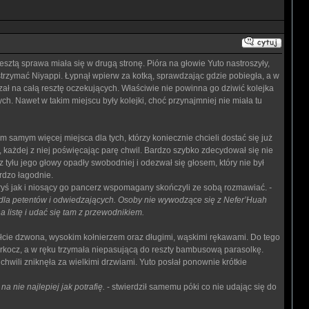
ztą sprawa miała się w drugą stronę. Pióra na głowie Yuto nastroszyły,
trzymać Niyappi. Łypnął wpierw za kotką, sprawdzając gdzie pobiegła, a w
rzał na całą resztę oczekujących. Właściwie nie powinna go dziwić kolejka
. Nawet w takim miejscu były kolejki, choć przynajmniej nie miała tu
m samym więcej miejsca dla tych, którzy koniecznie chcieli dostać się już
 każdej z niej poświęcając parę chwil. Bardzo szybko zdecydował się nie
z tyłu jego głowy opadły swobodniej i odezwał się głosem, który nie był
ardzo łagodnie.
 ryś jak i niosący go pancerz wspomagany skończyli ze sobą rozmawiać.
-
 dla petentów i odwiedzających. Osoby nie wywodzące się z Nefer’Huah
listę i udać się tam z przewodnikiem.
cie dzwona, wysokim kołnierzem oraz długimi, wąskimi rękawami. Do tego
rkocz, a w ręku trzymała niepasującą do reszty bambusową parasolkę.
hwili zniknęła za wielkimi drzwiami. Yuto posłał ponownie krótkie
 nie najlepiej jak potrafię.
- stwierdził samemu póki co nie udając się do