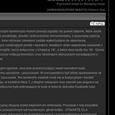
Poprzedni temat
Następny temat
«»
[AMBASADA/STARE MIASTO] Visitors' Day
dzonym kamiennym murem posesji zapaliły się powoli latarnie, które swym
e prostokąta, smukły i jednocześnie monumentalny, z wysuniętą częścią
Inne odcienie czerwieni zostały wykorzystane do stworzenia
ych zamkniętych portali i wysokich, smukłych okien wypełniały maswerki z
lify: serce połączone z tchawicą ‘nfr’, a także dwa węzły lnu ‘hh’. Górna
ony imitacją krenelażu oraz strzelistymi sterczynami wyrastającymi z
um.
ugim ogonem, znacznie przewyższający swym wzrostem ludzi.
ej uprzejmie - jaszczurami. W rzeczywistości byli bliżej spokrewnieni ze
jaszczurek. Ten konkretny osobnik nosił się w tradycyjnym i bardzo
ju, w kształcie litery T, z długimi rękawami oraz szeroki pas wiązany na
idoczne były pokrywające je łuski w kolorze dojrzałej truskawki oraz
cyjnej stojącej przed wejściem do ambasady. Pozrywał z niej wszystkie
Nefer powszechnym lub handlowym, głosił krótko - OTWARTE DLA
ione ogłoszenia do pobliskiego kosza i ruszył wykładaną kamieniami