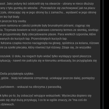
ol. Jako jedyny też odstrzelił się na otwarcie - ubrany w nieco dłuższy
ązany z tyłu gumką do włosów. -
Przestańcie się zachowywać jak na placu
zyła, obracając się w jego stronę by z zamachu... wystawić w jego stronę
n tez był biały.
 jeszcze trzy osoby.
turem ramiona w całości pokryte były brunatnymi piórami, ciągnąc się
ania. Trzymała bowiem w nich jaskrawo czerwony termos ze słomką, siorbiąc
 nie przypominały. Były zdecydowanie ptasie. Para wielkich szponów, które
anych do kurzych łap. Przerośniętych kurzych łap.
, futrzana czapka mocno naciągnięta na głowę, spódnica za kolana, różowe
za szelki plecaka, który również był różowy. Zdaje się, że wszystko
 koszulek. U dołu, na nogach było widać tylko wystający spod płaszcza
ytuacją - nawet nie patrzyła się w kierunku ambasady, bo przyglądała się
Della przytaknęła szybko.
dzie... biały kot własnie czmychnął, uciekając jeszcze dalej, pomiędzy
a państwem.
- wskazał na olbrzyma z parasolką.
 tylko po to, by zobaczyć wirujące wskazówki. Wycieczka dopiero się
awało się zbyt dużą przysługą. I co to w ogóle znaczy, że "ma coś do
a dziewuch.