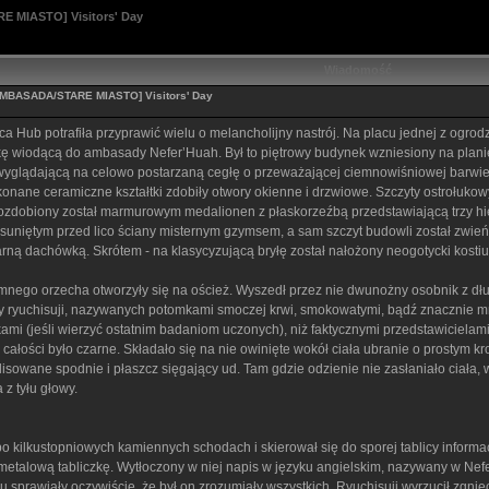
 MIASTO] Visitors' Day
Wiadomość
MBASADA/STARE MIASTO] Visitors' Day
a Hub potrafiła przyprawić wielu o melancholijny nastrój. Na placu jednej z ogro
jkę wiodącą do ambasady Nefer’Huah. Był to piętrowy budynek wzniesiony na plani
yglądającą na celowo postarzaną cegłę o przeważającej ciemnowiśniowej barwie. 
onane ceramiczne kształtki zdobiły otwory okienne i drzwiowe. Szczyty ostrołukow
zdobiony został marmurowym medalionen z płaskorzeźbą przedstawiającą trzy hierog
uniętym przed lico ściany misternym gzymsem, a sam szczyt budowli został zwieńcz
ą dachówką. Skrótem - na klasycyzującą bryłę został nałożony neogotycki kosti
nego orzecha otworzyły się na oścież. Wyszedł przez nie dwunożny osobnik z dł
ry ryuchisuji, nazywanych potomkami smoczej krwi, smokowatymi, bądź znacznie mni
mi (jeśli wierzyć ostatnim badaniom uczonych), niż faktycznymi przedstawicielami 
całości było czarne. Składało się na nie owinięte wokół ciała ubranie o prostym kro
lisowane spodnie i płaszcz sięgający ud. Tam gdzie odzienie nie zasłaniało ciała, w
z tyłu głowy.
o kilkustopniowych kamiennych schodach i skierował się do sporej tablicy informa
ił metalową tabliczkę. Wytłoczony w niej napis w języku angielskim, nazywany w 
awiały oczywiście, że był on zrozumiały wszystkich. Ryuchisuji wyrzucił zgniec