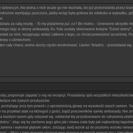
ię dziewczyn. Ale jedna z nich wcale go nie słuchała, bo już przechodziła przez b
strożnie wymijając jaszczura, jakby wciąż była gotowa do odskoku w wypadku, gdyby 
i.
ziała za całą resztę. -
To my pójdziemy już, co? Bo mokro.
- Uniesione skrzydło mi
niego idąc w stronę ambasady. Ku Yuto zostały skierowane kolejne "Dzień dobry!",
ołał za nimi, rezygnując widać całkiem z tego, co chciał powiedzieć wcześniej. Po
 głowy z uśmiechem.
en cały chaos, wolne duchy ciężko kontrolować. Uarien Teladris.
- przedstawił się
osoby, proponuje zapytać o nią na recepcji. Posiadamy spis wszystkich mieszkań
 dwójce nie-żywych przybyszów.
 pochylając przy tym powoli i z uprzejmością głowę na wysokość swych ramion. Y
na przykład atak na któregoś z gości, bądź pracowników samej ambasady. Nie zmien
za każdym razem gdy odzywał się, odsłaniał kły przystosowane do odrywania pła
bry.”, siląc się by zarówno jego głos jak i mowa ciała były jak najbardziej łagodn
Uariena i wykonał głęboki ukłon, zniżając swój wzrok aż do poziomu wzroku niew
znać.
- Wraz z tymi słowami uścisnął jego prawicę w sposób energiczny i zdecydowany