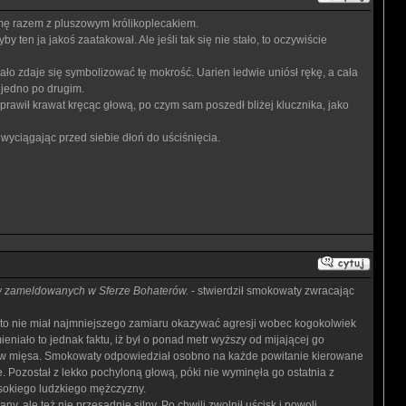
ramę razem z pluszowym królikoplecakiem.
ten ja jakoś zaatakował. Ale jeśli tak się nie stało, to oczywiście
ało zdaje się symbolizować tę mokrość. Uarien ledwie uniósł rękę, a cała
 jedno po drugim.
prawił krawat kręcąc głową, po czym sam poszedł bliżej klucznika, jako
, wyciągając przed siebie dłoń do uściśnięcia.
ców zameldowanych w Sferze Bohaterów.
- stwierdził smokowaty zwracając
uto nie miał najmniejszego zamiaru okazywać agresji wobec kogokolwiek
iało to jednak faktu, iż był o ponad metr wyższy od mijającej go
tów mięsa. Smokowaty odpowiedział osobno na każde powitanie kierowane
e. Pozostał z lekko pochyloną głową, póki nie wyminęła go ostatnia z
ysokiego ludzkiego mężczyzny.
, ale też nie przesadnie silny. Po chwili zwolnił uścisk i powoli