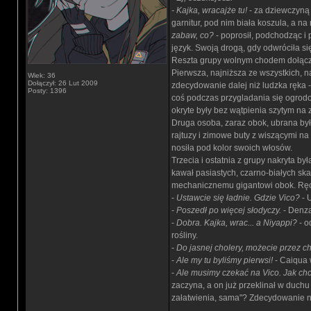
- Kajka, wracajże tu!
- za dziewczyną z
garnitur, pod nim biała koszula, a n
zabaw, co?
- poprosił, podchodząc i 
język. Swoją drogą, gdy odwróciła się 
Reszta grupy wolnym chodem dołączył
Pierwsza, najniższa ze wszystkich, n
Wiek: 36
Dołączył: 26 Lut 2009
zdecydowanie dalej niż ludzka ręka -
Posty: 1396
coś podczas przygladania się ogrodowi
okryte były bez wątpienia szytym na
Druga osoba, zaraz obok, ubrana był
rajtuzy i zimowe buty z wiszącymi na
nosiła pod kolor swoich włosów.
Trzecia i ostatnia z grupy nakryta b
kawał pasiastych, czarno-białych ska
mechanicznemu gigantowi obok. Ręce w
-
Ustawcie się ładnie. Gdzie Vico?
- U
-
Poszedł po więcej słodyczy.
- Denza
-
Dobra. Kajka, wrac... a Niyappi?
- o
rośliny.
-
Do jasnej cholery, możecie przez c
-
Ale my tu byliśmy pierwsi!
- Caiqua 
-
Ale musimy czekać na Vico. Jak chc
zaczyna, a on już przeklinał w duchu t
załatwienia, sama"? Zdecydowanie nie
_________________