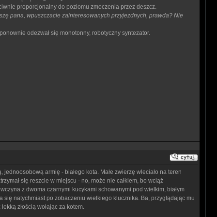
zeciwnie proporcjonalny do poziomu zmoczenia przez deszcz.
proszę pana, wpuszczacie zainteresowanych przyjezdnych, prawda? Nie
ponownie odezwał się monotonny, robotyczny syntezator.
ą, jednoosobową armię - białego kota. Małe zwierzę wleciało na teren
trzymał się reszcie w miejscu - no, może nie całkiem, bo wciąż
 dziewczyna z dwoma czarnymi kucykami schowanymi pod wielkim, białym
a się natychmiast po zobaczeniu wielkiego klucznika. Ba, przyglądając mu
 lekką złością wołając za kotem.