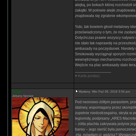
alejką, po bokach której rozchodził s
zakątki. W połowie alejki znajdował
znajdowała się zgrabnie wkomponowa
Yuto, tak bowiem głosił metalowy ide
przeświadczony o tym, że nie zastani
Dotychczas prawie wszyscy natywni m
nie stało tak naprawdę na przeszkodz
ambasady na poczęstunek. Niestety ni
Smokowaty wyciągnął sporych rozmiar
wewnętrznego mechanizmu rozchodząca 
Wejście na plac ambasady stało tera
_________________
>
Karta postaci
.
Tidus
Wysłany: Wto Paź 08, 2019 3:54 pm
Jebany farciarz
Pod neonowo-żółtym parasolem, prze
stalowy, wspomagany przez skompliko
zupełnie niedostrzegalna, skryta w p
legionisty, podpisany „ARES Macrot
– żółta płachta zakrywała jedynie j
barwy – jego sierść była jasnoczerwon
-
Ha, mówiłam ci, widzisz? Wystarczył