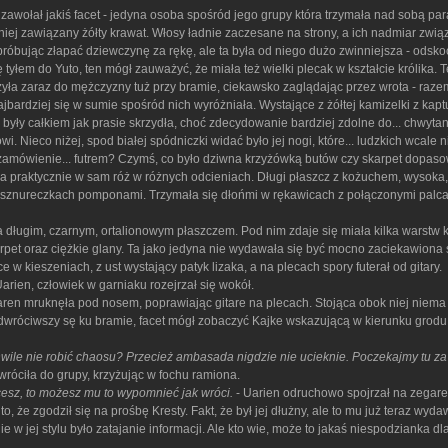
awołał jakiś facet - jedyna osoba spośród jego grupy która trzymała nad sobą paras
a niej zawiązany żółty krawat. Włosy ładnie zaczesane na strony, a ich nadmiar zwi
próbując złapać dziewczynę za rękę, ale ta była od niego dużo zwinniejsza - odskoc
tyłem do Yuto, ten mógł zauważyć, że miała też wielki plecak w kształcie królika. Te
a zaraz do mężczyzny tuż przy bramie, ciekawsko zaglądając przez wrota - razem
ajbardziej się w sumie spośród nich wyróżniała. Wystające z żółtej kamizelki z kap
 były całkiem jak prasie skrzydła, choć zdecydowanie bardziej zdolne do... chwyt
. Nieco niżej, spod białej spódniczki widać było jej nogi, które... ludzkich wcale
 zamówienie... futrem? Czymś, co było dziwna krzyżówką butów czy skarpet dopasow
a praktycznie w sam róż w różnych odcieniach. Długi płaszcz z kożuchem, wysoka
 sznureczkach pomponami. Trzymała się dłońmi w rękawicach z połączonymi palcami 
yła długim, czarnym, ortalionowym płaszczem. Pod nim zdaje się miała kilka warstw
rpet oraz ciężkie glany. Ta jako jedyna nie wydawała się być mocno zaciekawiona s
 kieszeniach, z ust wystający patyk lizaka, a na plecach spory futerał od gitary.
arien, człowiek w garniaku rozejrzał się wokół.
ren mruknęła pod nosem, poprawiając gitare na plecach. Stojąca obok niej niema 
dwróciwszy sę ku bramie, facet mógł zobaczyć Kajke wskazującą w kierunku grodu, g
hwile nie robić chaosu? Przecież ambasada nigdzie nie ucieknie. Poczekajmy tu z
wróciła do grupy, krzyżując w fochu ramiona.
esz, to możesz mu to wypomnieć jak wróci.
- Uarien odruchowo spojrzał na zegarek
o, że zgodził się na prośbę Kresty. Fakt, że był jej dłużny, ale to mu już teraz wyd
 w jej stylu było zatajanie informacji. Ale kto wie, może to jakaś niespodzianka dl