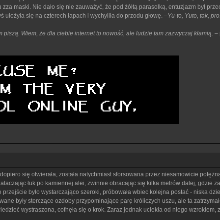
u zza maski. Nie dało się nie zauważyć, że pod żółtą parasolką, entuzjazm był pr
yś ułożyła się na czterech łapach i wychyliła do przodu głowę. –
Yu-to, Yuto, tak, 
 piszą. Wiem, że dla ciebie internet to nowość, ale ludzie tam zazwyczaj kłamią.
– 
 dopiero się otwierała, została natychmiast sforsowana przez niesamowicie potężn
taczając łuk po kamiennej alei, zwinnie obracając się kilka metrów dalej, gdzie za
lko przejście było wystarczająco szeroki, próbowała wbiec kolejna postać - niska
wane były sterczące ozdoby przypominające parę króliczych uszu, ale ta zatrzymał
edzieć wystraszona, cofnęła się o krok. Zaraz jednak uciekła od niego wzrokiem, z