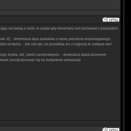
ęcając na każdą z osób, w czasie gdy drewniany kot rozmawiał z pierzastym
wi. Ej.
- drewniana łapa zastukała o ramię pancerza wspomaganego.
dów od tłumu. -
Nie rób tak, na przodków, bo ci odgryzę te szklane oko!
kogo trzeba. Idź, zanim zardzewiejesz.
- drewniana łapka ponownie
krokami zaczął kierować się ku budynkowi ambasady.