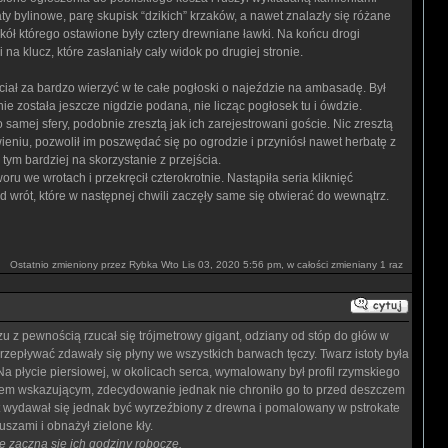
aty bylinowe, parę skupisk “dzikich” krzaków, a nawet znalazły się różane
ół którego ostawione były cztery drewniane ławki. Na końcu drogi
lucz, które zasłaniały cały widok po drugiej stronie.
ciał za bardzo wierzyć w te całe pogłoski o najeździe na ambasadę. Był
e została jeszcze nigdzie podana, nie licząc pogłosek tu i ówdzie.
mej sfery, podobnie zresztą jak ich zarejestrowani goście. Nic zresztą
ieniu, pozwolił im poszwędać się po ogrodzie i przyniósł nawet herbatę z
tym bardziej na skorzystanie z przejścia.
we wrotach i przekręcił czterokrotnie. Nastąpiła seria kliknięć
 wrót, które w następnej chwili zaczęły same się otwierać do wewnątrz.
Ostatnio zmieniony przez Rybka Wto Lis 03, 2020 5:56 pm, w całości zmieniany 1 raz
 pewnością rzucał się trójmetrowy gigant, odziany od stóp do głów w
epływać zdawały się płyny we wszystkich barwach tęczy. Twarz istoty była
a płycie piersiowej, w okolicach serca, wymalowany był profil rzymskiego
cem wskazującym, zdecydowanie jednak nie chroniło go to przed deszczem
Kot wydawał się jednak być wyrzeźbiony z drewna i pomalowany w pstrokate
uszami i obnażył zielone kły.
e zaczną się ich godziny robocze.