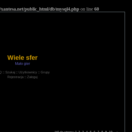
/xantesa.net/public_html/db/mysql4.php
on line
60
Wiele sfer
Mało gier
Q
::
Szukaj
::
Użytkownicy
::
Grupy
Rejestracja
::
Zaloguj
Idź do strony:
1
2
3
4
5
6
7
8
9
10
»