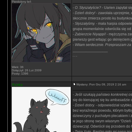
Pierdolony leń
-
O. Słyszałyście?
- Uarien zapytał s
-
Dzień dobry!
- zawołała uprzejmie, o
skocznie zmierza prosto ku budynkow
-
Słyszałyśmy.
- mała harpia odpowied
grupa momentalnie odwróciła się od 
-
Zabierzcie Niyappi!
- mężczyzna zaw
pierwszy gest witając go skinięciem
-
Witam serdecznie. Przepraszam za t
_________________
. . .
Wiek: 36
Dołączył: 26 Lut 2009
Posty: 1396
Rybka
Wysłany: Pon Gru 09, 2019 2:16 am
- Jeśli szukają państwo konkretnej 
się do kierującej się ku ambasadzie
- Dzień dobry.
- odpowiedział szybko,
bez wyraźnego powodu, którym byłby 
dziewczyny z puchatym plecakiem i 
w jego stronę swym własnym “Dzień do
dziewcząt. Odwrócił się przodem do 
- Taira Yuto. Bardzo miło mi pana po