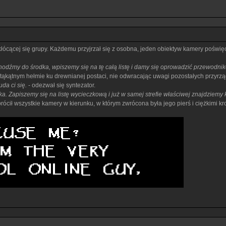
, kłócącej się grupy. Każdemu przyjrzał się z osobna, jeden obiektyw kamery poświ
odźmy do środka, wpiszemy się na tę całą listę i damy się oprowadzić przewodniko
ąkątnym hełmie ku drewnianej postaci, nie odwracając uwagi pozostałych przyrzą
da ci się.
- odezwał się syntezator.
ka. Zapiszemy się na listę wycieczkową i już w samej strefie właściwej znajdziemy 
brócił wszystkie kamery w kierunku, w którym zwrócona była jego pierś i ciężkimi 