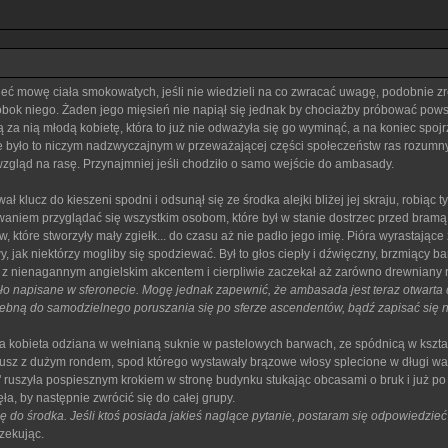
ć mowę ciała smokowatych, jeśli nie wiedzieli na co zwracać uwagę, podobnie zres
obok niego. Żaden jego mięsień nie napiął się jednak by chociażby próbować pows
 za nią młodą kobietę, która to już nie odważyła się go wyminąć, a na koniec spoj
 było to niczym nadzwyczajnym w przeważającej części społeczeństw ras rozumnych
zgląd na rasę. Przynajmniej jeśli chodziło o samo wejście do ambasady.
ucz do kieszeni spodni i odsunął się ze środka alejki bliżej jej skraju, robiąc ty
waniem przyglądać się wszystkim osobom, które był w stanie dostrzec przed bramą,
które stworzyły mały zgiełk... do czasu aż nie padło jego imię. Pióra wyrastające 
, jak niektórzy mogliby się spodziewać. Był to głos ciepły i dźwięczny, brzmiący b
ł z nienagannym angielskim akcentem i cierpliwie zaczekał aż zarówno drewniany
ało napisane w sferonecie. Mogę jednak zapewnić, że ambasada jest teraz otwarta
ebną do samodzielnego poruszania się po sferze ascendentów, bądź zapisać się na 
 kobieta odziana w wełnianą suknie w pastelowych barwach, ze spódnicą w kształ
lusz z dużym rondem, spod którego wystawały brązowe włosy splecione w długi wa
" ruszyła pospiesznym krokiem w stronę budynku stukając obcasami o bruk i już po c
ła, by następnie zwrócić się do całej grupy.
 do środka. Jeśli ktoś posiada jakieś naglące pytanie, postaram się odpowiedzieć na
zekując.