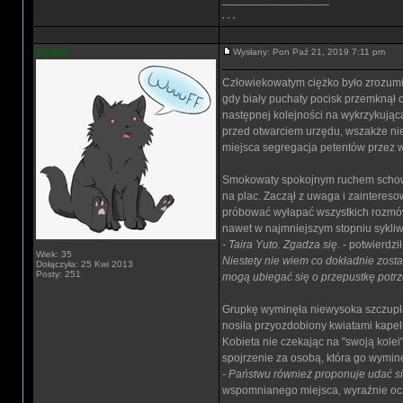
. . .
Rybka
Wysłany: Pon Paź 21, 2019 7:11 pm
Człowiekowatym ciężko było zrozumie
gdy biały puchaty pocisk przemknął 
następnej kolejności na wykrzykującą
przed otwarciem urzędu, wszakże nie
miejsca segregacja petentów przez w
Smokowaty spokojnym ruchem schował kl
na plac. Zaczął z uwaga i zaintereso
próbować wyłapać wszystkich rozmów, 
nawet w najmniejszym stopniu sykliwy
- Taira Yuto. Zgadza się.
- potwierdzi
Wiek: 35
Niestety nie wiem co dokładnie zost
Dołączyła: 25 Kwi 2013
Posty: 251
mogą ubiegać się o przepustkę potrz
Grupkę wyminęła niewysoka szczupła
nosiła przyozdobiony kwiatami kape
Kobieta nie czekając na "swoją kolei
spojrzenie za osobą, która go wyminę
- Państwu również proponuje udać się
wspomnianego miejsca, wyraźnie oc