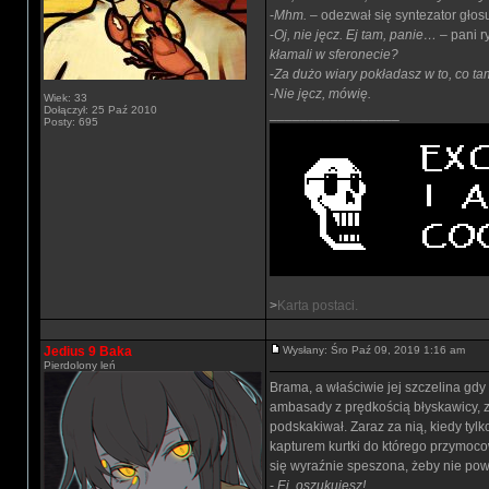
-
Mhm.
– odezwał się syntezator głos
-
Oj, nie jęcz. Ej tam, panie…
– pani r
kłamali w sferonecie?
-
Za dużo wiary pokładasz w to, co tam
-
Nie jęcz, mówię.
Wiek: 33
Dołączył: 25 Paź 2010
_________________
Posty: 695
>
Karta postaci.
Jedius 9 Baka
Wysłany: Śro Paź 09, 2019 1:16 am
Pierdolony leń
Brama, a właściwie jej szczelina gdy
ambasady z prędkością błyskawicy, za
podskakiwał. Zaraz za nią, kiedy ty
kapturem kurtki do którego przymoco
się wyraźnie speszona, żeby nie powi
-
Ej, oszukujesz!