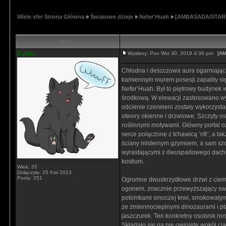
Wiele sfer Strona Główna
»
Światowe dzieje
»
Nefer'Huah
»
[AMBASADA/STARE 
Autor
Rybka
Wysłany: Pon Wrz 30, 2019 4:30 pm
[AM
Chłodna i deszczowa aura ogarniająca
kamiennym murem posesji zapaliły się
Nefer’Huah. Był to piętrowy budynek 
środkową. W elewacji zastosowano wy
odcienie czerwieni zostały wykorzyst
otwory okienne i drzwiowe. Szczyty os
roślinnymi motywami. Główny portal o
serce połączone z tchawicą ‘nfr’, a t
ściany misternym gzymsem, a sam szczy
wyrastającymi z dwuspadowego dachu 
kostium.
Wiek: 35
Dołączyła: 25 Kwi 2013
Posty: 251
Ogromne dwuskrzydłowe drzwi z ciemn
ogonem, znacznie przewyższający swym
potomkami smoczej krwi, smokowatymi,
ze zmiennocieplnymi dinozaurami i pt
jaszczurek. Ten konkretny osobnik nosi
Składało się na nie owinięte wokół cia