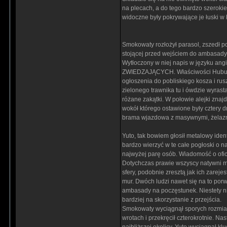
na plecach, a do tego bardzo szerokie
widoczne były pokrywające je łuski w 
Smokowaty rozłożył parasol, zszedł po
stojącej przed wejściem do ambasady. 
Wytłoczony w niej napis w języku an
ZWIEDZAJĄCYCH. Właściwości Hubu spr
ogłoszenia do pobliskiego kosza i rus
zielonego trawnika tu i ówdzie wyrasta
różane zakątki. W połowie alejki zna
wokół którego ostawione były cztery
brama wjazdowa z masywnymi, żelaznym
Yuto, tak bowiem głosił metalowy iden
bardzo wierzyć w te całe pogłoski o 
najwyżej parę osób. Wiadomość o oficj
Dotychczas prawie wszyscy natywni m
sfery, podobnie zresztą jak ich zareje
mur. Dwóch ludzi nawet się na to porw
ambasady na poczęstunek. Niestety nie
bardziej na skorzystanie z przejścia.
Smokowaty wyciągnął sporych rozmiar
wrotach i przekręcił czterokrotnie. N