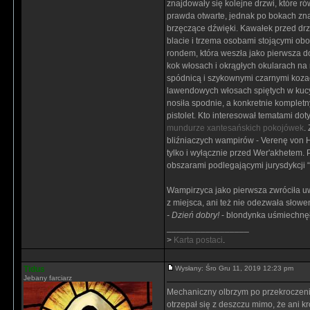
znajdowały się kolejne drzwi, które r
prawda otwarte, jednak po bokach zna
brzęczące dźwięki. Kawałek przed drz
blacie i trzema osobami stojącymi ob
rondem, która weszła jako pierwsza do
kok włosach i okrągłych okularach na
spódnicą i szykownymi czarnymi kozac
lawendowych włosach spiętych w kucyk
nosiła spodnie, a konkretnie kompletn
pistolet. Kto interesował tematami dot
mundurze xantesańskich pokojówek
.
bliźniaczych wampirów - Verenę von H
tylko i wyłącznie przed Wer'akhetem.
obszarami podlegającymi jurysdykcji 
Wampirzyca jako pierwsza zwróciła u
z miejsca, ani też nie odezwała słow
- Dzień dobry!
- blondynka uśmiechnęł
_________________
>
Karta postaci
.
Tidus
Wysłany: Śro Gru 11, 2019 12:23 pm
Jebany farciarz
Mechaniczny olbrzym po przekroczeniu 
otrzepał się z deszczu mimo, że ani kro