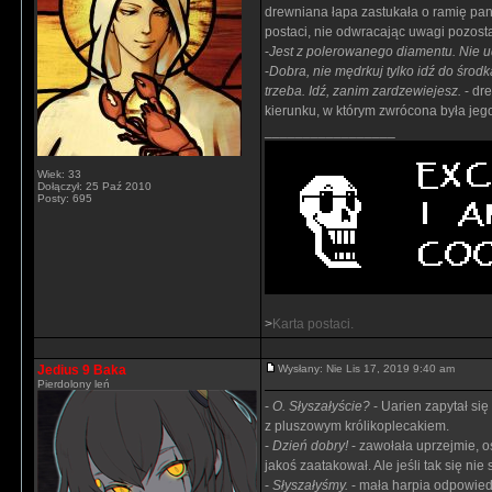
drewniana łapa zastukała o ramię p
postaci, nie odwracając uwagi pozost
-
Jest z polerowanego diamentu. Nie ud
-
Dobra, nie mędrkuj tylko idź do środk
trzeba. Idź, zanim zardzewiejesz.
- dr
kierunku, w którym zwrócona była jeg
_________________
Wiek: 33
Dołączył: 25 Paź 2010
Posty: 695
>
Karta postaci.
Jedius 9 Baka
Wysłany: Nie Lis 17, 2019 9:40 am
Pierdolony leń
-
O. Słyszałyście?
- Uarien zapytał si
z pluszowym królikoplecakiem.
-
Dzień dobry!
- zawołała uprzejmie, o
jakoś zaatakował. Ale jeśli tak się ni
-
Słyszałyśmy.
- mała harpia odpowiedz