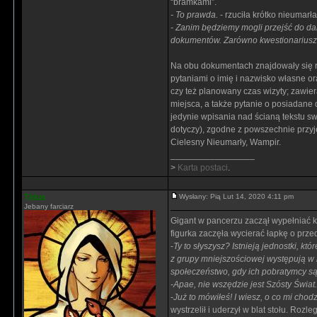
“bramkami”.
- To prawda.
- rzuciła krótko nieumarła
- Zanim będziemy mogli przejść do da
dokumentów. Zarówno kwestionariusz 
Na obu dokumentach znajdowały się r
pytaniami o imię i nazwisko własne or
czy też planowany czas wizyty; zawie
miejsca, a także pytanie o posiadane
jedynie wpisania nad ścianą tekstu s
dotyczy), zgodne z powszechnie przyj
Cielesny Nieumarły, Wampir.
_________________
>
Karta postaci
.
Tidus
Wysłany: Pią Lut 14, 2020 4:11 pm
Jebany farciarz
Gigant w pancerzu zaczął wypełniać ko
figurka zaczęła wycierać łapkę o prz
-
Ty to słyszysz? Istnieją jednostki, k
z grupy mniejszościowej występują w 
społeczeństwo, gdy ich pobratymcy są 
-
Apae, nie wszędzie jest Szósty Świat.
-
Już to mówiłeś! I wiesz, o co mi chod
wystrzelił i uderzył w blat stołu. Rozl