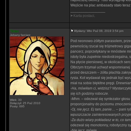
najbliższej okolicy. Yuto wyciągnął kl
Wejście na plac ambasady stało teraz
_________________
>
Karta postaci
.
Tidus
Wysłany: Wto Paź 08, 2019 3:54 pm
Jebany farciarz
Pod neonowo-żółtym parasolem, prze
pewnością rzucał się trójmetrowy gig
pancerz, poprzetykany w mnóstwie mie
istoty była zupełnie niedostrzegalna,
Na płycie piersiowej, w okolicach ser
Olbrzym trzymał uchwyt wspomnianej 
przed deszczem – żółta płachta zakry
rysia. Kot wydawał się jednak być wy
miał na sobie błękitne pręgi. Drewniany
-
Ha, mówiłam ci, widzisz? Wystarczyło
się ich godziny robocze.
-
Mhm.
– odezwał się syntezator głosu 
Wiek: 33
Dołączył: 25 Paź 2010
proporcjonalny do poziomu zmoczenia
Posty: 695
-
Oj, nie jęcz. Ej tam, panie…
– pani ry
wpuszczacie zainteresowanych przyje
-
Za dużo wiary pokładasz w to, co tam 
odezwał się monotonny, robotyczny sy
-
Nie jęcz, mówię.