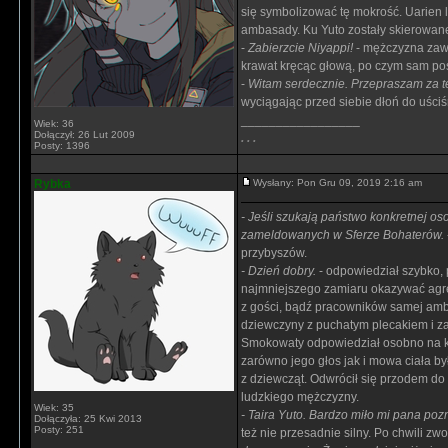
się symbolizować tę mokrość. Uarien l
ambasady. Ku Yuto zostały skierowane
-
Zabierzcie Niyappi!
- mężczyzna zawo
krawat kręcąc głową, po czym sam posz
-
Witam serdecznie. Przepraszam za te
wyciągając przed siebie dłoń do uściś
_________________
Wiek: 36
Dołączył: 26 Lut 2009
. . .
Posty: 1396
Rybka
Wysłany: Pon Gru 09, 2019 2:16 am
- Jeśli szukają państwo konkretnej o
zameldowanych w Sferze Bohaterów.
przybyszów.
- Dzień dobry.
- odpowiedział szybko, 
najmniejszego zamiaru okazywać agre
z gości, bądź pracowników samej ambas
dziewczyny z puchatym plecakiem i za
Smokowaty odpowiedział osobno na ka
zarówno jego głos jak i mowa ciała by
z dziewcząt. Odwrócił się przodem do
ludzkiego mężczyzny.
Wiek: 35
- Taira Yuto. Bardzo miło mi pana poz
Dołączyła: 25 Kwi 2013
Posty: 251
też nie przesadnie silny. Po chwili zwo