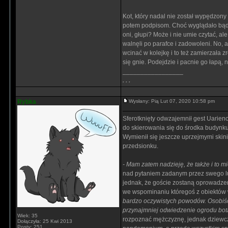
Kot, który nadal nie został wypędzon
potem podpisom. Choć wyglądało bądź 
oni, głupi? Może i nie umie czytać, al
walnęli po parafce i zadowoleni. No, 
wcinać w kolejkę i to też zamierzała z
się gnie. Podejdzie i pacnie go łapą, 
_________________
. . .
Rybka
Wysłany: Pią Lut 07, 2020 10:58 pm
Sferotknięty odwzajemnił gest Uarien
do skierowania się do środka budynk
Wymienił się jeszcze uprzejmymi skin
przedsionku.
- Mam zatem nadzieję, że także i to m
nad pytaniem zadanym przez swego l
jednak, że goście zostaną oprowadzeni
we wspominaniu któregoś z obiektów w
bardzo oczywistych powodów. Osobiści
przynajmniej odwiedzenie ogrodu bot
Wiek: 35
rozpoznać mężczyznę, jednak dziewczy
Dołączyła: 25 Kwi 2013
Posty: 251