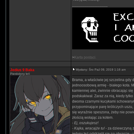
_________________
>
Karta postaci.
Jedius 9 Baka
Wysłany: Śro Paź 09, 2019 1:16 am
Pierdolony leń
Brama, a właściwie jej szczelina gdy 
jednoosobową armię - białego kota. M
kamiennej alei, zwinnie obracając się 
podskakiwał. Zaraz za nią, kiedy tylk
dwoma czarnymi kucykami schowanymi 
przypominające parę króliczych uszu, 
się wyraźnie speszona, żeby nie powie
złością wołając za kotem.
-
Ej, oszukujesz!
- Kajka, wracajże tu!
- za dziewczyną z
jedyny też odstrzelił się na otwarcie -