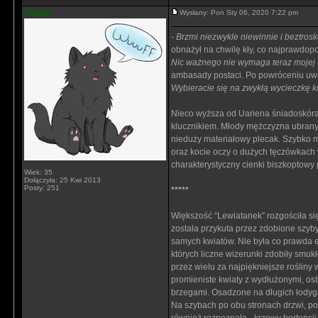
Rybka
Wysłany: Pon Sty 06, 2020 7:22 pm
- Brzmi niezwykle niewinnie i beztros
obnażył na chwilę kły, co najprawdop
Nic ważnego nie wymaga teraz mojej 
ambasady postaci. Po powróceniu uwa
Wybieracie się na zwykłą wycieczkę k
Nieco wyższa od Uariena śniadoskóra 
klucznikiem. Młody mężczyzna ubrany b
nieduży materiałowy plecak. Szybko m
oraz kocie oczy o dużych tęczówkach 
charakterystyczny cienki biszkoptowy
Wiek: 35
Dołączyła: 25 Kwi 2013
Posty: 251
*****
Większość “Lewiatanek” rozgościła s
została przykuta przez zdobione szyby
samych kwiatów. Nie była co prawda ek
których liczne wizerunki zdobiły smuk
przez wielu za najpiękniejsze rośliny
promieniste kwiaty z wydłużonymi, o
brzegami. Osadzone na długich łodygac
Na szybach po obu stronach drzwi, poz