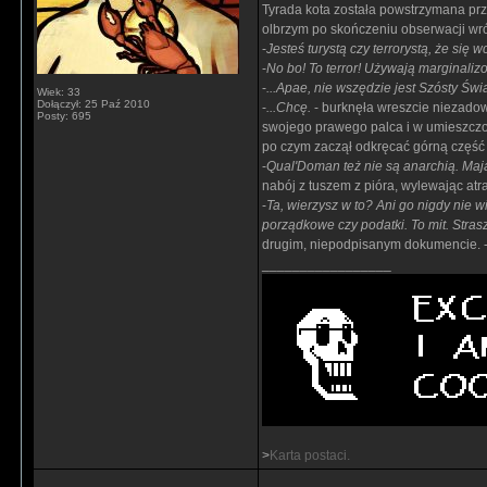
Tyrada kota została powstrzymana prz
olbrzym po skończeniu obserwacji wróc
-
Jesteś turystą czy terrorystą, że się 
-
No bo! To terror! Używają marginaliz
-
...Apae, nie wszędzie jest Szósty Świ
Wiek: 33
Dołączył: 25 Paź 2010
-
...Chcę.
- burknęła wreszcie niezadow
Posty: 695
swojego prawego palca i w umieszczon
po czym zaczął odkręcać górną część 
-
Qual'Doman też nie są anarchią. Maj
nabój z tuszem z pióra, wylewając at
-
Ta, wierzysz w to? Ani go nigdy nie w
porządkowe czy podatki. To mit. Stras
drugim, niepodpisanym dokumencie. 
_________________
>
Karta postaci.