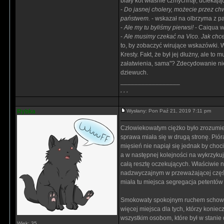
biały kot własnie czmychnął, uciekając
-
Do jasnej cholery, możecie przez ch
państwem.
- wskazał na olbrzyma z pa
-
Ale my tu byliśmy pierwsi!
- Caiqua w
-
Ale musimy czekać na Vico. Jak chce
to, by zobaczyć wirujące wskazówki. W
Kresty. Fakt, że był jej dłużny, ale to
załatwienia, sama"? Zdecydowanie nie w
dziewuch.
_________________
. . .
Rybka
Wysłany: Pon Paź 21, 2019 7:11 pm
Człowiekowatym ciężko było zrozumieć
sprawa miała się w drugą stronę. Piór
mięsień nie napiął się jednak by cho
a w następnej kolejności na wykrzykuj
całą resztę oczekujących. Właściwie 
nadzwyczajnym w przeważającej części
miała tu miejsca segregacja petentów
Smokowaty spokojnym ruchem schował kl
więcej miejsca dla tych, którzy koniec
wszystkim osobom, które był w stanie
Wiek: 35