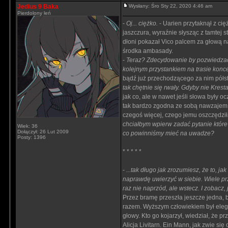
Jedius 9 Baka
Wysłany: Śro Sty 22, 2020 4:46 am
Pierdolony leń
-
Oj... ciężko.
- Uarien przytaknął z ci
jaszczura, wyraźnie słysząc z tamtej 
dłoni pokazał Vico palcem za głową n
środka ambasady.
-
Teraz? Zdecydowanie by pozwiedzać, 
kolejnym przystankiem na trasie konce
bądź już przechodzącego za nim półs
tak chętnie się rwały. Gdyby nie Kre
jak co, ale w nawet jeśli słowa były 
tak bardzo zgodna ze sobą nawzajem w
czegoś więcej, czego jemu oszczędził
chciałbym wpierw zadać pytanie które
Wiek: 36
Dołączył: 26 Lut 2009
co powinniśmy mieć na uwadze?
Posty: 1396
* * * * *
-
...tak długo jak zrozumiesz, że to, j
naprawdę uwierzyć w siebie. Wiele prze
raz nie naprzód, ale wstecz. I zobacz, j
Przez bramę przeszła jeszcze jedna,
razem. Wyższym człowiekiem był elega
głowy. Kto go kojarzył, wiedział, że p
Alicja Livitarn. Ein Mann, jak zwie si