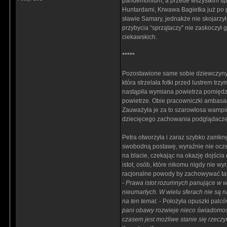
pandemonium, a przede wszystkim spoj
Huntardami, Krwawa Bagietka już po p
sławie Samary, jednakże nie skojarzył
przybycia “sprzątaczy” nie zaskoczył
ciekawskich.
*****
Pozostawione same sobie dziewczyny 
która strzelała fotki przed lustrem trz
nastąpiła wymiana powietrza pomiędz
powietrze. Obie pracowniczki ambasad
Zauważyła je za to szarowłosa wampirz
dziecięcego zachowania podglądaczek,
Petra otworzyła i zaraz szybko zamknę
swobodną postawę, wyraźnie nie oczeku
na blacie, czekając na okazję dojścia
istot, osób, które nikomu nigdy nie w
racjonalne powody by zachowywać taki
- Prawa istot rozumnych panujące w w
nieumarłych. W wielu sferach nie są 
na ten temat.
- Położyła opuszki palcó
pani obawy rozwieje nieco świadomość
czasem jest możliwe stanie się rzecz