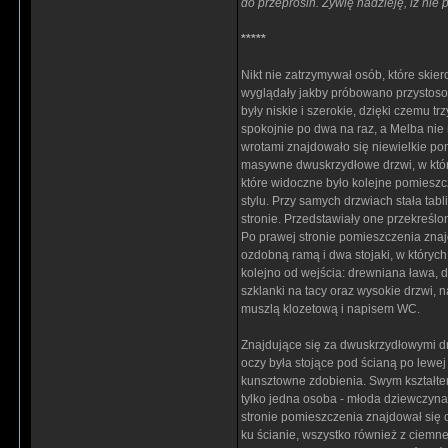
do przeprosin. Żywię nadzieję, iż ni
*****
Nikt nie zatrzymywał osób, które ski
wyglądały jakby próbowano przystosowa
były niskie i szerokie, dzięki czemu 
spokojnie po dwa na raz, a Melba nie
wrotami znajdowało się niewielkie pom
masywne dwuskrzydłowe drzwi, w któr
które widoczne było kolejne pomiesz
stylu. Przy samych drzwiach stała tab
stronie. Przedstawiały one przekreślon
Po prawej stronie pomieszczenia znaj
ozdobną ramą i dwa stojaki, w któryc
kolejno od wejścia: drewniana ława, 
szklanki na tacy oraz wysokie drzwi,
muszlą klozetową i napisem WC.
Znajdujące się za dwuskrzydłowymi dr
oczy była stojące pod ścianą po lewe
kunsztowne zdobienia. Swym kształtem
tylko jedna osoba - młoda dziewczyna 
stronie pomieszczenia znajdował się o
ku ścianie, wszystko również z ciemne