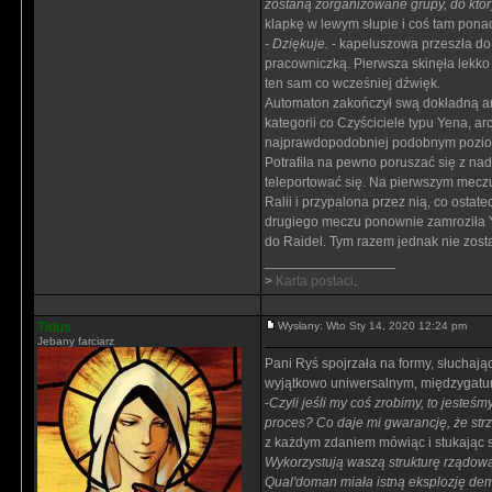
zostaną zorganizowane grupy, do któr
klapkę w lewym słupie i coś tam pona
- Dziękuje.
- kapeluszowa przeszła do
pracowniczką. Pierwsza skinęła lekko
ten sam co wcześniej dźwięk.
Automaton zakończył swą dokładną ana
kategorii co Czyściciele typu Yena, 
najprawdopodobniej podobnym poziom
Potrafiła na pewno poruszać się z na
teleportować się. Na pierwszym meczu 
Ralii i przypalona przez nią, co osta
drugiego meczu ponownie zamroziła Y
do Raidel. Tym razem jednak nie zos
_________________
>
Karta postaci
.
Tidus
Wysłany: Wto Sty 14, 2020 12:24 pm
Jebany farciarz
Pani Ryś spojrzała na formy, słuchają
wyjątkowo uniwersalnym, międzygatu
-
Czyli jeśli my coś zrobimy, to jesteś
proces? Co daje mi gwarancję, że str
z każdym zdaniem mówiąc i stukając s
Wykorzystują waszą strukturę rządową
Qual'doman miała istną eksplozję dem