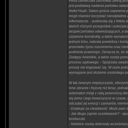
Petra zamierzała zachować pełną pro
jest podstawą nadania państwu statu
Nefer’Huah. Status gościa zapewnia 
mogli również korzystać nieodpłatnie
informatorze.
- podniosła się z fotela
dwóch różnych przegródek i położyła 
bezpieczeństwa odwiedzających, a tak
ożywione konstrukty, a także wynatu
jednym tchu, nabrała powietrza i kon
przeciwko życiu rozumnemu oraz istot
podmiotu prawnego. Oznacza to, że s
Zastępy Anielskie, a także osoby po
procesu sądowego.
- Spojrzała uważn
proszę nie krępować się. W razie po
wymagane jest złożenie osobistego 
W tak zwanym międzyczasie, olbrzymi 
inne ubranie i fryzurę niż teraz, jedn
automaton mógł z całą pewnością stwie
się jemu i jego towarzyszce w czasie
odczytać jej emocji i zamiarów, niemn
- Dziękuje za cierpliwość. Może pani 
- Jak długo zajmie oczekiwanie?
- spy
torebeczki.
- Niektóre osoby dokonały wcześniejs