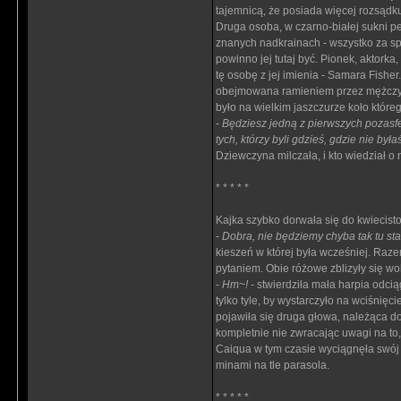
tajemnicą, że posiada więcej rozsądk
Druga osoba, w czarno-białej sukni p
znanych nadkrainach - wszystko za sp
powinno jej tutaj być. Pionek, aktorka,
tę osobę z jej imienia - Samara Fisher
obejmowana ramieniem przez mężczyzn
było na wielkim jaszczurze koło które
-
Będziesz jedną z pierwszych pozasfe
tych, którzy byli gdzieś, gdzie nie był
Dziewczyna milczała, i kto wiedział o 
* * * * *
Kajka szybko dorwała się do kwiecisto-
-
Dobra, nie będziemy chyba tak tu sta
kieszeń w której była wcześniej. Raze
pytaniem. Obie różowe zblizyły się w
-
Hm~!
- stwierdziła mała harpia odcią
tylko tyle, by wystarczyło na wciśnięc
pojawiła się druga głowa, należąca do 
kompletnie nie zwracając uwagi na to,
Caiqua w tym czasie wyciągnęła swój t
minami na tle parasola.
* * * * *