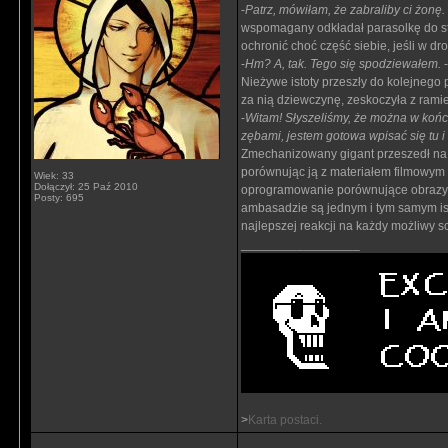
-
Patrz, mówiłam, że zabraliby ci żonę.
wspomagany odkładał parasolkę do st
ochronić choć część siebie, jeśli w d
-
Hm? A, tak. Tego się spodziewałem.
-
Nieżywe istoty przeszły do kolejnego 
za nią dziewczynę, zeskoczyła z ramie
-
Witam! Słyszeliśmy, że można w końcu 
zębami, jestem gotowa wpisać się tu i 
Zmechanizowany gigant przeszedł na ś
porównując ją z materiałem filmowym
Wiek: 33
Dołączył: 25 Paź 2010
oprogramowanie porównujące obrazy z 
Posty: 695
ambasadzie są jednym i tym samym is
najlepszej reakcji na każdy możliwy s
_________________
>
Karta postaci.