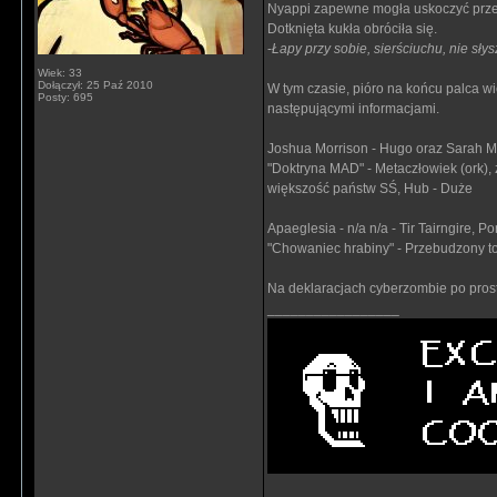
Nyappi zapewne mogła uskoczyć przed
Dotknięta kukła obróciła się.
-
Łapy przy sobie, sierściuchu, nie sły
Wiek: 33
Dołączył: 25 Paź 2010
W tym czasie, pióro na końcu palca wi
Posty: 695
następującymi informacjami.
Joshua Morrison - Hugo oraz Sarah Mor
"Doktryna MAD" - Metaczłowiek (ork), 
większość państw SŚ, Hub - Duże
Apaeglesia - n/a n/a - Tir Tairngire, P
"Chowaniec hrabiny" - Przebudzony tot
Na deklaracjach cyberzombie po prostu
_________________