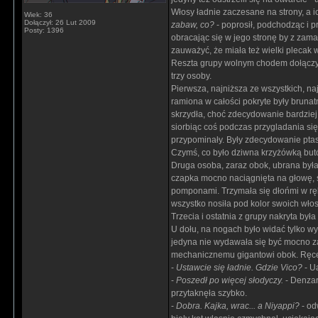
Włosy ładnie zaczesane na strony, a 
Wiek: 36
Dołączył: 26 Lut 2009
zabaw, co?
- poprosił, podchodząc i p
Posty: 1396
obracając się w jego stronę by z zama
zauważyć, że miała też wielki plecak w 
Reszta grupy wolnym chodem dołączył
trzy osoby.
Pierwsza, najniższa ze wszystkich, na
ramiona w całości pokryte były brunat
skrzydła, choć zdecydowanie bardziej
siorbiąc coś podczas przygladania się 
przypominały. Były zdecydowanie ptasi
Czymś, co było dziwna krzyżówką butó
Druga osoba, zaraz obok, ubrana była
czapka mocno naciągnięta na głowę, s
pomponami. Trzymała się dłońmi w ręka
wszystko nosiła pod kolor swoich wło
Trzecia i ostatnia z grupy nakryta by
U dołu, na nogach było widać tylko wy
jedyna nie wydawała się być mocno za
mechanicznemu gigantowi obok. Ręce w 
-
Ustawcie się ładnie. Gdzie Vico?
- Ua
-
Poszedł po więcej słodyczy.
- Denzar
przytaknęła szybko.
-
Dobra. Kajka, wrac... a Niyappi?
- od