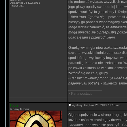
nie próbować wyłapać wszystkich rozmów
Dołączyła: 25 Kwi 2013
Posty: 251
jego głowy opadły swobodniej i odezwa
spodziewać. Był to głos ciepły i dźwi
- Taira Yuto. Zgadza się.
- potwierdził
niosący go pancerz wspomagany skoń
Mogę jednak zapewnić, że ambasada j
mogą ubiegać się o przepustkę potrze
udać się tam z przewodnikiem.
Grupkę wyminęła niewysoka szczupła 
dzwona, wysokim kołnierzem oraz dłu
spod którego wystawały brązowe włos
parasolkę. Kobieta nie czekając na "s
po chwili zniknęła za wielkimi drzwia
zwrócić się do całej grupy.
- Państwu również proponuje udać się 
najlepiej jak potrafię.
- stwierdził sam
_________________
>
Karta postaci
.
Tidus
Wysłany: Pią Paź 25, 2019 11:16 am
Jebany farciarz
Gigant spojrzał się w stronę drugiej,
każdą z osób, w czasie gdy drewnian
-
Idealnie!
- odezwała się pani ryś -
Cho