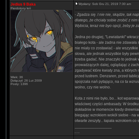
Jedius 9 Baka
Wysłany: Sob Gru 21, 2019 7:30 am
Pierdolony leń
-
Zgadza się. I nie nie, skądże, tak na
dlatego, że chciały sobie zrobić z nim
Wybicia, teraz nie byo opcji, żeby je
Jedna po drugiej, "Lewiatanki" wkracza
białego kota - ale żadna nie zdawała s
nie miały co zostawiać - ale wszystkie
słowa, ale jednak wszystkie były pewn
trzeba gadać. Nie znaczyło to jednak
prowadzących dalej, oglądając z zach
zgadywać które kwiaty zna, a których 
przed lustrem. Denzaren, przed tablic
Wiek: 36
Dołączył: 26 Lut 2009
spojrzała nań pytająco, na co ta wzr
Posty: 1396
wolno, czy nie wolno.
Kota z nimi nie było, bo... kot wpar
właściwej części ambasady. W środku, 
dokładnie w momencie kiedy drewniany
biegając wzrokiem wokół siebie - na ws
otwarte zeszyty... łapała wzrokiem co 
_________________
. . .