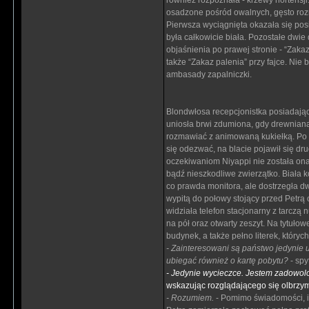
również rozpoznała - krzewy hortensji
osadzone pośród owalnych, gęsto rozm
Pierwsza wyciągnięta okazała się pos
była całkowicie biała. Pozostałe dwie 
objaśnienia po prawej stronie - “Za
także “Zakaz palenia” przy fajce. Nie 
ambasady zapalniczki.
Blondwłosa recepcjonistka posiadająca
uniosła brwi zdumiona, gdy drewniana 
rozmawiać z animowaną kukiełką. Po 
się odezwać, na blacie pojawił się dr
oczekiwaniom Niyappi nie została ona
bądź nieszkodliwe zwierzątko. Biała ko
co prawda monitora, ale dostrzegła d
wypitą do połowy stojący przed Petrą 
widziała telefon stacjonarny z tarczą 
na pół oraz otwarty zeszyt. Na tytułow
budynek, a także pełno literek, których
- Zainteresowani są państwo jedynie
ubiegać również o kartę pobytu?
- spy
- Jedynie wycieczce. Jestem zadowol
wskazując rozglądającego się olbrzy
- Rozumiem.
- Pomimo świadomości, iż