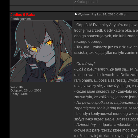
>
Karta postaci.
Jedius 9 Baka
Wysłany: Pią Lut 14, 2020 6:48 pm
Pierdolony leń
- Odpuścić Dzielnicy Artystów na pew
trochę mu zrzedł, kiedy katem oka, a 
obojga spacerujących, nie lubił żadne
niczego dobrego.
- Tak, ale... zobaczę już co z dziewu
uścisku, czekając tylko na tyle zanim
-
Co mówią?
-
Coś o nieumarłych. Że tam są... ej, N
razu po swoich słowach - a Della zar
ramionami, i... poszła za resztą. Dwój
rozejrzawszy się, zauważyła tego, co 
Wiek: 36
Dołączył: 26 Lut 2009
-
Gdzie takie sprzedają?
- zapytała go
Posty: 1396
zauważyła, że zbliża się jeszcze jedn
-
Na pewno spotkasz tu najbardziej... p
zapamiętasz sobie jedną prostą zasadę
- blondyn kontynuował monolog wkracz
spójrz tylko przed siebie. Możesz zo
-
Dziendobry.
- odparła, a właściwie 
głowie już parę rzeczy, które mogłaby 
może nie w tej dokładnie sytuacji. Prz