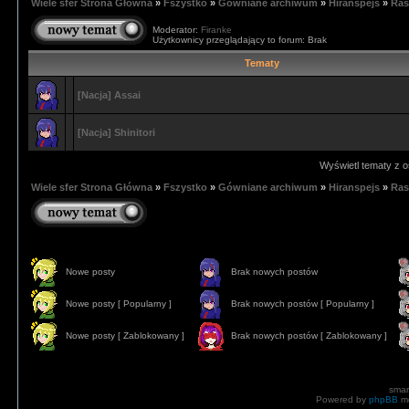
Wiele sfer Strona Główna
»
Fszystko
»
Gówniane archiwum
»
Hiranspejs
»
Ras
Moderator:
Firanke
Użytkownicy przeglądający to forum: Brak
Tematy
[Nacja] Assai
[Nacja] Shinitori
Wyświetl tematy z o
Wiele sfer Strona Główna
»
Fszystko
»
Gówniane archiwum
»
Hiranspejs
»
Ras
Nowe posty
Brak nowych postów
Nowe posty [ Popularny ]
Brak nowych postów [ Popularny ]
Nowe posty [ Zablokowany ]
Brak nowych postów [ Zablokowany ]
smar
Powered by
phpBB
mo