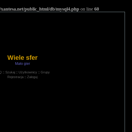
/xantesa.net/public_html/db/mysql4.php
on line
60
Wiele sfer
Mało gier
Q
::
Szukaj
::
Użytkownicy
::
Grupy
Rejestracja
::
Zaloguj