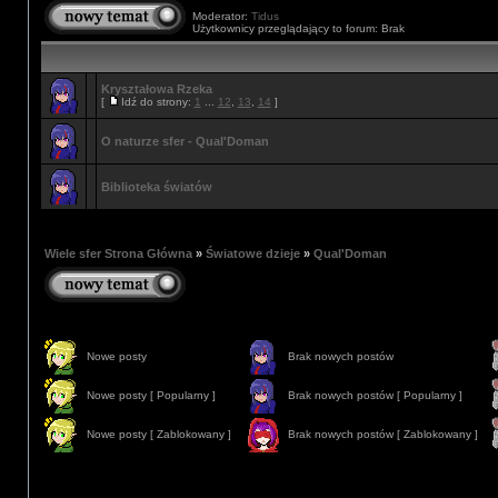
Moderator:
Tidus
Użytkownicy przeglądający to forum: Brak
Kryształowa Rzeka
[
Idź do strony:
1
...
12
,
13
,
14
]
O naturze sfer - Qual'Doman
Biblioteka światów
Wiele sfer Strona Główna
»
Światowe dzieje
»
Qual'Doman
Nowe posty
Brak nowych postów
Nowe posty [ Popularny ]
Brak nowych postów [ Popularny ]
Nowe posty [ Zablokowany ]
Brak nowych postów [ Zablokowany ]