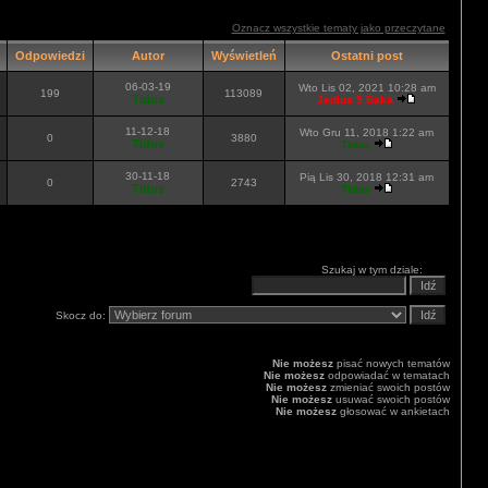
Oznacz wszystkie tematy jako przeczytane
Odpowiedzi
Autor
Wyświetleń
Ostatni post
06-03-19
Wto Lis 02, 2021 10:28 am
199
113089
Tidus
Jedius 9 Baka
11-12-18
Wto Gru 11, 2018 1:22 am
0
3880
Tidus
Tidus
30-11-18
Pią Lis 30, 2018 12:31 am
0
2743
Tidus
Tidus
Szukaj w tym dziale:
Skocz do:
Nie możesz
pisać nowych tematów
Nie możesz
odpowiadać w tematach
Nie możesz
zmieniać swoich postów
Nie możesz
usuwać swoich postów
Nie możesz
głosować w ankietach