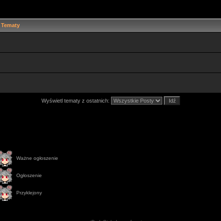
Tematy
Wyświetl tematy z ostatnich:
Ważne ogłoszenie
Ogłoszenie
Przyklejony