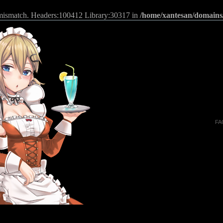
n mismatch. Headers:100412 Library:30317 in
/home/xantesan/domains
FA