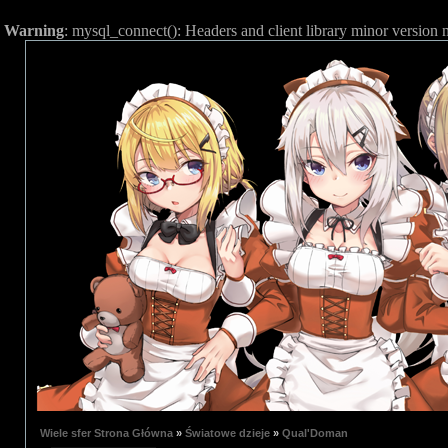
Warning
: mysql_connect(): Headers and client library minor versio
Wiele sfer Strona Główna
»
Światowe dzieje
»
Qual'Doman