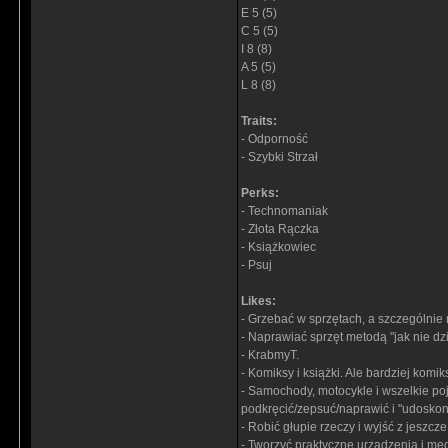
E 5 (5)
C 5 (5)
I 8 (8)
A 5 (5)
L 8 (8)
Traits:
- Odporność
- Szybki Strzał
Perks:
- Technomaniak
- Złota Rączka
- Książkowiec
- Psuj
Likes:
- Grzebać w sprzętach, a szczególnie
- Naprawiać sprzęt metodą "jak nie dzi
- KrabmyT.
- Komiksy i książki. Ale bardziej komik
- Samochody, motocykle i wszelkie poj
podkręcić/zepsuć/naprawić i "udoskon
- Robić głupie rzeczy i wyjść z jeszcz
- Tworzyć praktyczne urządzenia i me