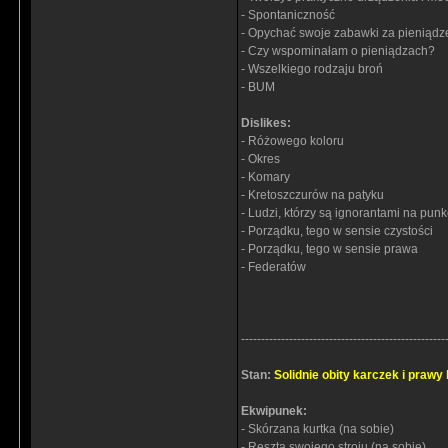
- Spontaniczność
- Opychać swoje zabawki za pieniądz
- Czy wspominałam o pieniądzach?
- Wszelkiego rodzaju broń
- BUM
Dislikes:
- Różowego koloru
- Okres
- Komary
- Kretoszczurów na patyku
- Ludzi, którzy są ignorantami na punk
- Porządku, tego w sensie czystości
- Porządku, tego w sensie prawa
- Federatów
---------------------------------------------------
Stan:
Solidnie obity karczek i prawy
Ekwipunek:
- Skórzana kurtka (na sobie)
- Reszta swojego stroju (na sobie)