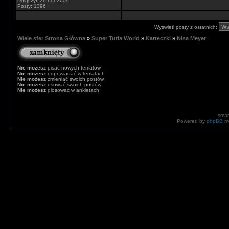
Dołączył: 26 Lut 2009
Posty: 1396
Wyświetl posty z ostatnich:
Wiele sfer Strona Główna
»
Super Turia World
»
Karteczki
»
Nisa Meyer
Nie możesz
pisać nowych tematów
Nie możesz
odpowiadać w tematach
Nie możesz
zmieniać swoich postów
Nie możesz
usuwać swoich postów
Nie możesz
głosować w ankietach
smar
Powered by
phpBB
mo