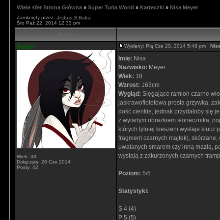
Wiele sfer Strona Główna
»
Super Turia World
»
Karteczki
»
Nisa Meyer
Zamknięty przez:
Jedius 9 Baka
Śro Paź 22, 2014 12:33 pm
Autor
Saigai
Wysłany: Pią Cze 20, 2014 5:48 pm
Nis
Imię:
Nisa
Nazwisko:
Meyer
Wiek:
18
Wzrost:
163cm
Wygląd:
Sięgające ramion czarne wło
jaskrawofioletowa prosta grzywka, zał
dość cienkie, jednak przydałoby się j
z wytartym obrazkiem słonecznika, pop
których tylniej kieszeni wystaje kluc
fragment czarnych majtek), skórzane,
uwalanych smarem czy inną mazią, paz
wystają z zakurzonych czarnych tram
Wiek: 33
Dołączyła: 20 Cze 2014
Posty: 42
Poziom:
5/5
Statystyki:
S 4 (4)
P 5 (5)