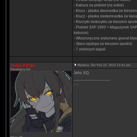
- Kabura na pistolet (na sobie)
- Klucz - płaska dwunastka (w kieszen
- Klucz - płaska siedemnastka (w kies
- Kluczyki motocyklu (w kieszeni spod
- Pistolet SAP 1993 + Magazynek SAP 
kaburze)
- Własnoręczne wykonany granat błys
- Stara rajstopa (w kieszeni spodni)
- 7 zielonych kapsli
Jedius 9 Baka
Wysłany: Śro Paź 22, 2014 12:41 pm
Pierdolony leń
Jebs. EQ.
_________________
. . .