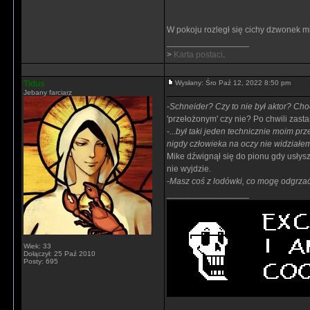
W pokoju rozległ się cichy dzwonek mi
_________________
>
Karta postaci
.
Tidus
Wysłany: Śro Paź 12, 2022 8:50 pm
Jebany farciarz
-
Schneider? Czy to nie był aktor? Choc
'przełożonym' czy nie? Po chwili zast
-
...był taki jeden technicznie moim p
nigdy człowieka na oczy nie widziałem
Mike dźwignął się do pionu gdy usłysza
nie wyjdzie.
-
Masz coś z lodówki, co mogę odgrza
_________________
Wiek: 33
Dołączył: 25 Paź 2010
Posty: 695