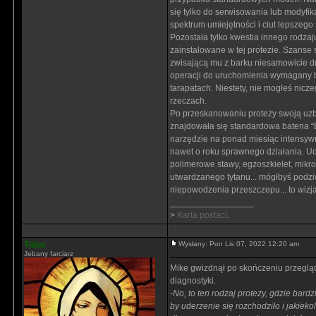
się tylko do serwisowania lub modyfi
spektrum umiejętności i ciut lepszego
Pozostała tylko kwestia innego rodzaju
zainstalowane w tej protezie. Szanse 
zwisającą mu z barku niesamowicie dr
operacji do uruchomienia wymagany b
tarapatach. Niestety, nie mogłeś nicz
rzeczach.
Po przeskanowaniu protezy swoją uzbr
znajdowała się standardowa bateria “B
narzędzie na ponad miesiąc intensyw
nawet o roku sprawnego działania. Ud
polimerowe stawy, egzoszkielet, mik
utwardzanego tytanu... mógłbyś podziw
niepowodzenia przeszczepu... to wizja
_________________
>
Karta postaci
.
Tidus
Wysłany: Pon Lis 07, 2022 12:20 am
Jebany farciarz
Mike gwizdnął po skończeniu przeglądu
diagnostyki.
-
No, to ten rodzaj protezy, gdzie bard
by uderzenie się rozchodziło i jakiek