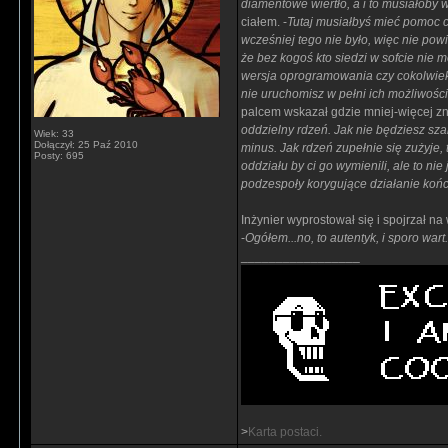
diamentowe wiertło, a i to musiałoby w
ciałem. -
Tutaj musiałbyś mieć pomoc ch
wcześniej tego nie było, więc nie po
że bez kogoś kto siedzi w sofcie nie m
wersja oprogramowania czy cokolwiek
nie uruchomisz w pełni ich możliwości, 
palcem wskazał gdzie mniej-więcej zn
oddzielny rdzeń. Jak nie będziesz szal
Wiek: 33
Dołączył: 25 Paź 2010
minus. Jak rdzeń zupełnie się zużyje, 
Posty: 695
oddziału by ci go wymienili, ale to ni
podzespoły korygujące działanie kończ
Inżynier wyprostował się i spojrzał n
-
Ogółem...no, to autentyk, i sporo wart
_________________
>
Karta postaci.