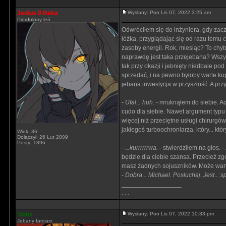
Jedius 9 Baka
Wysłany: Pon Lis 07, 2022 3:25 am
Pierdolony leń
Odwróciłem się do inżyniera, gdy zacz
łóżka, przyglądając się od razu temu
zasoby energii. Rok, miesiąc? To chyba
naprawdę jest taka przejebana? Wszyst
tak przy okazji i jebnięty niedbale po
sprzedać, i na pewno byłoby warte ku
jebana inwestycja w przyszłość. A prz
-
Ufał... huh.
- mruknąłem do siebie. Aq
cudo dla siebie. Nawet argument typu
więcej niż przeciętne usługi chirur
jakiegoś turboochroniarza, który... kt
Wiek: 36
Dołączył: 26 Lut 2009
Posty: 1396
-
...kurrrrrrwa.
- stwierdziłem na głos. -
będzie dla ciebie szansa. Przecież zgo
masz żadnych sojuszników. Może wart
-
Dobra... Michael. Posłuchaj. Jest..
_________________
. . .
Tidus
Wysłany: Pon Lis 07, 2022 10:33 pm
Jebany farciarz