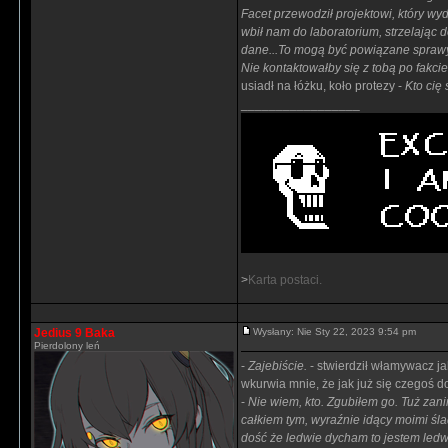
Facet przewodził projektowi, który 
wbił nam do laboratorium, strzelając 
dane...To mogą być powiązane spraw
Nie kontaktowałby się z tobą po fakcie
usiadł na łóżku, koło protezy -
Kto cię 
_________________
>
Karta postaci.
Jedius 9 Baka
Wysłany: Nie Sty 22, 2023 9:54 pm
Pierdolony leń
-
Zajebiście.
- stwierdził włamywacz ja
wkurwia mnie, że jak już się czegoś d
-
Nie wiem, kto. Zgubiłem go. Tuż zani
całkiem tym, wyraźnie idący moimi śl
dość że ledwie dycham to jestem ledw