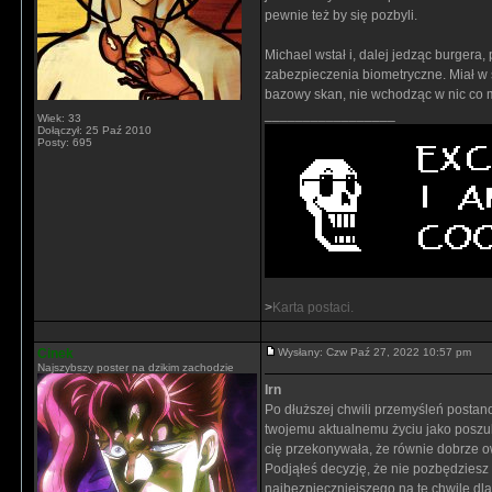
pewnie też by się pozbyli.
Michael wstał i, dalej jedząc burgera,
zabezpieczenia biometryczne. Miał w
bazowy skan, nie wchodząc w nic co 
_________________
Wiek: 33
Dołączył: 25 Paź 2010
Posty: 695
>
Karta postaci.
Cinek
Wysłany: Czw Paź 27, 2022 10:57 pm
Najszybszy poster na dzikim zachodzie
Irn
Po dłuższej chwili przemyśleń postan
twojemu aktualnemu życiu jako poszu
cię przekonywała, że równie dobrze o
Podjąłeś decyzję, że nie pozbędziesz 
najbezpieczniejszego na tę chwilę dla 