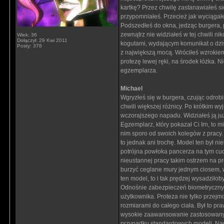
kartkę? Przez chwilę zastanawiałeś si
przypomniałeś. Przecież jak wyciągał
Podszedłeś do okna, jedząc burgera, p
zewnątrz nie widziałeś w tej chwili 
Wiek: 36
Dołączył: 29 Kwi 2011
kogutami, wydającym komunikat o dzis
Posty: 378
z największą mocą. Wróciłeś wzrokie
protezę lewej ręki, na środek łóżka. 
egzemplarza.
Michael
Wgryzłeś się w burgera, czując odrobi
chwili większej różnicy. Po krótkim w
wczorajszego napadu. Widziałeś ją już 
Egzemplarz, który pokazał Ci Irn, to m
nim sporo od swoich kolegów z pracy
to jednak ani trochę. Model ten był ni
potrójna powłoka pancerza na tym cud
nieustannej pracy takim ostrzem na p
burzyć ceglane mury jednym ciosem, wi
ten model, to i tak prędzej wysadziłob
Odnośnie zabezpieczeń biometrycznych
użytkownika. Proteza nie tylko przej
rozmiarami do całego ciała. Był to pr
wysokie zaawansowanie zastosowanych
przypadku standardowych modeli. Nadal