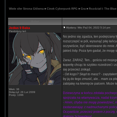
Wiele sfer Strona Główna
»
Cinek Cyberpunk RPG
»
Gra
»
Rozdział I: The Blue
Autor
Jedius 9 Baka
Wysłany: Wto Paź 04, 2022 5:14 pm
Pierdolony leń
No jedno się zgadza, ten podejrzany t
rozszczepić w pół, wysunąć piłę łańcu
oczywiście, być skierowane do mnie. 
jakieś listy. Poza tym gadał, że mogę
Zaraz. ZARAZ. Ten... gościu od mojeg
kopertę chcąc to szybko rozedrzeć i zob
się przecież znikąd.
-
Od kogo? Skąd to masz?
- zapytałem
by ją do tego zmusić, ale... mam za p
zabijakę na kiwnięcie palcem. Może le
Wiek: 36
Dołączył: 26 Lut 2009
Dziewczyna w końcu zdołała pochwycić
Posty: 1396
spojrzała na włamywacza, nadal trzym
-
Hmm, chyba nie mogę powiedzieć, n
zastanawiając z nadmuchanymi policzk
Oczywiście, przecież jestem z poczty, 
doktora Schneidera!