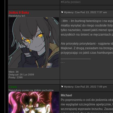
>
Karta postaci.
Jedius 9 Baka
Wysłany: Czw Paź 13, 2022 7:37 am
Pierdolony leń
-
Mm.
- Irn burknął twierdząco i na w
miałby wysyłać do niego osobiste list
tylko nazwisko, nawet jakiś menel sp
wszystkich na śmierć w męczarniach p
Ale priorytety priorytetami - najpierw
Majkowi. Z drugą zasiadam na brzegu ł
przygryzając co jakiś czas hamburger
_________________
. . .
Wiek: 36
Dołączył: 26 Lut 2009
Posty: 1396
Cinek
Wysłany: Czw Paź 20, 2022 7:09 pm
Najszybszy poster na dzikim zachodzie
Michael
Po poproszeniu o coś do jedzenia ot
nie wyglądał szczególnie apetycznie,
wczorajszej wyprawie brzuchu. Zauważy