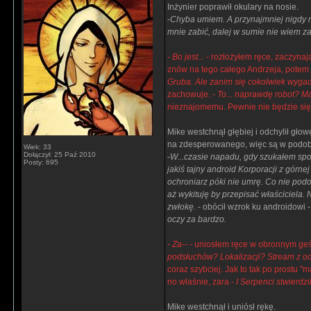
Inżynier poprawił okulary na nosie.
-
Chyba umiem. A przynajmniej nigdy n
mnie zabić, dalej w sumie nie wiem za
-
Bo jest...
- rozłożyłem ręce, zaczynaj
znów na tego całego Andrzeja, potem
Gruba. Ale zanim się cokolwiek wyga
zachowuje. -
To... naprawdę robot? M
nieznajomemu. Pewnie nie będzie się
Mike westchnął głębiej i odchylił gło
na zdesperowanego, więc są w podobne
Wiek: 33
Dołączył: 25 Paź 2010
-
W...czasie napadu, gdy szukałem spo
Posty: 695
jakiś tajny android Korporacji z górnej
ochroniarz póki nie umrę. Co nie podo
aż wykituję by przepisać właściciela. N
zwłokę.
- obócił wzrok ku androidowi 
oczy za bardzo.
-
Za--
- uniosłem ręce w obronnym geś
podsłuchów? Lokalizacji? Stream z o
coraz szybciej. Jak to tak po prostu "
no właśnie, zara -
I Serpenci stwierdzi
Mike westchnął i uniósł rękę.