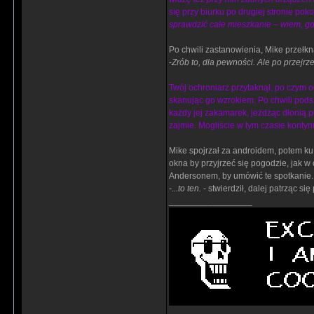
się przy biurku po drugiej stronie poko
sprawdzić całe mieszkanie – wiem, gd
Po chwili zastanowienia, Mike przełkną
-
Zrób to, dla pewności. Ale po przejrz
Twój ochroniarz przytaknął, po czym od
skanując go wzrokiem. Po chwili pods
każdy jej zakamarek, jeżdżąc dłonią p
zajmie. Mogliście w tym czasie kont
Mike spojrzał za androidem, potem ku
okna by przyjrzeć się pogodzie, jak w
Andersonem, by umówić te spotkanie. I
-
...to ten.
- stwierdził, dalej patrząc się
_________________