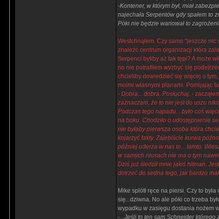
-
Kontener, w którym był, miał zabezpiec
najechała Serpentów gdy spałem to zna
Póki nie będzie wariował to zagrożeni
Westchnąłem. Czy samo "jeszcze nic si
znaleźć centrum organizacji która zala
Serpenci byliby aż tak tępi? A może w
no nie potrafiłem wyzbyć się podejrzeń
chcieliby dowiedzieć się więcej o tym,
moimi własnymi planami. Pomijając fa
-
Dobra... dobra. Posłuchaj.
- zacząłem
zaznaczam, że to nie jest do uszu nik
Podczas tego napadu... było coś więcej
na boku. Chodziło o udostępnienie ser
nie byłaby pierwsza osoba która chcia
kojarzyć fakty. Zajebiście kurwa późn
później uderza w nas to... tamto. Wiesz
w samych niusach nie ma o tym nawet
Dziś już śledził mnie jakiś hitman. Je
dotrzeć do sedna tego, jak bardzo mał
Mike splótł ręce na piersi. Czy to by
się...dziwna. No ale póki co trzeba b
wypadku w zasięgu dostania nożem w
-
...Jeśli to ten sam Schneider które