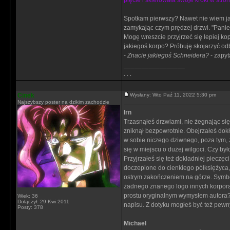
pięcie i skierowała swoje kroki w stro
Spotkam pierwszy? Nawet nie wiem jak
zamykając czym prędzej drzwi. "Panie I
Mogę wreszcie przyjrzeć się lepiej ko
jakiegoś korpo? Próbuję skojarzyć od
-
Znacie jakiegoś Schneidera?
- zapyt
_________________
. . .
Cinek
Wysłany: Wto Paź 11, 2022 5:30 pm
Najszybszy poster na dzikim zachodzie
Irn
Trzasnąłeś drzwiami, nie żegnając się
zniknął bezpowrotnie. Obejrzałeś dok
w sobie niczego dziwnego, poza tym, ż
się w miejscu o dużej wilgoci. Czy by
Przyjrzałeś się też dokładniej pieczę
doczepione do cienkiego półksiężyca, b
ostrym zakończeniem na górze. Symbol 
żadnego znanego logo innych korporac
prostu oryginalnym wymysłem autora? 
Wiek: 36
Dołączył: 29 Kwi 2011
napisu. Z dotyku mogłeś być też pewny
Posty: 378
Michael