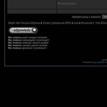
>
Karta postaci.
Wyświetl posty z ostatnich:
Wiele sfer Strona Główna
»
Cinek Cyberpunk RPG
»
Gra
»
Rozdział I: The Blue
Nie możesz
pisać nowych tematów
Nie możesz
odpowiadać w tematach
Nie możesz
zmieniać swoich postów
Nie możesz
usuwać swoich postów
Nie możesz
głosować w ankietach
smar
Powered by
phpBB
mo