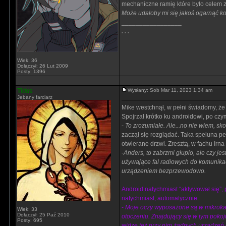
mechaniczne ramię które było celem z
Może udałoby mi się jakoś ogarnąć kol
_________________
. . .
Wiek: 36
Dołączył: 26 Lut 2009
Posty: 1396
Tidus
Wysłany: Sob Mar 11, 2023 1:34 am
Jebany farciarz
Mike westchnął, w pełni świadomy, że
Spojrzał krótko ku androidowi, po czym
-
To zrozumiałe. Ale...no nie wiem, sko
zaczął się rozglądać. Taka speluna pe
otwierane drzwi. Zresztą, w fachu Irn
-
Anders, to zabrzmi głupio, ale czy je
używające fal radiowych do komunikacj
urządzeniem bezprzewodowo.
Android natychmiast “aktywował się”, 
natychmiast, automatycznie.
-
Moje oczy wyposażone są w mikrokam
Wiek: 33
Dołączył: 25 Paź 2010
otoczeniu. Znajdujący się w tym poko
Posty: 695
widzę też przy nim żadnych urządzeń