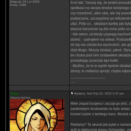
Dołączył: 26 Lut 2009
A no tak, "cieszę się, że jesteś poszu
Posty: 1396
spotkasz na swojej drodze kolejnego 
czy rozedrzeć, albo oba, ale się pow
podejrzane, szczególnie po kilkukrot
ufać. Póki co... składam kartkę jak by
własne kieszenie są dla mnie póki c
-
Nie wiem, od kiedy używają bachorów
dziwić.
- palnąłem na odwal. Podszedł
mi się nie uśmiecha wychodzić, ale g
zbyt długo. Muszę działać, jakoś. Sły
bo chyba pod nim zostawiłem skradzio
przełykając przeżuty kęs bułki.
-
Myślisz, że to w ogóle będzie działać
strony, to militarny sprzęt, chyba odpo
_________________
. . .
Tidus
Wysłany: Sob Paź 22, 2022 2:37 pm
Jebany farciarz
Mike złapał burgera i zaczął go jeść,
zamkniętym środowisku to było widać. A
losowi ludzie z tamtego baru. Musiał 
Reklamy? Ta akurat jak pytał o nazwis
jeśli to faktycznie korpo-Schneider...