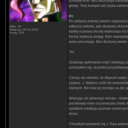
schował broń. Bez dłuższego namysłu z
głowę. Twój kumpel zaś chyba zabierał
Irn
Po oddaniu połowy swoich odgrzanych
odkrycia sekretu, jaki skrywała otrzy
Wiek: 36
Dołączył: 29 Kwi 2011
kartkę rozmiaru trochę większego niż A
Posty: 378
trochę większą uwagę. Było naprawdę 
pióra wiecznego. Bez dłuższej zwłoki 
"Irn,
Gratuluję wykonania misji i dziękuj
ucieszyłem się, że jesteś poszukiwany
Cieszę się również, że Mayumi udało si
czytasz...). Wybacz, jeśli nie wzbudz
równych. Nie miej jej niczego za złe,
Wracając do głównego tematu - miałem
pochłonęły mnie od pierwszej chwili, 
wysiłkom niedługo poznam sekret techn
domu.
Chciałbym podzielić się z Tobą większ