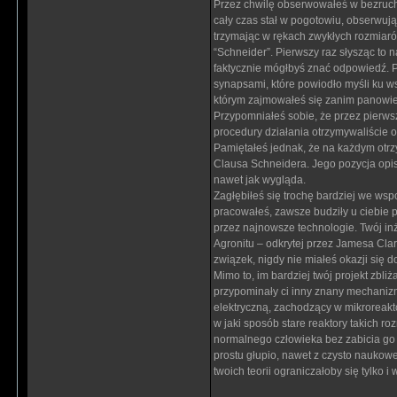
Przez chwilę obserwowałeś w bezruchu,
cały czas stał w pogotowiu, obserwują
trzymając w rękach zwykłych rozmiaró
“Schneider”. Pierwszy raz słysząc to n
faktycznie mógłbyś znać odpowiedź. P
synapsami, które powiodło myśli ku w
którym zajmowałeś się zanim panowie
Przypomniałeś sobie, że przez pierwsz
procedury działania otrzymywaliście 
Pamiętałeś jednak, że na każdym otr
Clausa Schneidera. Jego pozycja opisa
nawet jak wygląda.
Zagłębiłeś się trochę bardziej we ws
pracowałeś, zawsze budziły u ciebie p
przez najnowsze technologie. Twój inż
Agronitu – odkrytej przez Jamesa Clar
związek, nigdy nie miałeś okazji się 
Mimo to, im bardziej twój projekt zbl
przypominały ci inny znany mechanizm
elektryczną, zachodzący w mikroreakt
w jaki sposób stare reaktory takich r
normalnego człowieka bez zabicia go 
prostu głupio, nawet z czysto naukowe
twoich teorii ograniczałoby się tylko i