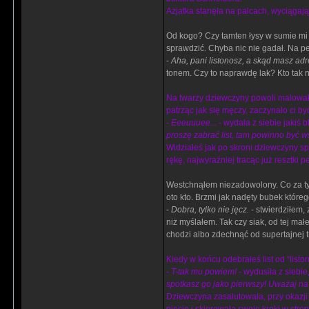
Azjatka stanęła na palcach, wyciągając
Od kogo? Czy tamten łysy w sumie mi 
sprawdzić. Chyba nic nie gadał. Na p
-
Aha, pani listonosz, a skąd masz ad
tonem. Czy to naprawdę lak? Kto tak ni
Na twarzy dziewczyny powoli malował 
patrząc jak się męczy, zaczynało ci b
-
Eeeuuuee...
- wydała z siebie jakiś 
proszę zabrać list, tam powinno być w
Widziałeś jak po skroni dziewczyny s
rękę, najwyraźniej tracąc już resztki 
Westchnąłem niezadowolony. Co za tym
oto kto. Brzmi jak nadęty bubek któreg
-
Dobra, tylko nie jęcz.
- stwierdziłem, 
niż myślałem. Tak czy siak, od tej mał
chodzi albo zdechnąć od supertajnej t
Kiedy w końcu odebrałeś list od “listo
-
T-tak mu powiem!
- wydusiła z siebie
spotkasz go jako pierwszy! Uważaj na 
Dziewczyna zasalutowała, przy okazji