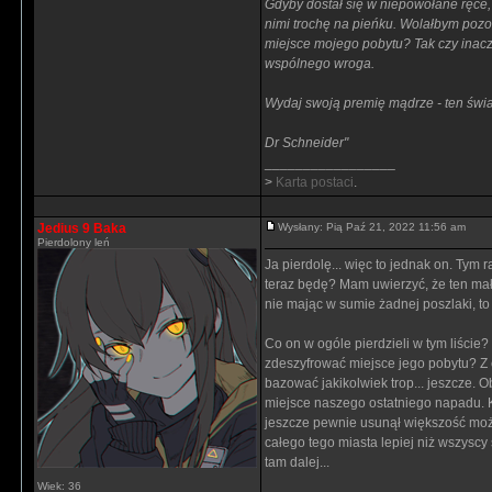
Gdyby dostał się w niepowołane ręce,
nimi trochę na pieńku. Wolałbym pozos
miejsce mojego pobytu? Tak czy inacz
wspólnego wroga.
Wydaj swoją premię mądrze - ten świ
Dr Schneider"
_________________
>
Karta postaci
.
Jedius 9 Baka
Wysłany: Pią Paź 21, 2022 11:56 am
Pierdolony leń
Ja pierdolę... więc to jednak on. Tym
teraz będę? Mam uwierzyć, że ten mały
nie mając w sumie żadnej poszlaki, t
Co on w ogóle pierdzieli w tym liście
zdeszyfrować miejsce jego pobytu? Z
bazować jakikolwiek trop... jeszcze. 
miejsce naszego ostatniego napadu. Ku
jeszcze pewnie usunął większość możli
całego tego miasta lepiej niż wszyscy s
tam dalej...
Wiek: 36