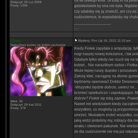
na tle białego koła. Ta tutaj to na pe
Dołączył: 26 Lut 2009
Posty: 1396
gdziekolwiek by ona nie była. Nigdzie
czy udałoby się ją znaleźć, ani czy j
cudzoziemce, to wypadałoby się chyb
_________________
. . .
Cinek
Wysłany: Pon Lip 16, 2012 11:10 pm
Najszybszy poster na dzikim zachodzie
Kiedy Fiołek zapytała o amputację, ty
nogi naszej nowej koleżance, i tak jes
Gdybym tylko wtedy nie rzucił się na 
kobiet... Nie naraziłbym siebie i Fioł
Może lepiej ruszę dupsko i poszukam t
Założę kitel, naciągnę na dłonie gumow
będziemy operować! Doktor Desmond D
-
Wszystko będzie dobrze, uwierz mi...
brzmieć opiekuńczo i uspokajająco. Moż
dobrze? Fiołek się tobą zajmie. Praw
Wiek: 36
Nawet nie wiedziałem kiedy zacząłem b
Dołączył: 29 Kwi 2011
Posty: 378
wszystkim, co mogłoby ją przypominać.
umrzeć. Musiałem zrobić wszystko, co 
jaką widzi jesteśmy my, robiący dla n
wraku i otwieram pakunek. Nie wiedzia
że dla cudzoziemki nie ma już ratunku,
_________________