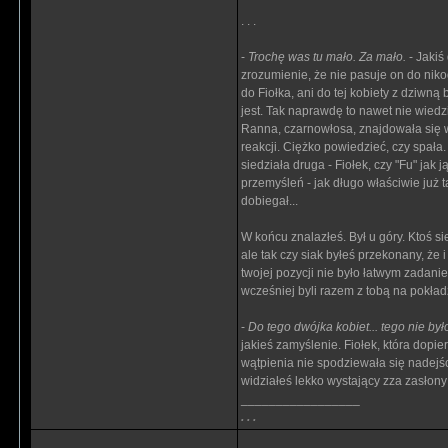
. . .
-
Trochę was tu mało. Za mało.
- Jakiś
zrozumienie, że nie pasuje on do niko
do Fiołka, ani do tej kobiety z dziwną 
jest. Tak naprawdę to nawet nie wiedz
Ranna, czarnowłosa, znajdowała się w
reakcji. Ciężko powiedzieć, czy spała.
siedziała druga - Fiołek, czy "Fu" jak
przemyśleń - jak długo właściwie już t
dobiegał...
W końcu znalazłeś. Był u góry. Ktoś s
ale tak czy siak byłeś przekonany, że i
twojej pozycji nie było łatwym zadanie
wcześniej byli razem z tobą na pokładz
-
Do tego dwójka kobiet... tego nie by
jakieś zamyślenie. Fiołek, która dop
wątpienia nie spodziewała się nadejści
widziałeś lekko wystający zza zasłony
_________________
. . .