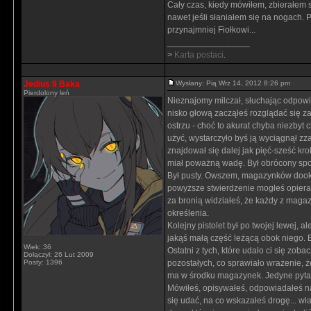
Cały czas, kiedy mówiłem, zbierałem 
nawet jeśli słaniałem się na nogach.
przynajmniej Fiołkowi...
_________________
>
Karta postaci
.
Jedius 9 Baka
Wysłany: Pią Wrz 14, 2012 8:26 pm
Pierdolony leń
Nieznajomy milczał, słuchając odpowie
nisko głową zacząłeś rozglądać się za 
ostrzu - choć to akurat chyba niezbyt
użyć, wystarczyło byś ją wyciągnął zza
znajdował się dalej jak pięć-sześć kro
miał poważną wadę. Był obrócony spo
Był pusty. Owszem, magazynków dookoł
powyższe stwierdzenie mogłeś opierać 
za bronią widziałeś, że każdy z magaz
określenia.
Kolejny pistolet był po twojej lewej, 
jakąś małą część leżącą obok niego. B
Wiek: 36
Ostatni z tych, które udało ci się zoba
Dołączył: 26 Lut 2009
Posty: 1396
pozostałych, co sprawiało wrażenie, że 
ma w środku magazynek. Jedyne pytani
Mówiłeś, opisywałeś, odpowiadałeś na
się udać, na co wskazałeś drogę... wła