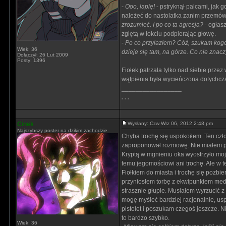
-
Ooo, łapię!
- pstryknął palcami, jak 
należeć do nastolatka zanim przemów
zrozumieć. I po co ta agresja?
- ogłasz
zgiętą w łokciu podpierając głowę.
-
Po co przylazłem? Cóż, szukam kogo
Wiek: 36
dzieje się tam, na górze. Co nie zna
Dołączył: 26 Lut 2009
Posty: 1396
Fiołek patrzała tylko nad siebie prze
wątpienia była wycieńczona dotychcz
_________________
. . .
Cinek
Wysłany: Czw Wrz 06, 2012 2:48 pm
Najszybszy poster na dzikim zachodzie
Chyba trochę się uspokoiłem. Ten człow
zaproponował rozmowę. Nie miałem poję
Kryptą w mgnieniu oka wyostrzyło moje
temu jegomościowi ani trochę. Ale w t
Fiołkiem do miasta i trochę się pozbi
przyniosłem torbę z ekwipunkiem medy
strasznie głupie. Musiałem wyrzucić z 
mogę myśleć bardziej racjonalnie, usp
pistolet i poszukam czegoś jeszcze. N
to bardzo szybko.
Wiek: 36