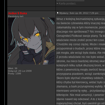
>
Karta postaci
.
Jedius 9 Baka
Wysłany: Sob Lip 28, 2012 7:29 pm
Pierdolony leń
Wraz z kolejną beznadziejną sytuacją
na świecie człowieka który inaczej r
załamałoby się w tym momencie, porzuc
dlaczego nie spróbować? Nic innego ni
Oznajmiłeś Fiołkowi swoje plany. Ta 
właściwie może zrobić przez ten czas. 
Chodziło się coraz ciężej. Może i mia
przypominał o trudach, przez które mu
jak mogła, ale wciąż była słaba. Ale m
Z przodu właściwie nic nie było widać.
stronie, na nieco bardziej stromej sk
kolejnych kilku sztuk dłuższej broni,
Wiek: 36
które z pewnością mogły zwrócić twoją
Dołączył: 26 Lut 2009
Posty: 1396
przysypana piaskiem, wciąż zamknięta l
Skoro było słychać charkliwy oddech,
który chyba był kierowcą, widać było 
złamana, a bark przynajmniej wybity. 
niemrawo uniósł tę rękę... przystawiaj
kliknięcie. Nie miał amunicji, i pewnie
stanie nawet się odezwać. A to z kolei z
najwyraźniej chciał, byś uwolnił go od 