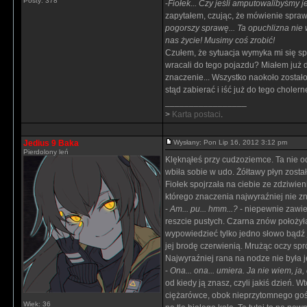
Posty: 378
-
Fiołek... Czy jeśli amputowalibyśmy 
zapytałem, czując, że mówienie sprawia
pogorszy sprawę... Ta opuchlizna nie 
nas życie! Musimy coś zrobić!
Czułem, że sytuacja wymyka mi się spo
wracali do tego pojazdu? Miałem już d
znaczenie... Wszystko naokoło zostało 
stąd zabierać i iść już do tego choler
_________________
>
Karta postaci
.
Jedius 9 Baka
Wysłany: Pon Lip 16, 2012 3:12 pm
Pierdolony leń
Klęknąłeś przy cudzoziemce. Ta nie o
wbiła sobie w udo. Żółtawy płyn zosta
Fiołek spojrzała na ciebie ze zdziwi
którego znaczenia najwyraźniej nie zn
-
Am... pu... hmm...?
- niepewnie zawies
reszcie pustych. Czarna znów położył
wypowiedzieć tylko jedno słowo bądź j
jej brodę czerwienią. Mrużąc oczy spr
Najwyraźniej rana na nodze nie była 
-
Ona... ona... umiera. Ja nie wiem, ja,
od kiedy ją znasz, czyli jakiś dzień. 
ciężarówce, obok nieprzytomnego gości
Wiek: 36