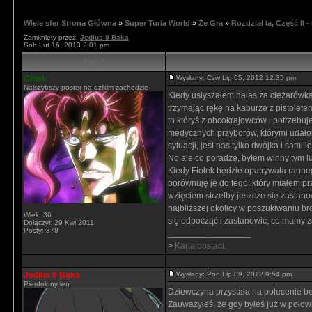
Wiele sfer Strona Główna
»
Super Turia World
»
Że Gra
»
Rozdział Ia, Część II 
Zamknięty przez:
Jedius 9 Baka
Sob Lut 16, 2013 2:01 pm
Autor
Cinek
Wysłany: Czw Lip 05, 2012 12:35 pm
Najszybszy poster na dzikim zachodzie
Kiedy usłyszałem hałas za ciężarówk
trzymając rękę na kaburze z pistolete
to któryś z obcokrajowców i potrzebuj
medycznych przyborów, którymi udałoby
sytuacji, jest nas tylko dwójka i sami
No ale co poradzę, byłem winny tym l
Kiedy Fiołek będzie opatrywała ranneg
porównuję je do tego, który miałem prz
wzięciem strzelby jeszcze się zastano
najbliższej okolicy w poszukiwaniu br
Wiek: 36
się odpocząć i zastanowić, co mamy za
Dołączył: 29 Kwi 2011
Posty: 378
_________________
>
Karta postaci
.
Jedius 9 Baka
Wysłany: Pon Lip 09, 2012 9:54 pm
Pierdolony leń
Dziewczyna przystała na polecenie be
Zauważyłeś, że gdy byłeś już w połowi