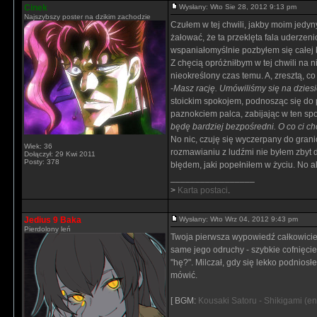
Cinek
Wysłany: Wto Sie 28, 2012 9:13 pm
Najszybszy poster na dzikim zachodzie
Czułem w tej chwili, jakby moim jed
żałować, że ta przeklęta fala uderzen
wspaniałomyślnie pozbyłem się całej 
Z chęcią opróżniłbym w tej chwili na 
nieokreślony czas temu. A, zresztą, 
-
Masz rację. Umówiliśmy się na dziesi
stoickim spokojem, podnosząc się do 
paznokciem palca, zabijając w ten sp
będę bardziej bezpośredni. O co ci cho
No nic, czuję się wyczerpany do grani
Wiek: 36
rozmawianiu z ludźmi nie byłem zbyt d
Dołączył: 29 Kwi 2011
Posty: 378
błędem, jaki popełniłem w życiu. No a
_________________
>
Karta postaci
.
Jedius 9 Baka
Wysłany: Wto Wrz 04, 2012 9:43 pm
Pierdolony leń
Twoja pierwsza wypowiedź całkowicie z
same jego odruchy - szybkie cofnięci
"hę?". Milczał, gdy się lekko podnios
mówić.
[ BGM:
Kousaki Satoru - Shikigami
(en