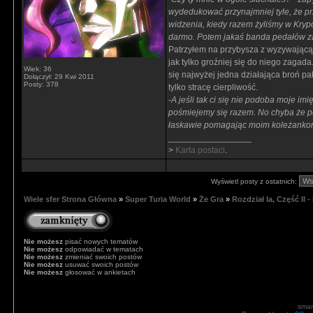
wydedukować przynajmniej tyle, że pr
widzenia, kiedy razem żyliśmy w Krypc
darmo. Potem jakaś banda pedałów za
Patrzyłem na przybysza z wyzywającą mi
jak tylko groźniej się do niego zagad
Wiek: 36
się najwyżej jedna działająca broń pa
Dołączył: 29 Kwi 2011
Posty: 378
tylko stracę cierpliwość.
-
A jeśli tak ci się nie podoba moje imię
pośmiejemy się razem. No chyba że p
łaskawie pomagając moim koleżanko
_________________
>
Karta postaci
.
Wyświetl posty z ostatnich:
Wiele sfer Strona Główna
»
Super Turia World
»
Że Gra
»
Rozdział Ia, Część II 
Nie możesz
pisać nowych tematów
Nie możesz
odpowiadać w tematach
Nie możesz
zmieniać swoich postów
Nie możesz
usuwać swoich postów
Nie możesz
głosować w ankietach
smar