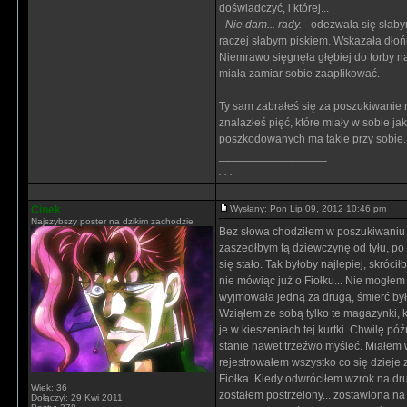
doświadczyć, i której...
-
Nie dam... rady.
- odezwała się słaby
raczej słabym piskiem. Wskazała dło
Niemrawo sięgnęła głębiej do torby na 
miała zamiar sobie zaaplikować.
Ty sam zabrałeś się za poszukiwanie 
znalazłeś pięć, które miały w sobie ja
poszkodowanych ma takie przy sobie..
_________________
. . .
Cinek
Wysłany: Pon Lip 09, 2012 10:46 pm
Najszybszy poster na dzikim zachodzie
Bez słowa chodziłem w poszukiwaniu m
zaszedłbym tą dziewczynę od tyłu, po c
się stało. Tak byłoby najlepiej, skróc
nie mówiąc już o Fiołku... Nie mogłem
wyjmowała jedną za drugą, śmierć była
Wziąłem ze sobą tylko te magazynki, 
je w kieszeniach tej kurtki. Chwilę 
stanie nawet trzeźwo myśleć. Miałem 
rejestrowałem wszystko co się dzieje
Fiołka. Kiedy odwróciłem wzrok na drug
Wiek: 36
zostałem postrzelony... zostawiona na 
Dołączył: 29 Kwi 2011