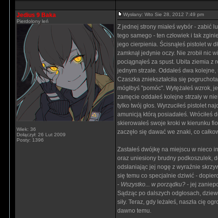
Jedius 9 Baka
Wysłany: Wto Sie 28, 2012 7:49 pm
Pierdolony leń
Z jednej strony miałeś wybór - zabić 
tego samego - ten człowiek i tak zgini
jego cierpienia. Ścisnąłeś pistolet w 
zamknął jedynie oczy. Nie zrobił nic wi
pociągnąłeś za spust. Ubita ziemia z 
jednym strzale. Oddałeś dwa kolejne, r
Czaszka zniekształciła się pogruchotan
mógłbyś "pomóc". Wytężałeś wzrok, jed
zamęcie oddałeś kolejne strzały w nie
tylko twój głos. Wyrzuciłeś pistolet na
amunicją którą posiadałeś. Wróciłeś d
skierowałeś swoje kroki w kierunku fio
Wiek: 36
zaczęło się dawać we znaki, co całko
Dołączył: 26 Lut 2009
Posty: 1396
Zastałeś dwójkę na miejscu w nieco i
oraz uniesiony brudny podkoszulek, d
odsłaniając jej nogę z wyraźnie skrzy
się temu co specjalnie dziwić - dopier
-
Wszystko... w porządku?
- jej zaniep
Sądząc po dalszych odgłosach, dziewc
siły. Teraz, gdy leżałeś, naszła cię o
dawno temu.