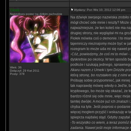
Cinek
Wysłany: Pon Wrz 10, 2012 12:06 pm
Najszybszy poster na dzikim zachodzie
Na dźwięk swojego nazwiska zrobiło mi 
mógł chcieć ode mnie i reszty? Może on
najważniejsze, że ten koleś nie ma n
drugiej strony, nie wyglądał mi na gro
Fiołek mówiła coś o demonie. I to mia
tajemniczy nieznajomy może być w jak
rozegram to może uda mi się nawet prz
-
Cóż, powiedzmy, że coś mi to mówi
- 
dyskretnie po okolicy. W ten sposób 
podłoże i szukają jednego, sprawnego p
Wiek: 36
Akaru razem z Umeki i tym Drizzle p
Dołączył: 29 Kwi 2011
Posty: 378
którą stronę, bo rozstałem się z nimi
Próbuję sobie przypomnieć, jak mniej 
tak naprawdę mówię wtedy o Jed'ie, bo
kryptowego, bo może się okazać, że te
bardzo różnił się ode mnie, więc moj
tamtej dwójki. A może już ich znalazł i
chyba na tyle. Jeśli poprosi o podani
więcej mogłem przyjść i wskazuję w ta
spieprza najdalej stąd. Gdyby zapytał 
-
To wszystko co wiem, a teraz pomóż t
zadania. Nawet jeśli moje informacje n