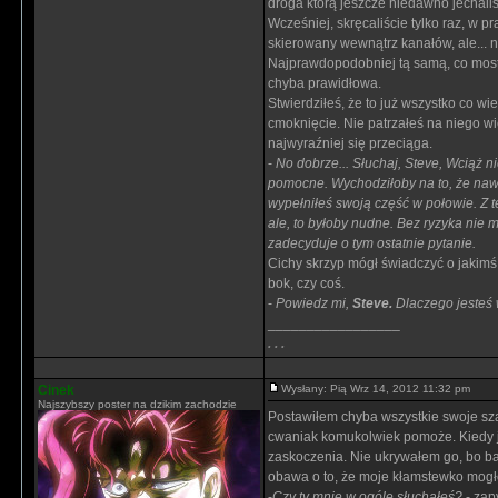
droga którą jeszcze niedawno jechaliś
Wcześniej, skręcaliście tylko raz, w p
skierowany wewnątrz kanałów, ale... n
Najprawdopodobniej tą samą, co most,
chyba prawidłowa.
Stwierdziłeś, że to już wszystko co w
cmoknięcie. Nie patrzałeś na niego wi
najwyraźniej się przeciąga.
-
No dobrze... Słuchaj, Steve, Wciąż 
pomocne. Wychodziłoby na to, że nawet 
wypełniłeś swoją część w połowie. Z t
ale, to byłoby nudne. Bez ryzyka nie
zadecyduje o tym ostatnie pytanie.
Cichy skrzyp mógł świadczyć o jakimś
bok, czy coś.
-
Powiedz mi,
Steve.
Dlaczego jesteś 
_________________
. . .
Cinek
Wysłany: Pią Wrz 14, 2012 11:32 pm
Najszybszy poster na dzikim zachodzie
Postawiłem chyba wszystkie swoje sza
cwaniak komukolwiek pomoże. Kiedy je
zaskoczenia. Nie ukrywałem go, bo bar
obawa o to, że moje kłamstewko mogło
-
Czy ty mnie w ogóle słuchałeś?
- zap