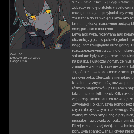
się zbliżasz i również przygotowywało 
Zobaczyłeś lufę pistoletu wycelowaną 
chwilę oceniając - przyjaciel czy wróg
zmuszone do zamknięcia lewe oko aż do
brunatną skazą, najpewniej będącą b
dalej jak kilka minut temu.
Lewa nogawka, rozerwana nad kolanem
ułożeniu, zgięciu w połowie goleni. L
nogę - teraz wyglądała dużo gorzej. 
rozczapierzonymi palcami dłoni skie
Wiek: 36
splamione były w większości czerwienią
Dołączył: 26 Lut 2009
Posty: 1396
na piasku, świadczący o tym, że musia
zamglony wzrok skierowany wzrok, jakb
Ta, która celowała do ciebie z broni, po
prawym boku. Sterczały z niej jakieś 
kilka identycznych noży, bez wątpienia
różnych magazynków pasujących najpewn
także leżało tu kilka sztuk. Kilka był
większego kalibru ani, co dziwniejsze...
Zawołałeś Fiołka; ruszyła pomóc bez zw
chyba nie było w tym nic dziwnego. Zd
żadnej ze stron przykucnęła przy nic
musiałeś nawet widzieć reakcji, ani sły
Bliżej ci znana z tej dwójki natychmia
pory. Była spanikowana, i chyba nie b