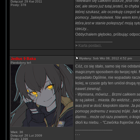
-
Miewam się całkiem dobrze, jeśli nie 
Dołączył: 29 Kwi 2011
Posty: 378
cel, ale skoro już tutaj jesteś, to c
której szukasz, ale oczekuję czegoś 
pomocy. Jakiejkolwiek. Nie wiem kim je
która jest w stanie polepszyć moją sy
rzeczy...
Oddychałem głęboko, próbując odpocząć
_________________
>
Karta postaci
.
Jedius 9 Baka
Wysłany: Sob Wrz 08, 2012 4:52 pm
Pierdolony leń
Cóż, co się stało, samo się nie odsta
magicznym sposobem do twojej ręki. Mu
wypadało.Ogólnie, nie wypadało racze
kolej, w czasie gdy ten uniósł drugą 
nawet ziewnąć.
-
Wymiana, mówisz... Brzmi całkiem se
tu są jakieś... miasta. Bo widzisz... 
was jest w dość kiepskim stanie. Ja p
pomogę jednemu z waszej trójki. Jak t
darmo... może od razu powiem, o kogo
dłoń ku niebu. -
"Czwórka frajerów. Ak
_________________
Wiek: 36
. . .
Dołączył: 26 Lut 2009
Posty: 1396