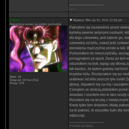
_________________
. . .
Cinek
Wysłany: Wto Lip 31, 2012 12:18 pm
Najszybszy poster na dzikim zachodzie
Patrzyłem się bezwiednie przed siebi
byliśmy pewnie jedynymi osobami, któr
dla tego człowieka, jest zabicie go, n
człowieka od bólu, nawet jeśli zostaw
dorosłemu mężczyźnie prosto w łeb. B
Podszedłem do nieszczęśnika, wyciąga
pociągnąłem za spust. Zaraz po tym w
odszedłem na bok, łapiąc się dłonią z
tak bardzo, że byłem gotowy opróżnić 
krzyków bólu. Rozejrzałem się po oko
Wiek: 36
uratować od bólu jeszcze tyle osób! Z
Dołączył: 29 Kwi 2011
Posty: 378
głową, złapałem się za nią i zacząłe
Cisnąłem ze złością pistoletem przed
żelastwo i rzuciłem nim w stos reszty 
Rzuciłem się na teczkę z medycznymi 
Kiedy tylko tam dotarłem, kładę pakun
na to patrzeć, to wszystko było dla mni
odpocząć.
_________________
>
Karta postaci
.