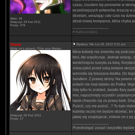
czasu, rzuciłem się ponownie w stronę
wcześniejszych potworów, krzyczę w je
strzelam, uważając cały czas na dziew
Wiek: 36
strzał nowej kompance, która chyba je
Dołączył: 29 Kwi 2011
Posty: 378
_________________
>
Karta postaci
.
Shana
Wysłany: Nie Lut 19, 2012 3:21 pm
While he's absent, I'll be your Master.
Mina kobiety nie zmieniła się podczas
ktoś, kto współczuje. Jednak widząc, ż
westchnięciu ruszyła za tobą. Korytarz
zobaczyłeś przed sobą kolejne skrzyżo
wznosiła się blaszana kładka. Do tego
światłem. Z prawej strony. Na pewno mo
potwór nie miał daleko do Fiołka. Wyjrz
Gdy tylko to zrobiłeś, światło flary p
nos, napuchnięty oczodół i pojedyncze
łapsk chwyciło cię za prawy bark. Drugi
Puścić, czy nie puścić...? To było dobr
kobieta raczej nie będzie strzelać, bo
Dołączył: 08 Paź 2011
jakiej się znajdujecie, zniknie on z je
Posty: 17
_________________
Przestrzegać zasad i wszystko będzie