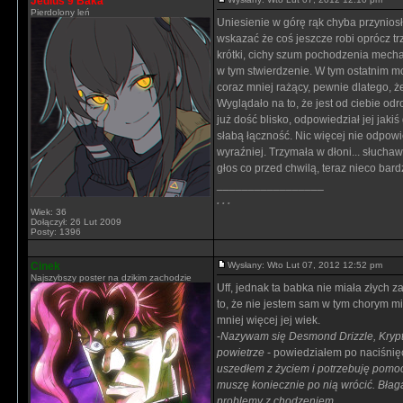
Jedius 9 Baka
Pierdolony leń
Uniesienie w górę rąk chyba przyniosło
wskazać że coś jeszcze robi oprócz tr
krótki, cichy szum pochodzenia mecha
w tym stwierdzenie. W tym ostatnim mog
coraz mniej rażący, pewnie dlatego, ż
Wyglądało na to, że jest od ciebie odr
już dość blisko, odpowiedział jej jaki
słabą łączność. Nic więcej nie odpowi
wyraźniej. Trzymała w dłoni... słuchawk
głos co przed chwilą, teraz nieco bardz
_________________
. . .
Wiek: 36
Dołączył: 26 Lut 2009
Posty: 1396
Cinek
Wysłany: Wto Lut 07, 2012 12:52 pm
Najszybszy poster na dzikim zachodzie
Uff, jednak ta babka nie miała złych 
to, że nie jestem sam w tym chorym mi
mniej więcej jej wiek.
-
Nazywam się Desmond Drizzle, Krypt
powietrze
- powiedziałem po naciśnięc
uszedłem z życiem i potrzebuję pomocy
muszę koniecznie po nią wrócić. Błag
problemy z chodzeniem...