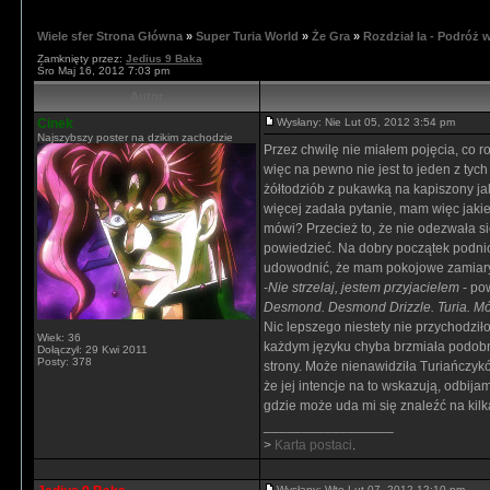
Wiele sfer Strona Główna
»
Super Turia World
»
Że Gra
»
Rozdział Ia - Podróż 
Zamknięty przez:
Jedius 9 Baka
Śro Maj 16, 2012 7:03 pm
Autor
Cinek
Wysłany: Nie Lut 05, 2012 3:54 pm
Najszybszy poster na dzikim zachodzie
Przez chwilę nie miałem pojęcia, co ro
więc na pewno nie jest to jeden z tyc
żółtodziób z pukawką na kapiszony jak
więcej zadała pytanie, mam więc jakie
mówi? Przecież to, że nie odezwała s
powiedzieć. Na dobry początek podnio
udowodnić, że mam pokojowe zamiary
-
Nie strzelaj, jestem przyjacielem
- pow
Desmond. Desmond Drizzle. Turia. Mó
Nic lepszego niestety nie przychodził
Wiek: 36
każdym języku chyba brzmiała podobni
Dołączył: 29 Kwi 2011
Posty: 378
strony. Może nienawidziła Turiańczyk
że jej intencje na to wskazują, odbija
gdzie może uda mi się znaleźć na kilk
_________________
>
Karta postaci
.
Wysłany: Wto Lut 07, 2012 12:10 pm