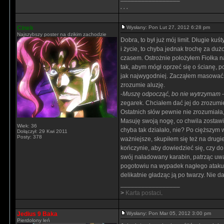
. . .
Cinek
Wysłany: Pon Lut 27, 2012 6:28 pm
Najszybszy poster na dzikim zachodzie
Dobra, to był już mój limit. Długie ku
i życie, to chyba jednak trochę za duż
czasem. Ostrożnie położyłem Fiołka n
tak, abym mógł oprzeć się o ścianę, p
jak najwygodniej. Zacząłem masować 
zrozumie aluzję.
-
Muszę odpocząć, bo nie wytrzymam
-
zegarek. Chciałem dać jej do zrozumie
Ostatnich słów pewnie nie zrozumiała,
Masuję swoją nogę, co chwila zostawi
Wiek: 36
chyba tak działało, nie? Po cięższym 
Dołączył: 29 Kwi 2011
Posty: 378
ważniejsze, skupiłem się też na drugi
kończynie, aby dowiedzieć się, czy d
swój naładowany karabin, patrząc uważ
pogotowiu na wypadek nagłego ataku. 
delikatnie gładząc ją po twarzy. Nie d
_________________
>
Karta postaci
.
Jedius 9 Baka
Wysłany: Pon Mar 05, 2012 3:00 pm
Pierdolony leń