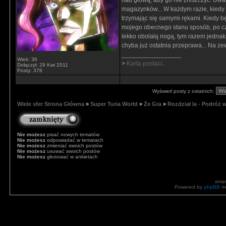
nad głową, aby go nie zniszczyć. Uważ
magazynków... W każdym razie, kiedy 
trzymając się samymi rękami. Kiedy b
mojego obecnego stanu sposób, po czy
lekko obolałą nogą, tym razem jednak 
chyba już ostatnia przeprawa... Na ze
_________________
Wiek: 36
>
Karta postaci
.
Dołączył: 29 Kwi 2011
Posty: 378
Wyświetl posty z ostatnich:
Wiele sfer Strona Główna
»
Super Turia World
»
Że Gra
»
Rozdział Ia - Podróż 
Nie możesz
pisać nowych tematów
Nie możesz
odpowiadać w tematach
Nie możesz
zmieniać swoich postów
Nie możesz
usuwać swoich postów
Nie możesz
głosować w ankietach
smar
Powered by
phpBB
mo