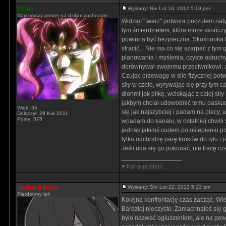
Cinek
Wysłany: Nie Lut 19, 2012 5:19 pm
Najszybszy poster na dzikim zachodzie
Widząc "twarz" potwora poczułem natyc
tym śmierdzielem, która może skończyć
powinna być bezpieczna. Skośnooka la
stracić... Nie ma co się szarpać z tym
planowania i myślenia, czyste odruc
dorównywał swojemu przeciwnikowi, ale
Czując przewagę w sile fizycznej potw
siły w czoło, wyrywając się przy tym
dłońmi jak piłkę, wciskając z całej sił
jakbym chciał udowodnić temu paskudz
Wiek: 36
się jak najszybciej i padam na plecy,
Dołączył: 29 Kwi 2011
Posty: 378
wpadam do kanału, w ostatniej chwili 
jednak jakimś cudem po oślepieniu po
tylko odchodzę parę kroków do tyłu i p
Jeśli uda się go pokonać, nie tracę cz
_________________
>
Karta postaci
.
Jedius 9 Baka
Wysłany: Śro Lut 22, 2012 5:13 pm
Pierdolony leń
Kolejną konfrontację czas zacząć. Wie
Bardziej nieczysto. Zamachnąłeś się gł
było nazwać ogłuszeniem, ale na pewn