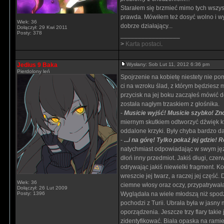
Starałem się brzmieć mimo tych wszys
prawda. Mówiłem też dosyć wolno i wyr
Wiek: 36
dobrze działający...
Dołączył: 29 Kwi 2011
Posty: 378
_________________
>
Karta postaci
.
Jedius 9 Baka
Wysłany: Sob Lut 11, 2012 6:36 pm
Pierdolony leń
Spojrzenie na kobietę niestety nie pom
ci na wzroku ślad, z którym będziesz
przycisk na jej boku zacząłeś mówić 
została nagłym trzaskiem z głośnika.
-
Musicie wyjść! Musicie szybko! Zno
miernym skutkiem odtworzyć dźwięk który
oddalone krzyki. Były chyba bardzo da
-
...i na górę! Tylko pokaż jej gdzie! R
natychmiast odpowiadając w swym języ
dłoń inny przedmiot. Jakiś długi, cze
odrywając jakiś niewielki fragment. K
wreszcie jej twarz, a raczej jej część
Wiek: 36
ciemne włosy oraz oczy, przypatrywała 
Dołączył: 26 Lut 2009
Posty: 1396
Wyglądała na wiele młodszą niż spodzi
pochodzi z Turii. Ubrała była w jasn
oporządzenia. Jeszcze trzy flary takie 
zidentyfikować. Biała opaska na ramie