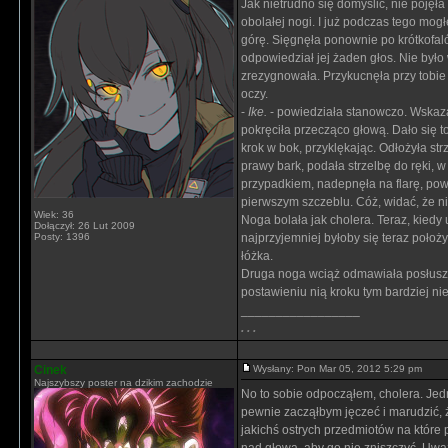
Jak nietrudno się domyślić, nie pojęła
obolałej nogi. I już podczas tego mog
górę. Sięgnęła ponownie po krótkofal
odpowiedział jej żaden głos. Nie był
zrezygnowała. Przykucnęła przy tobie 
oczy.
-
Ike.
- powiedziała stanowczo. Wskaza
pokręciła przecząco głową. Dało się 
krok w bok, przyklękając. Odłożyła str
prawy bark, podała strzelbę do ręki, w
przypadkiem, nadepnęła na flarę, powod
pierwszym szczeblu. Cóż, widać, że ni
Wiek: 36
Noga bolała jak cholera. Teraz, kiedy 
Dołączył: 26 Lut 2009
Posty: 1396
najprzyjemniej byłoby się teraz położyć
łóżka.
Druga noga wciąż odmawiała posłuszeń
postawieniu nią kroku tym bardziej ni
_________________
. . .
Cinek
Wysłany: Pon Mar 05, 2012 5:29 pm
Najszybszy poster na dzikim zachodzie
No to sobie odpocząłem, cholera. Jed
pewnie zacząłbym jęczeć i marudzić, 
jakichś ostrych przedmiotów na które