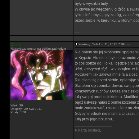
były w wysokie buty.
W chwilę po wręczeniu ci źródła światł
tylko cień umykający za róg, zza któ
przed siebie, w kierunku, w którym do
_________________
. . .
Cinek
Wysłany: Sob Lut 11, 2012 7:09 pm
Najszybszy poster na dzikim zachodzie
Nie dałem się jej skośnemu spojrzeniu
w Krypcie. Ale nie to było teraz moim
to coś dotrze do Fiołka i będzie chciał
-
Hej, zatrzymaj się!
– wrzasnąłem w kie
Poczułem, jak zalewa mnie fala złości.
Rzuciłem się przed siebie, opierając s
Starałem się zbombardować swoją bez
konkretnych ruchów. Dyszałem ciężko, 
lufą swojej broni uciekiniera. Modliłe
bądź usłyszę hałas z pomieszczenia z 
Wiek: 36
mnie zaatakować, rzucam flarę na ziem
Dołączył: 29 Kwi 2011
Posty: 378
Gdybym jednak nie miał na to czasu, r
lufą przy jego brzuchu...
_________________
>
Karta postaci
.