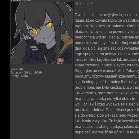
Pierdolony leń
継接キメラ
Z wielkim żalem przyjąłeś to, co stało
fatum, które czyniło krzywdę wszystkim
myślami działałeś jak automat. Odebra
blada teraz była, to na pewno był dobr
odepchnęła wtedy i ciebie, musiała go
pomostu i zanurzyłeś w brudnej wodz
dna, udało ci się znaleźć coś wypukł
tego spojrzeniem pełnym niezrozumieni
jeszcze. Gdy kręciłeś się tak unosząc 
sparaliżowanej nodze. Czyżby wracało 
Wiek: 36
Sięgnąłeś po własność fiołka. Zobaczy
Dołączył: 26 Lut 2009
Posty: 1396
podłużny, różowy kamień szlachetny, o
się do niego jakiś brunatny lisć, któr
problemem, nie była ciężka. Dużo trudn
już wszystko, oraz zaobserwowawszy t
oświetlając latarką nie tylko obie stro
woli, co jakiś czas wydawałeś z siebie
prostu upadniesz. Przeszliście przez 
się do wejścia do wskazanego wcześn
już drżała z wysiłku. To była kwestia 
oświetlało... drabinę, będącą jakieś 
dopełzać, ale wejść na górę? To budzi
_________________