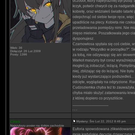
oczodół, który najwyraźniej był pusty.
krzyk, potwór chwycił cię za nadgars
kobietę, oraz widziałeś światło latarki
odepchnąć od siebie twoje ręce, więc
upadliście na plecy. Kobieta nie czeka
przeładowania pomiędzy nimi. Nie miał 
mięso mielone. Poszatkowała jego ciał
dysponujesz.
Czarnowłosa spytała się coś ciebie, w
Wiek: 36
w rodzaju "Wszystko w porządku?". Skor
Dołączył: 26 Lut 2009
Posty: 1396
za tobą, nie odzywając się ani słowem
Warkot maszyny był coraz wyraźniejszy
mogłeś ją zobaczyć, leżącą. Pomyślny
niej, zbliżając się do leżącej. Nie był
kiedy już wystarczająco podszedłeś...
odcięte, wyglądały na odgryzione. Ran
Cudzoziemka chyba też to zauważyła. N
chyba miało służyć zatamowaniu krwawi
z której dopiero co przyszliście.
_________________
. . .
Cinek
Wysłany: Śro Lut 22, 2012 8:46 pm
Najszybszy poster na dzikim zachodzie
Euforia spowodowana zlikwidowaniem k
moje kretyńskie decyzje dziewczyna z