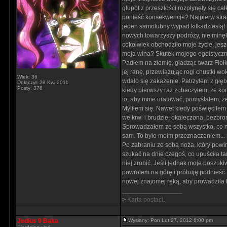
głupot z przeszłości rozpłynęły się ca
ponieść konsekwencje? Najpierw strac
jeden samolubny wypad kilkadziesiąt
nowych towarzyszy podróży, nie minęła
cokolwiek obchodziło moje życie, jesz
moja wina? Skutek mojego egoistyc
Padłem na ziemię, gładząc twarz Fioł
jej ranę, przewiązując rogi chustki wok
Wiek: 36
wdało się zakażenie. Patrzyłem z głę
Dołączył: 29 Kwi 2011
Posty: 378
kiedy pierwszy raz zobaczyłem, że ko
to, aby mnie uratować, pomyślałem, ż
Myliłem się. Nawet kiedy poświęciłem j
we krwi i brudzie, okaleczona, bezbron
Sprowadzałem ze sobą wszystko, co na
sam. To było moim przeznaczeniem...
Po zabraniu ze sobą noża, który powi
szukać na dnie czegoś, co upuściła ta
niej zrobić. Jeśli jednak moje poszuk
powrotem na górę i próbuję podnieść Fi
nowej znajomej ręką, aby prowadziła k
_________________
>
Karta postaci
.
Jedius 9 Baka
Wysłany: Pon Lut 27, 2012 6:00 pm