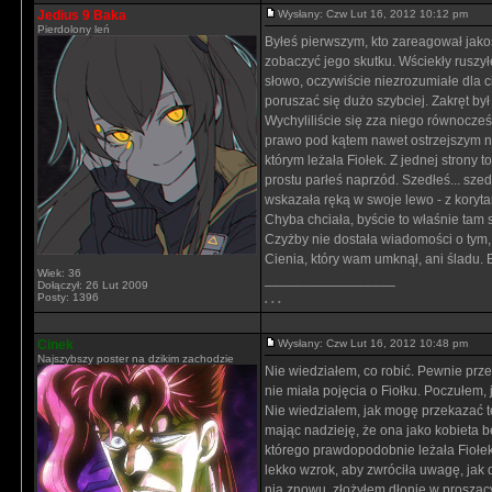
Jedius 9 Baka
Wysłany: Czw Lut 16, 2012 10:12 pm
Pierdolony leń
Byłeś pierwszym, kto zareagował jako
zobaczyć jego skutku. Wściekły ruszyłe
słowo, oczywiście niezrozumiałe dla c
poruszać się dużo szybciej. Zakręt był już
Wychyliliście się zza niego równocześni
prawo pod kątem nawet ostrzejszym niż
którym leżała Fiołek. Z jednej strony 
prostu parłeś naprzód. Szedłeś... sze
wskazała ręką w swoje lewo - z koryta
Chyba chciała, byście to właśnie tam s
Czyżby nie dostała wiadomości o tym
Cienia, który wam umknął, ani śladu. 
Wiek: 36
_________________
Dołączył: 26 Lut 2009
Posty: 1396
. . .
Cinek
Wysłany: Czw Lut 16, 2012 10:48 pm
Najszybszy poster na dzikim zachodzie
Nie wiedziałem, co robić. Pewnie prze
nie miała pojęcia o Fiołku. Poczułem, 
Nie wiedziałem, jak mogę przekazać t
mając nadzieję, że ona jako kobieta 
którego prawdopodobnie leżała Fiołek
lekko wzrok, aby zwróciła uwagę, jak d
nią znowu, złożyłem dłonie w proszący