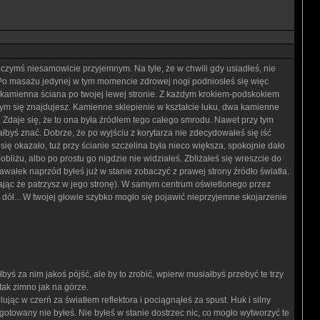
czymś niesamowicie przyjemnym. Na tyle, że w chwili gdy usiadłeś, nie
ć. Po masażu jedynej w tym momencie zdrowej nogi podniosłeś się więc
i kamienna ściana po twojej lewej stronie. Z każdym krokiem-podskokiem
którym się znajdujesz. Kamienne sklepienie w kształcie łuku, dwa kamienne
 Zdaje się, że to ona była źródłem tego całego smrodu. Nawet przy tym
ałbyś znać. Dobrze, że po wyjściu z korytarza nie zdecydowałeś się iść
ak się okazało, tuż przy ścianie szczelina była nieco większa, spokojnie dało
bliżu, albo po prostu go nigdzie nie widziałeś. Zbliżałeś się wreszcie do
 kawałek naprzód byłeś już w stanie zobaczyć z prawej strony źródło światła.
ładając że patrzysz w jego stronę). W samym centrum oświetlonego przez
dół... W twojej głowie szybko mogło się pojawić nieprzyjemne skojarzenie
byś za nim jakoś pójść, ale by to zrobić, wpierw musiałbyś przebyć te trzy
 tak zimno jak na górze.
c w czerń za światłem reflektora i pociągnąłeś za spust. Huk i silny
ygotowany nie byłeś. Nie byłeś w stanie dostrzec nic, co mogło wytworzyć te