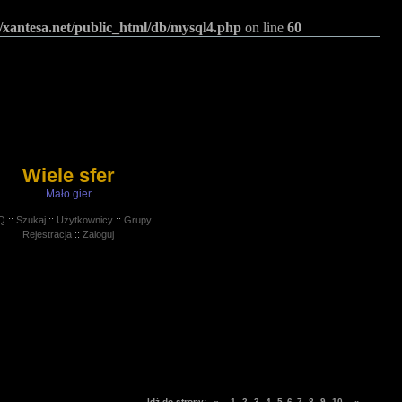
/xantesa.net/public_html/db/mysql4.php
on line
60
Wiele sfer
Mało gier
Q
::
Szukaj
::
Użytkownicy
::
Grupy
Rejestracja
::
Zaloguj
Idź do strony:
«
1
2
3
4
5
6
7
8
9
10
»