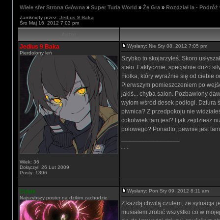
Wiele sfer Strona Główna
»
Super Turia World
»
Że Gra
»
Rozdział Ia - Podróż
Zamknięty przez:
Jedius 9 Baka
Śro Maj 16, 2012 7:03 pm
Autor
Jedius 9 Baka
Wysłany: Nie Sty 08, 2012 7:05 pm
Pierdolony leń
Szybko to skojarzyłeś. Skoro usłyszał
stało. Faktycznie, specjalnie dużo s
Fiołka, który wyraźnie się od ciebie o
Pierwszym pomieszczeniem po wejściu 
jakiś... chyba salon. Pozbawiony dawn
wyłom wśród desek podłogi. Dziura śr
piwnica? Z przedpokoju nie widziałeś
cokolwiek tam jest? I jak zejdziesz 
polowego? Ponadto, pewnie jest tam c
_________________
. . .
Wiek: 36
Dołączył: 26 Lut 2009
Posty: 1396
Cinek
Wysłany: Pon Sty 09, 2012 8:11 am
Najszybszy poster na dzikim zachodzie
Z każdą chwilą czułem, że sytuacja j
musiałem zrobić wszystko co w mojej