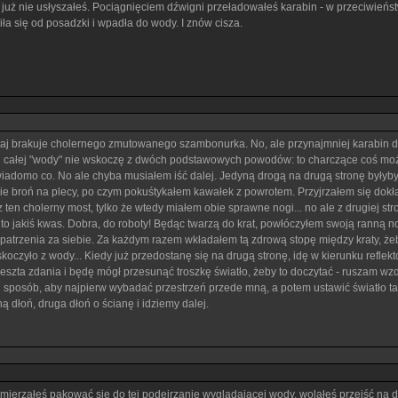
 już nie usłyszałeś. Pociągnięciem dźwigni przeładowałeś karabin - w przeciwieństw
a się od posadzki i wpadła do wody. I znów cisza.
utaj brakuje cholernego zmutowanego szambonurka. No, ale przynajmniej karabin d
ej całej "wody" nie wskoczę z dwóch podstawowych powodów: to charczące coś moż
 wiadomo co. No ale chyba musiałem iść dalej. Jedyną drogą na drugą stronę byłyby c
e broń na plecy, po czym pokuśtykałem kawałek z powrotem. Przyjrzałem się dokła
en cholerny most, tylko że wtedy miałem obie sprawne nogi... no ale z drugiej stron
to jakiś kwas. Dobra, do roboty! Będąc twarzą do krat, powłóczyłem swoją ranną no
patrzenia za siebie. Za każdym razem wkładałem tą zdrową stopę między kraty, ż
yskoczyło z wody... Kiedy już przedostanę się na drugą stronę, idę w kierunku refl
reszta zdania i będę mógł przesunąć troszkę światło, żeby to doczytać - ruszam wzd
 sposób, aby najpierw wybadać przestrzeń przede mną, a potem ustawić światło tak, 
ą dłoń, druga dłoń o ścianę i idziemy dalej.
mierzałeś pakować się do tej podejrzanie wyglądającej wody, wolałeś przejść na dr