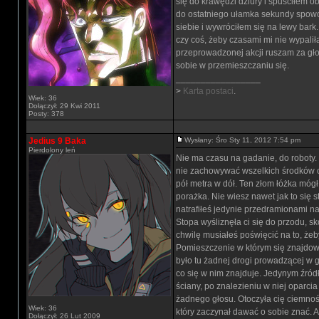
się do krawędzi dziury i spuściłem o
do ostatniego ułamka sekundy spowol
siebie i wywróciłem się na lewy bark
czy coś, żeby czasami mi nie wypaliła
przeprowadzonej akcji ruszam za gło
sobie w przemieszczaniu się.
_________________
>
Karta postaci
.
Wiek: 36
Dołączył: 29 Kwi 2011
Posty: 378
Jedius 9 Baka
Wysłany: Śro Sty 11, 2012 7:54 pm
Pierdolony leń
Nie ma czasu na gadanie, do roboty. P
nie zachowywać wszelkich środków ost
pół metra w dół. Ten złom łóżka mógł
porażka. Nie wiesz nawet jak to się 
natrafiłeś jedynie przedramionami na
Stopa wyśliznęła ci się do przodu, s
chwilę musiałeś poświęcić na to, że
Pomieszczenie w którym się znajdowa
było tu żadnej drogi prowadzącej w gó
co się w nim znajduje. Jedynym źródłe
ściany, po znalezieniu w niej oparcia
żadnego głosu. Otoczyła cię ciemność
Wiek: 36
który zaczynał dawać o sobie znać. Al
Dołączył: 26 Lut 2009