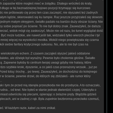
zapasów które mogłeś mieć w żołądku. Dlatego wróciłeś do kraty,
t długo w tej beznadziejnej bojowo pozycji trzymając się kurczowo
ic nie próbowało cię przez ten czas zaczepić, nie słyszałeś też żadnych
ałym lądzie, skierowałeś się ku lampie. Raz jeszcze przyjrzałeś się słowom
oza jednym małym okręgiem, światło padało na bardzo duży obszar ściany. Nie
żeby sobie popisać po ścianie. To nie był dobry znak. Zauważyłeś, że dalsza
mierzać, widok mógł cię zaskoczyć. Może nie od razu, bo tunel wyglądał dość
Być może ludzkie, ale nawet jeśli tak, widziałeś tylko wierzch pleców i tył
urę, mniej więcej na wysokości mostka. Wokół niego powiększała się czarna
ł siebie fanfary krytycznego sukcesu. No, ale to nie był czas na
ian wielokrotnym echem. Z czasem zacząłeś słyszeć jakieś oddalone
daleko, ale dźwięk był wyraźny. Pewnie było cholernie głośne. Światło
tobą. Zapewne byłoby to centrum twojej uwagi gdyby nie hałasy, które
dzo szybkie kroki, dyszenie, a co jakiś czas przerażony wrzask... już po
 Przed tobą i trochę... po lewej. Zauważyłeś, ze dochodzisz do kolejnego
w ścianie, pewnie drzwi, do których się zbliżałeś - ale rumor który
..
ak i tym że przed nią stanęła przeszkoda nie do przebycia. A to oznaczało,
dna... od krwi. Nie byłeś w stanie jednak stwierdzić czyjej. Uderzyła o
hmiast odwróciła się plecami, opierając o żelazne pręty. Błądziła gdzieś
 plecach, ani w żadnej z rąk. Była zupełnie bezbronna przeciwko czemuś,
eć. W każdym razie, kabel za nimi znikał.