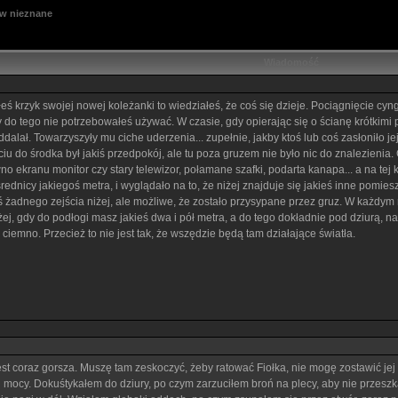
 w nieznane
Wiadomość
eś krzyk swojej nowej koleżanki to wiedziałeś, że coś się dzieje. Pociągnięcie cyn
iły do tego nie potrzebowałeś używać. W czasie, gdy opierając się o ścianę krótkim
ddalał. Towarzyszyły mu ciche uderzenia... zupełnie, jakby ktoś lub coś zasłoniło je
do środka był jakiś przedpokój, ale tu poza gruzem nie było nic do znalezienia. G
o ekranu monitor czy stary telewizor, połamane szafki, podarta kanapa... a na tej 
ednicy jakiegoś metra, i wyglądało na to, że niżej znajduje się jakieś inne pomiesz
 żadnego zejścia niżej, ale możliwe, że zostało przysypane przez gruz. W każdym r
niżej, gdy do podłogi masz jakieś dwa i pół metra, a do tego dokładnie pod dziurą
iemno. Przecież to nie jest tak, że wszędzie będą tam działające światła.
est coraz gorsza. Muszę tam zeskoczyć, żeby ratować Fiołka, nie mogę zostawić jej
 mocy. Dokuśtykałem do dziury, po czym zarzuciłem broń na plecy, aby nie przesz