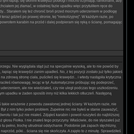
po tym łapiąc się dłońmi krawędzi podłogi i mocno trzymając ramionami, aby
ciałem jej złamać, w ostatniej fazie upadku więc przytuliłem ręce do
ywdy... Starałem się też chronić broń przed mocnym uderzeniem w podłogę
teraz gdzieś po prawej stronie, tej "niekolizyjnej". W każdym razie, po
 powrotem karabin na przód i dalej podpieram się ręką o ścianę, pomagając
 brzegu. Nie wyglądała stąd już na specjalnie wysoką, ale to nie powód by
piąc się krawędzi zanim upadłeś. No, z tej pozycji zostało już tylko jakieś
zdrową stronę ciała, puściłeś się krawędzi... i wtedy nastąpiła krytyczna
traciłeś równowagę, lecąc w tył. Automatycznie próbując się podeprzeć,
uderzeniem, ale nie wiedziałeś, czy nie uległ podczas tego uszkodzeniu.
 tym upadku w żaden sposób inny niż kilka lekkich otłuczeń. Następną
 takie wrażenie z powodu zawalonej jednej ściany. W każdym razie, nie
. Był z nim tylko jeden problem. Zupełnie nic nie byłeś w stanie zauważyć,
rotu i tak już nie miałeś. Zdjąłeś karabin i powoli ruszyłeś do najbliższej
 głosu Fiołka. I nie znałeś tego przyczyny. Właściwie, do nie słyszałeś już
 tu pełno, trochę utrudniał oddychanie. Podobnie jak zapach stęchlizny,
aprzód, póki... ściana się nie skończyła. A zajęło to z minutę. Sprawdziłeś