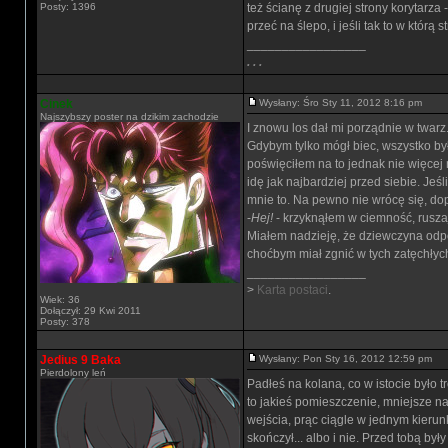
Posty: 1396
też ścianę z drugiej strony korytarz
przeć na ślepo, i jeśli tak to w któ
_________________
. . .
Cinek
Wysłany: Śro Sty 11, 2012 8:16 pm
Najszybszy poster na dzikim zachodzie
I znowu los dał mi porządnie w twarz.
Gdybym tylko mógł biec, wszystko by
poświęciłem na to jednak nie więcej 
idę jak najbardziej przed siebie. Jeś
mnie to. Na pewno nie wrócę się, dop
-
Hej!
- krzyknąłem w ciemność, ruszaj
Miałem nadzieję, że dziewczyna odpo
choćbym miał zgnić w tych zatęchłych
_________________
>
Karta postaci
.
Wiek: 36
Dołączył: 29 Kwi 2011
Posty: 378
Jedius 9 Baka
Wysłany: Pon Sty 16, 2012 12:59 pm
Pierdolony leń
Padłeś na kolana, co w istocie było 
to jakieś pomieszczenie, mniejsze n
wejścia, prąc ciągle w jednym kierunk
skończył... albo i nie. Przed tobą by