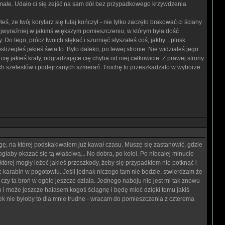
 małe. Udało ci się zejść na sam dół bez przypadkowego krzywdzenia
ś, ze twój korytarz się tutaj kończył - nie tylko zaczęło brakować ci ściany
ajwyraźniej w jakimś większym pomieszczeniu, w którym była dość
Do tego, prócz twoich stękać i szurnięć słyszałeś coś, jakby... plusk.
rzegłeś jakieś światło. Było daleko, po lewej stronie. Nie widziałeś jego
cię jakieś kraty, odgradzające cię chyba od niej całkowicie. Z prawej strony
nych szelestów i podejrzanych szmerań. Trochę to przeszkadzało w wyborze
ę, na której podskakiwałem już kawał czasu. Muszę się zastanowić, gdzie
głaby okazać się tą właściwą... No dobra, po kolei. Po niecałej minucie
órej mogły leżeć jakieś przeszkody, żeby się przypadkiem nie potknąć i
ąc karabin w pogotowiu. Jeśli jednak niczego tam nie będzie, stwierdzam że
czy ta broń w ogóle jeszcze działa. Jednego naboju nie jest mi tak znowu
No i może jeszcze hałasem kogoś ściągnę i będę mieć dzięki temu jakiś
ek nie byłoby to dla mnie trudne - wracam do pomieszczenia z czterema