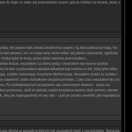
ie do tego co stało się poprzednim razem, gdy to robiłeś na krowie, teraz z
ziała, nie jestem taki znowu bezbronny nawet z tą bezużyteczną nogą. No
e tam pływać, no i w moją ranę może wdać się jakieś zakażenie, zgniłoby
hyba tylko te kraty, przez które właśnie przeszedłem...
dnie kracie, wszedłem na dolny próg i chwyciłem się mocno prętów.
y to tam ryzykowałem spadek kilkadziesiąt metrów w dół, tutaj tylko kilka.
gą, szybko zmieniając trzymane dłońmi pręty. Musiałem zrobić to szybko i
eby zapewnić sobie dodatkowe bezpieczeństwo. Cały czas uważałem też na
ektora. Po dokładniejszym przyjrzeniu się czerwonym słowom - może na
łuż przewodu. Jeśli w dalszej części korytarza będzie zbyt ciemno, staram
aby jak najwygodniej mi się szło - czyli po prostu oświetlić jak największy
ugą stronę w sposób w którym nie musiałbyś mieć z nią kontaktu. Słusznie,