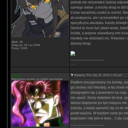
jednak nie otrzymałeś żadnej odpowi
samego siebie. a trochę drogi w dół b
Coraz wyraźniej czułeś tu smród. Nie 
do podparcia, ale i przeszedłeś po 
specyficzna akustyka. Każdy dźwięk kt
Gdzieś tu musi być jakaś woda, byłeś 
źródła, a jedynie oświetloną nim ścia
niestety nie widziałeś nic. Również 
Wiek: 36
dalszej drogi.
Dołączył: 26 Lut 2009
Posty: 1396
_________________
. . .
Cinek
Wysłany: Pon Sty 16, 2012 4:16 pm
Najszybszy poster na dzikim zachodzie
Padłem zrezygnowany na ziemię, opie
go cholery iść! Niestety, w tej chwi
dźwignąłem się z powrotem na nogi, p
nie upaść. Kiedy dotarłem do krat, s
dalsze błądzenie po tym miejscu nie 
szkoda, a lepiej upewnić się co do s
punkt wyjścia. W każdym razie po od
wyjściami i idę tam w lewo... Cały cz
_________________