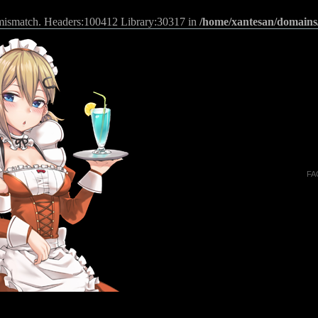
n mismatch. Headers:100412 Library:30317 in
/home/xantesan/domains
FA