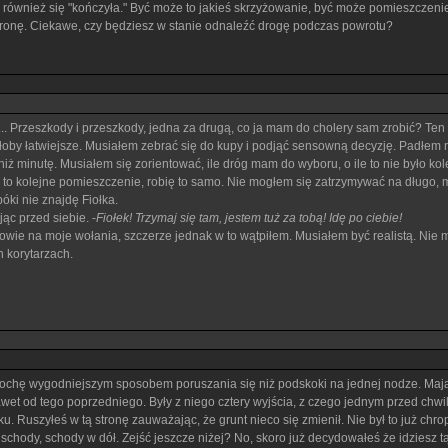
a - również się "kończyła." Być może to jakieś skrzyżowanie, być może pomieszczeni
rą stronę. Ciekawe, czy będziesz w stanie odnaleźć drogę podczas powrotu?
.. Przeszkody i przeszkody, jedna za drugą, co ja mam do cholery sam zrobić? Ten st
łoby łatwiejsze. Musiałem zebrać się do kupy i podjąć sensowną decyzję. Padłem
niż minutę. Musiałem się zorientować, ile dróg mam do wyboru, o ile to nie było ko
li to kolejne pomieszczenie, robię to samo. Nie mogłem się zatrzymywać na długo, m
óki nie znajdę Fiołka.
ąc przed siebie. -
Fiołek! Trzymaj się tam, jestem tuż za tobą! Idę po ciebie!
wie na moje wołania, szczerze jednak w to wątpiłem. Musiałem być realistą. Nie m
 korytarzach.
trochę wygodniejszym sposobem poruszania się niż podskoki na jednej nodze. Mając 
awet od tego poprzedniego. Były z niego cztery wyjścia, z czego jednym przed chw
u. Ruszyłeś w tą stronę zauważając, że grunt nieco się zmienił. Nie był to już chro
ły schody, schody w dół. Zejść jeszcze niżej? No, skoro już decydowałeś że idziesz 