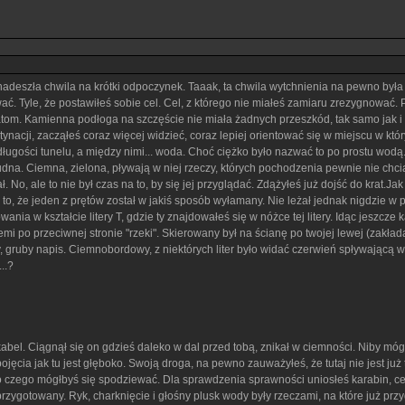
adeszła chwila na krótki odpoczynek. Taaak, ta chwila wytchnienia na pewno była 
wać. Tyle, że postawiłeś sobie cel. Cel, z którego nie miałeś zamiaru zrezygnowa
ratom. Kamienna podłoga na szczęście nie miała żadnych przeszkód, tak samo jak 
estynacji, zacząłeś coraz więcej widzieć, coraz lepiej orientować się w miejscu w 
ługości tunelu, a między nimi... woda. Choć ciężko było nazwać to po prostu wodą.
rudna. Ciemna, zielona, pływają w niej rzeczy, których pochodzenia pewnie nie chci
ł. No, ale to nie był czas na to, by się jej przyglądać. Zdążyłeś już dojść do krat.J
to, że jeden z prętów został w jakiś sposób wyłamany. Nie leżał jednak nigdzie w po
nia w kształcie litery T, gdzie ty znajdowałeś się w nóżce tej litery. Idąc jeszcze
 ziemi po przeciwnej stronie "rzeki". Skierowany był na ścianę po twojej lewej (zak
gruby napis. Ciemnobordowy, z niektórych liter było widać czerwień spływającą w 
..?
 kabel. Ciągnął się on gdzieś daleko w dal przed tobą, znikał w ciemności. Niby mógł
ojęcia jak tu jest głęboko. Swoją droga, na pewno zauważyłeś, że tutaj nie jest już
zego mógłbyś się spodziewać. Dla sprawdzenia sprawności uniosłeś karabin, celują
przygotowany. Ryk, charknięcie i głośny plusk wody były rzeczami, na które już prz