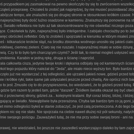
 przypadkiem jej zasmakował na pewno skończyło by się to zwróceniem wszelkich 
ocząłeś przeprawę. Chciałeś to zrobić jak najprędzej, by nie musieć pozostawać zby
abójcze tempo, ale znalazłeś się po drugiej stronie w stosunkowo krótkim czasie. N
e najwyraźniej były dość luźno osadzone w kamieniu. Znalazłszy się ponownie na st
cej. Światło reflektora nie było aż tak skoncentrowane by nie oświetlać niczego p
ące. Cokolwiek tu żyło, najwyraźniej było inteligentne. I zabijało chociażby po to 
ięc obróciłeś reflektor. Gdy to zrobiłeś i spojrzałeś w kierunku w którym miałeś z
łeś - kilkanaście kroków stąd, na środku zbiornika wodnego unosiło się jakieś ciało. 
nikliwej, ciemnej zieleni. Ciało się nie ruszało. I najwyraźniej miało w sobie dzi
ią. Czy to to było tym charczącym czymś? Jeśli tak, to niemal mogłeś usłyszeć wokó
zrobienia. Karabin w jedną rękę, druga o ścianę i naprzód.
ała całkowita cisza, jedynie twoje kroki i stękania odbijały się od kamiennych śc
kot tego pojazdu który należał do "Jeda", ale miało nieco wyższy ton. Było bardzo 
aczęło już nie wystarczać z tej odległości, ale ujrzałeś jakieś nowe, gdzieś przed 
 i krótkie ryki, takie same jak usłyszałeś jeszcze przed chwilą. Ale oprócz nich bar
 to jest. Zmusiło cię to do przyspieszenia, bo wiedziałeś, że to gdzieś przed tobą.
dzie tym razem ty jesteś tam, gdzie "daszek". Źródłem światła okazał się być otwór 
z przeciwnej strony, gdzieś za... kolejnymi kratami. Był coraz bliżej, bliżej, i bliżej.
gającą w światło. Niewątpliwie była przerażona. Chyba tak bardzo tym co ją goni, j
et mimo odległości byłeś w stanie zobaczyć, że jest całą przemoczona. A do tego bru
zękiem nic się nie stało. Nie spojrzała na ciebie nawet dłużej niż pół sekundy, natyc
nie swojego pościgu. Zauważyłeś tutaj, że nie ma przy sobie swojej broni - ani na
rawej, nie wiedziałeś, bo jeszcze nie zaszedłeś wystarczająco daleko by tam zajrz