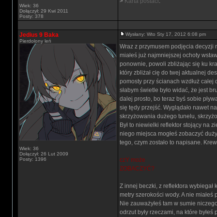
>
Karta postaci
.
Wiek: 36
Dołączył: 29 Kwi 2011
Posty: 378
Jedius 9 Baka
Wysłany: Wto Sty 17, 2012 6:08 pm
Pierdolony leń
Wraz z przymusem podjęcia decyzji n
miałeś już najmniejszej ochoty wsta
ponownie, powoli zbliżając się ku k
który zbliżał cię do twej aktualnej d
pomosty przy ścianach wzdłuż całej d
słabym świetle było widać, że jest b
dalej prosto, bo teraz byś sobie pływa
się tędy przejść. Wyglądało nawet na 
skrzyżowania dużego tunelu, skrzyżowa
Był to niewielki reflektor stojący na
niego miejsca mogłeś zobaczyć duży, 
tego, czym zostało to napisane. Krew.
Wiek: 36
Dołączył: 26 Lut 2009
Posty: 1396
czY może
ZOBACZYĆ?
Z innej beczki, z reflektora wybiegał
metry szerokości wody. A nie miałeś p
Nie zauważyłeś tam w sumie niczego c
odrzut były rzeczami, na które byłeś 