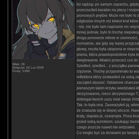
bo sądząc po samym zapachu, gdybyś
przerzuciłeś karabin na plecy i rozp
pionowych prętów. Może nie było to z
odgłosów innych niż klekot krat któr
- nie, nie było tam napisane nic wię
mniej jednak, było to trochę niepokoj
droga ponownie niknie w ciemności, w
normalnie, ale gdy się lepiej przyjrza
głowy, reszta była utopiona w nieprze
plama, która prawdopodobnie była krw
świętowanie. Miałeś przecież coś do 
Wiek: 36
Szedłeś, szedłeś... z początku panow
Dołączył: 26 Lut 2009
Posty: 1396
rzężenie. Trochę przypominało to war
reflektora który zostawiłeś za sobą z
zacząłeś słyszeć. Oddalone charczenie
pierwszym takim krzyku wiedziałeś kto
skrzyżowania, nieco skrzywionego T, g
dobiegał twoich uszy miał swoje źródło 
Tak, to była ona. Zauważyłeś ją, wbie
że znalazła się w ślepej uliczce. Naw
kraty, złapała je, szarpnęła. Poza br
przed sobą wzrokiem, szukając bezsil
czego jeszcze nawet nie widziałeś.
Co mogło być za drzwiami po twojej p