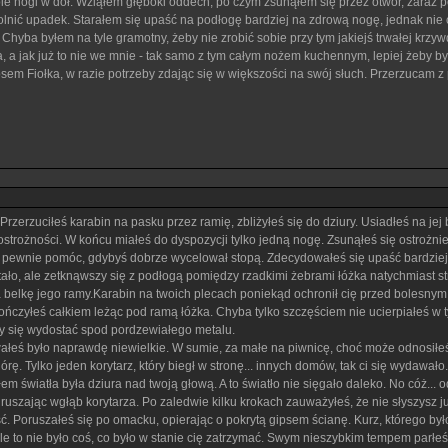
bie nogi w dół. Wziąłem głęboki oddech, po czym zsunąłem się przez otwór, zaraz 
nić upadek. Starałem się upaść na podłogę bardziej na zdrową nogę, jednak nie ch
. Chyba byłem na tyle gramotny, żeby nie zrobić sobie przy tym jakiejś trwałej krz
, a jak już to nie we mnie - tak samo z tym całym nożem kuchennym, lepiej żeby był 
sem Fiołka, w razie potrzeby zdając się w większości na swój słuch. Przerzucam z
rzerzuciłeś karabin na pasku przez ramię, zbliżyłeś się do dziury. Usiadłeś na jej
rożności. W końcu miałeś do dyspozycji tylko jedną nogę. Zsunąłeś się ostrożnie, ła
 pewnie pomóc, gdybyś dobrze wycelował stopą. Zdecydowałeś się upaść bardziej na 
stało, ale zetknąwszy się z podłogą pomiędzy rzadkimi żebrami łóżka natychmiast s
 belkę jego ramy.Karabin na twoich plecach poniekąd ochronił cię przed bolesnym 
kończyłeś całkiem leżąc pod ramą łóżka. Chyba tylko szczęściem nie ucierpiałeś w
by się wydostać spod pordzewiałego metalu.
łeś było naprawdę niewielkie. W sumie, za małe na piwnicę, choć może odnosiłeś
rę. Tylko jeden korytarz, który biegł w stronę... innych domów, tak ci się wydawało
m światła była dziura nad twoją głową. A to światło nie sięgało daleko. No cóż... odw
 ruszając wgłąb korytarza. Po zaledwie kilku krokach zauważyłeś, że nie słyszysz już
. Poruszałeś się po omacku, opierając o pokrytą gipsem ścianę. Kurz, którego było
e to nie było coś, co było w stanie cię zatrzymać. Swym nieszybkim tempem parłeś n