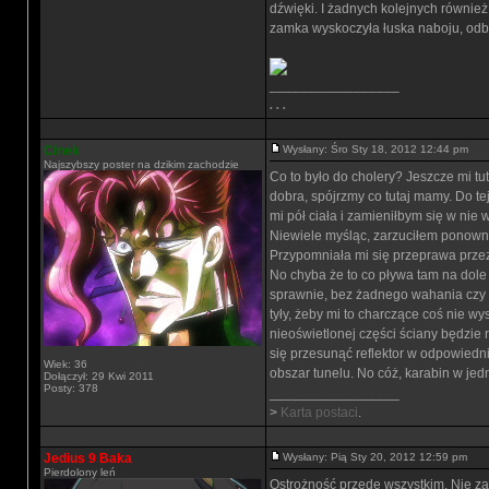
dźwięki. I żadnych kolejnych również
zamka wyskoczyła łuska naboju, odbił
_________________
. . .
Cinek
Wysłany: Śro Sty 18, 2012 12:44 pm
Najszybszy poster na dzikim zachodzie
Co to było do cholery? Jeszcze mi t
dobra, spójrzmy co tutaj mamy. Do t
mi pół ciała i zamieniłbym się w nie
Niewiele myśląc, zarzuciłem ponowni
Przypomniała mi się przeprawa przez t
No chyba że to co pływa tam na dole 
sprawnie, bez żadnego wahania czy 
tyły, żeby mi to charczące coś nie w
nieoświetlonej części ściany będzie 
się przesunąć reflektor w odpowiedni
Wiek: 36
obszar tunelu. No cóż, karabin w jedn
Dołączył: 29 Kwi 2011
Posty: 378
_________________
>
Karta postaci
.
Jedius 9 Baka
Wysłany: Pią Sty 20, 2012 12:59 pm
Pierdolony leń
Ostrożność przede wszystkim. Nie za