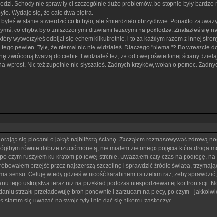
edzi. Schody nie sprawiły ci szczególnie dużo problemów, bo stopnie były bardzo
yło. Wydaje się, że całe dwa piętra.
byłeś w stanie stwierdzić co to było, ale śmierdziało obrzydliwie. Ponadto zauważyłe
czymś, co chyba było zniszczonymi drzwiami leżącymi na podłodze. Znalazłeś się n
óry wytworzyłeś odbijał się echem kilkukrotnie, i to za każdym razem z innej strony. 
tego pewien. Tyle, że niemal nic nie widziałeś. Dlaczego "niemal"? Bo wreszcie dost
nę zwróconą twarzą do ciebie. I widziałeś też, że od owej oświetlonej ściany dzielą 
i na wprost. Nic też zupełnie nie słyszałeś. Żadnych krzyków, wołań o pomoc. Żad
rając się plecami o jakąś najbliższą ścianę. Zacząłem rozmasowywać zdrową nog
li mógłbym równie dobrze rzucić monetą, nie miałem zielonego pojęcia która droga mo
o czym ruszyłem ku kratom po lewej stronie. Uważałem cały czas na podłogę, na kt
próbowałem przejść przez najszerszą szczelinę i sprawdzić źródło światła, trzymaj
ma sensu. Celuję wtedy gdzieś w nicość karabinem i strzelam raz, żeby sprawdzić, 
tanu tego ustrojstwa teraz niż na przykład podczas niespodziewanej konfrontacji. 
daniu strzału przeładowuję broń ponownie i zarzucam na plecy, po czym - jakkolwi
as staram się uważać na swoje tyły i nie dać się nikomu zaskoczyć.