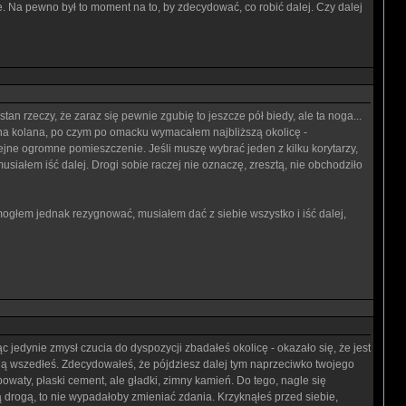
e. Na pewno był to moment na to, by zdecydować, co robić dalej. Czy dalej
an rzeczy, że zaraz się pewnie zgubię to jeszcze pół biedy, ale ta noga...
 na kolana, po czym po omacku wymacałem najbliższą okolicę -
lejne ogromne pomieszczenie. Jeśli muszę wybrać jeden z kilku korytarzy,
usiałem iść dalej. Drogi sobie raczej nie oznaczę, zresztą, nie obchodziło
ogłem jednak rezygnować, musiałem dać z siebie wszystko i iść dalej,
jedynie zmysł czucia do dyspozycji zbadałeś okolicę - okazało się, że jest
ilą wszedłeś. Zdecydowałeś, że pójdziesz dalej tym naprzeciwko twojego
powaty, płaski cement, ale gładki, zimny kamień. Do tego, nagle się
tą drogą, to nie wypadałoby zmieniać zdania. Krzyknąłeś przed siebie,