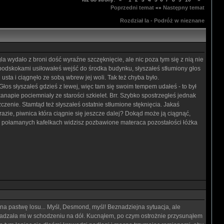
Poprzedni temat
Następny temat
«»
Rozdział Ia - Podróż w nieznane
gla wydało z broni dość wyraźne szczęknięcie, ale nic poza tym się z nią nie
i podskokami usiłowałeś wejść do środka budynku, słyszałeś stłumiony głos
j usta i ciągnęło ze sobą wbrew jej woli. Tak też chyba było.
łos słyszałeś gdzieś z lewej, więc tam się swoim tempem udałeś - to był
kanapie pociemniały ze starości szkielet. Brr. Szybko spostrzegłeś jednak
czenie. Stamtąd też słyszałeś ostatnie stłumione stęknięcia. Jakaś
azie, piwnica która ciągnie się jeszcze dalej? Dokąd może ją ciągnąć,
, na połamanych kafelkach widzisz pozbawione materaca pozostałości łóżka
 na pastwę losu... Myśl, Desmond, myśl! Beznadziejna sytuacja, ale
kadzała mi w schodzeniu na dół. Kucnąłem, po czym ostrożnie przysunąłem