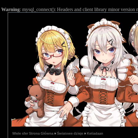
Warning
: mysql_connect(): Headers and client library minor versio
Wiele sfer Strona Główna
»
Światowe dzieje
»
Ketiadaan