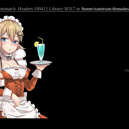
n mismatch. Headers:100412 Library:30317 in
/home/xantesan/domains
FA