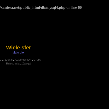
/xantesa.net/public_html/db/mysql4.php
on line
60
Wiele sfer
Mało gier
Q
::
Szukaj
::
Użytkownicy
::
Grupy
Rejestracja
::
Zaloguj