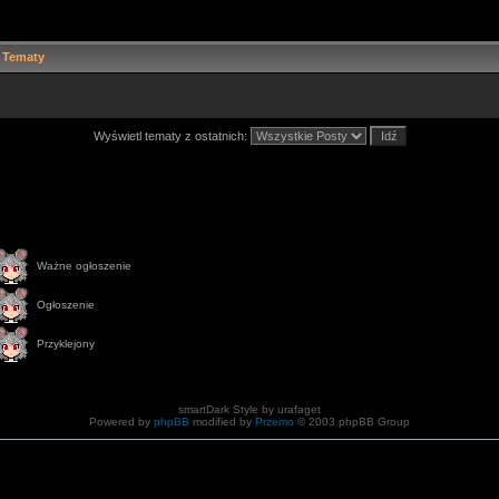
Tematy
Wyświetl tematy z ostatnich:
Ważne ogłoszenie
Ogłoszenie
Przyklejony
smartDark Style by urafaget
Powered by
phpBB
modified by
Przemo
© 2003 phpBB Group