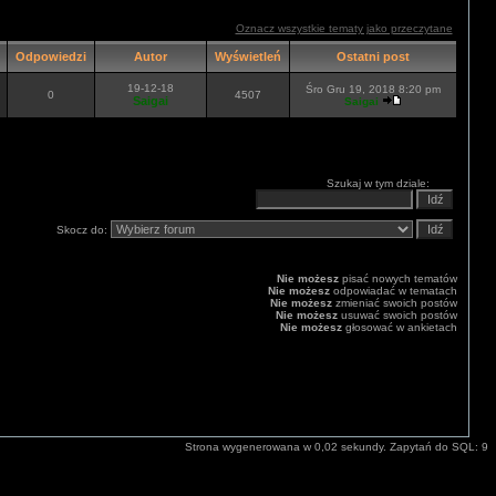
Oznacz wszystkie tematy jako przeczytane
Odpowiedzi
Autor
Wyświetleń
Ostatni post
19-12-18
Śro Gru 19, 2018 8:20 pm
0
4507
Saigai
Saigai
Szukaj w tym dziale:
Skocz do:
Nie możesz
pisać nowych tematów
Nie możesz
odpowiadać w tematach
Nie możesz
zmieniać swoich postów
Nie możesz
usuwać swoich postów
Nie możesz
głosować w ankietach
Strona wygenerowana w 0,02 sekundy. Zapytań do SQL: 9