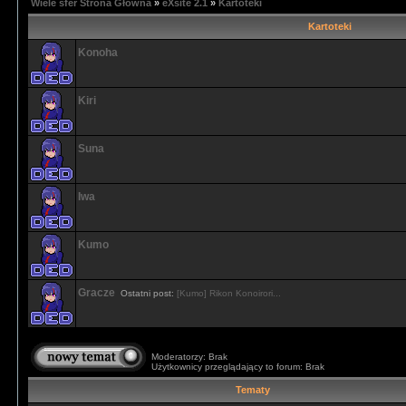
Wiele sfer Strona Główna
»
eXsite 2.1
»
Kartoteki
Kartoteki
Konoha
Kiri
Suna
Iwa
Kumo
Gracze
Ostatni post:
[Kumo] Rikon Konoirori...
Moderatorzy: Brak
Użytkownicy przeglądający to forum: Brak
Tematy