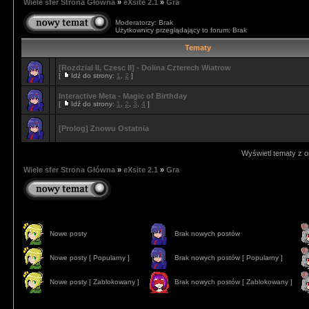
Wiele sfer Strona Główna
»
eXsite 2.1
»
Gra
Moderatorzy: Brak
Użytkownicy przeglądający to forum: Brak
Tematy
[Rozdzial II, Czesc II] - Dolina Czterech Wiatrow
[
Idź do strony:
1
,
2
]
Interactive Meta - Magic of Birthday
[
Idź do strony:
1
,
2
,
3
,
4
]
[Prolog] Znowu Ostatnia
Wyświetl tematy z o
Wiele sfer Strona Główna
»
eXsite 2.1
»
Gra
Nowe posty
Brak nowych postów
Nowe posty [ Popularny ]
Brak nowych postów [ Popularny ]
Nowe posty [ Zablokowany ]
Brak nowych postów [ Zablokowany ]