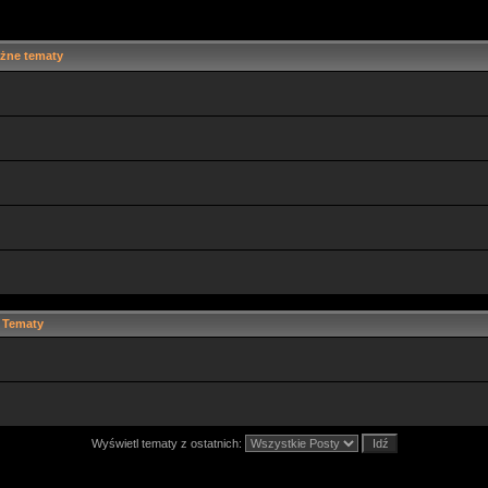
żne tematy
Tematy
Wyświetl tematy z ostatnich: