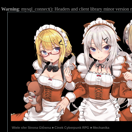
Warning
: mysql_connect(): Headers and client library minor versio
Wiele sfer Strona Główna
»
Cinek Cyberpunk RPG
»
Mechanika