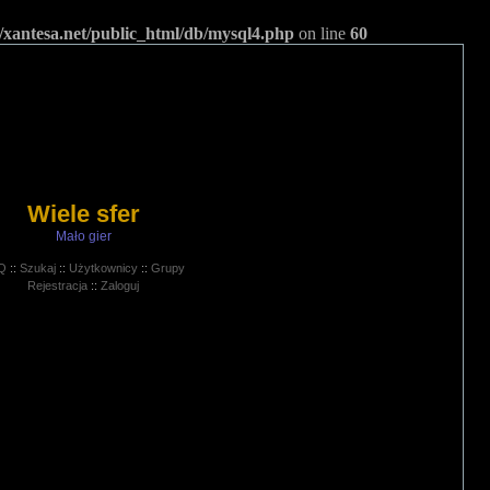
/xantesa.net/public_html/db/mysql4.php
on line
60
Wiele sfer
Mało gier
Q
::
Szukaj
::
Użytkownicy
::
Grupy
Rejestracja
::
Zaloguj