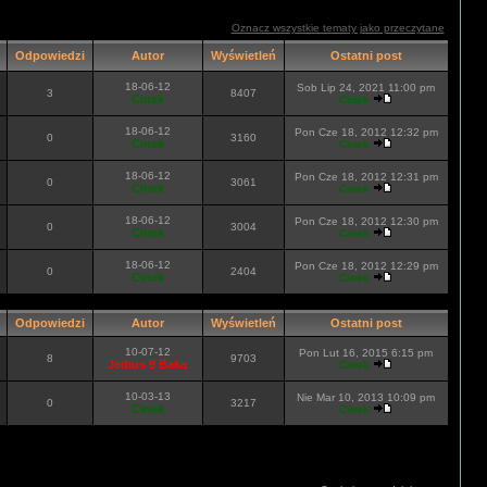
Oznacz wszystkie tematy jako przeczytane
Odpowiedzi
Autor
Wyświetleń
Ostatni post
18-06-12
Sob Lip 24, 2021 11:00 pm
3
8407
Cinek
Cinek
18-06-12
Pon Cze 18, 2012 12:32 pm
0
3160
Cinek
Cinek
18-06-12
Pon Cze 18, 2012 12:31 pm
0
3061
Cinek
Cinek
18-06-12
Pon Cze 18, 2012 12:30 pm
0
3004
Cinek
Cinek
18-06-12
Pon Cze 18, 2012 12:29 pm
0
2404
Cinek
Cinek
Odpowiedzi
Autor
Wyświetleń
Ostatni post
10-07-12
Pon Lut 16, 2015 6:15 pm
8
9703
Jedius 9 Baka
Cinek
10-03-13
Nie Mar 10, 2013 10:09 pm
0
3217
Cinek
Cinek