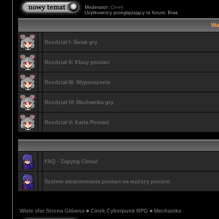
Moderator:
Cinek
Użytkownicy przeglądający to forum: Brak
Wa
Rozdział I: Świat gry
Rozdział II: Klasy postaci
Rozdział III: Wyposażenie
Rozdział IV: Mechanika gry
Rozdział V: Karta Postaci
FAQ - Zapytaj Cinka!
System awansowania postaci na wyższy poziom
Wiele sfer Strona Główna
»
Cinek Cyberpunk RPG
»
Mechanika