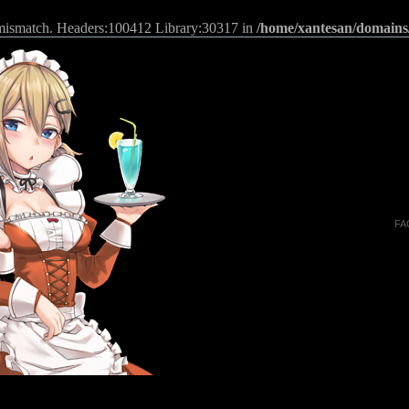
n mismatch. Headers:100412 Library:30317 in
/home/xantesan/domains
FA