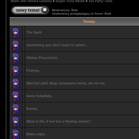
Wiele sfer Strona Główna
»
Super Turia World
»
Tea Party Time
Moderatorzy: Brak
Użytkownicy przeglądający to forum: Brak
Tematy
The Vault
Something you don't want to admit...
Widmo Przeszłości
Festnig.
Miał być jakiś długi, kreatywny temat, ale nie ma
Serce Szkarłatu.
Kantia.
What is life, if not but a fleeting dream?
Biała Legia.