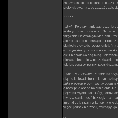
zatrzymała się, bo co innego okazało s
próby ukrywania tego zacząć gapić się
* * * * *
-
Mm?
- Po otrzymaniu zaproszenia do 
w którym powinni się udać. Sam-chan n
faktycznie iść w tamtym kierunku. Prz
ale nic takiego nie nastąpiło. Podesz
skinięciu głową do recepcjonistki "na
-
Z mojej strony żadnych przeciwwska
ale z niezadowoloną miną i telefonem 
pierwsze badanie w poszukiwaniu meta
telefon, zegarek ręczny, jakąś dużą mo
-
Witam serdecznie!
- zachęcona przyw
nią, po jej lewej stronie, jedynie skiną
Jaką procedurę powinniśmy podążyć
a następnie oparła na nim dłonie. No,
pojemnik wydał - taki, który jednoznac
byłby w stanie nosić bez stękania i ga
sięgnął do kieszeni w kurtce na wysoko
więcej jednak nie zrobił, trzymając go 
_________________
. . .