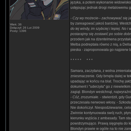
języka, a potem wykonanie widowisko
ustępując jednak drogi metalowemu gi
-
Czy wy możecie-- zachowywać się ja
by zareagować jakoś bardziej. Westchn
Wiek: 36
Dołączył: 26 Lut 2009
do tej windy, im szybciej i lepiej. No
Posty: 1396
postarajmy się zostawić po sobie dob
przodem jak na dżentelmena przystało
Melba podreptała równo z nią, a Della
pieska - zaproponowała go najpierw 
* * * * * * * *
Samara, zaczytana, z wolna zmieniała
zniesmaczenie. Gdy brnęła dalej w teks
upadając w końcu na blat. Trochę jak
dokument i "uderzyła" go z niewielkim
zagiął. Blondyn westchnął, najwyraźni
-
Cóż, zrozumiałe.
- stwierdził, gdy Gu
przeczesała nerwowo włosy. -
Szkoda.
Nie dokończył. Niespodziewanie, celo
Zwinnie kontynuowała swój ruch, płyn
kierunku wyjścia z ambasady. Tam sta
powstrzymująco. Prawą sięgnęła do ki
Blondyn prawie w ogóle na to nie zarea