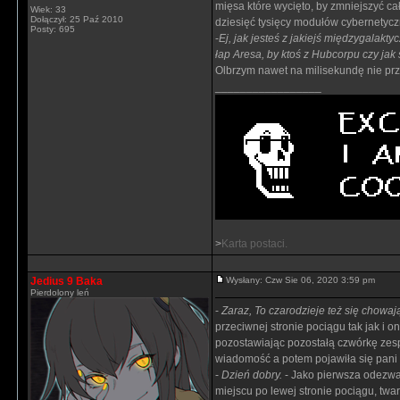
mięsa które wycięto, by zmniejszyć c
Wiek: 33
Dołączył: 25 Paź 2010
dziesięć tysięcy modułów cybernetycz
Posty: 695
-
Ej, jak jesteś z jakiejś międzygalakt
łap Aresa, by ktoś z Hubcorpu czy jak
Olbrzym nawet na milisekundę nie prz
_________________
>
Karta postaci.
Jedius 9 Baka
Wysłany: Czw Sie 06, 2020 3:59 pm
Pierdolony leń
-
Zaraz, To czarodzieje też się chowaj
przeciwnej stronie pociągu tak jak i 
pozostawiając pozostałą czwórkę zesp
wiadomość a potem pojawiła się pani st
-
Dzień dobry.
- Jako pierwsza odezwał
miejscu po lewej stronie pociągu, twar