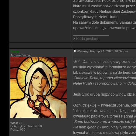
Sprawiedliwości. Podkreślono, iż w 
które musi zostać potwierdzone prze
członków Rady Niebiańskiej Zastępów
Porządkowych Nefer’Huah.
Na samym dole dokumentu Samara znal
upoważnieni do egzekwowania prawa w
_________________
>
Karta postaci
.
Tidus
Wysłany: Pią Lip 24, 2020 10:37 pm
Jebany farciarz
-
M?
- Danielle uniosła głowę, zoriento
musiała wypełniać te formularze doty
tak ciekawe w porównaniu do tego, co
-
Danielle Ticha, reporter Niecodzienn
Nefer'Huah i zaproponowano mi dołąc
Jeśli tylko grupa ruszy do windy, idzie 
-
Ach, dziękuję.
- stwierdził Joshua, od
'takatakatak' drewna o posadzkę pobi
otwierając papierową torbę i sięgnął w
-
Serio będziesz żreć w windzie jak ja
Wiek: 33
Dołączył: 25 Paź 2010
-
Jestem głodny.
- odburknął tylko synt
Posty: 695
trzymał w miejscu metalową płytę zas