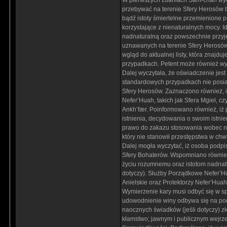
W pierwszych zdaniach Sam-chan wycz
przebywać na terenie Sfery Herosów bę
bądź istoty śmiertelne przemienione p
korzystające z nienaturalnych mocy. I
nadnaturalną oraz powszechnie przyjęt
uznawanych na terenie Sfery Herosów
wgląd do aktualnej listy, która znajdu
przypadkach. Petent może również wy
Dalej wyczytała, że oświadczenie je
standardowych przypadkach nie posi
Sfery Herosów. Zaznaczono również, iż
Nefer’Huah, takich jak Sfera Mgieł, cz
Ankh’fær. Poinformowano również, iż
istnienia, decydowania o swoim istni
prawo do zakazu stosowania wobec nie
który nie stanowił przestępstwa w chwi
Dalej mogła wyczytać, iż osoba podpi
Sfery Bohaterów. Wspomniano również
życiu rozumnemu oraz istotom nadnatu
dotyczy). Służby Porządkowe Nefer’H
Anielskie oraz Protektorzy Nefer’Hu
Wymierzenie kary musi odbyć się w s
udowodnienie winy odbywa się na pod
naocznych świadków (jeśli dotyczy) z
kłamstwo; jawnym i publicznym wejrz