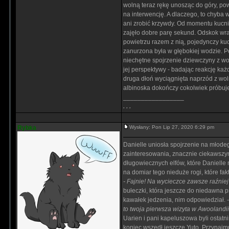
wolną teraz rękę unosząc do góry, pow
na interwencję. A dlaczego, to chyba 
ani zrobić krzywdy. Od momentu kucni
zajęło dobre parę sekund. Odskok wra
powietrzu razem z nią, pojedynczy ku
zanurzona była w głębokiej wodzie. P
niechętne spojrzenie dziewczyny z wo
jej perspektywy - badając reakcję każd
druga dłoń wyciągnięta naprzód z wol
albinoska dokończy cokolwiek próbuje
_________________
. . .
Rybka
Wysłany: Pon Lip 27, 2020 6:29 pm
Danielle uniosła spojrzenie na młode
zainteresowania, znacznie ciekawszym
długowiecznych elfów, które Danielle 
na domiar tego nieduże rogi, które fa
- Fajnie! Na wycieczce zawsze raźniej
bułeczki, która jeszcze do niedawna p
kawałek jedzenia, nim odpowiedział.
to twoja pierwsza wizyta w Awooland
Uarien i pani kapeluszowa byli ostatn
koniec wszedł jeszcze Yuto. Przynajmn