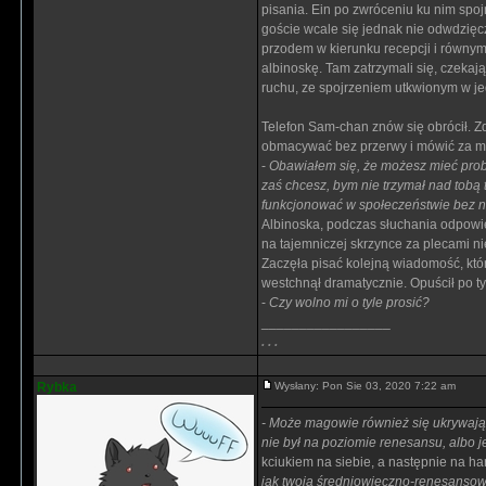
pisania. Ein po zwróceniu ku nim spoj
goście wcale się jednak nie odwdzięc
przodem w kierunku recepcji i równym 
albinoskę. Tam zatrzymali się, czekają
ruchu, ze spojrzeniem utkwionym w jed
Telefon Sam-chan znów się obrócił. Zd
obmacywać bez przerwy i mówić za m
-
Obawiałem się, że możesz mieć pro
zaś chcesz, bym nie trzymał nad tobą ta
funkcjonować w społeczeństwie bez 
Albinoska, podczas słuchania odpowie
na tajemniczej skrzynce za plecami ni
Zaczęła pisać kolejną wiadomość, któr
westchnął dramatycznie. Opuścił po ty
-
Czy wolno mi o tyle prosić?
_________________
. . .
Rybka
Wysłany: Pon Sie 03, 2020 7:22 am
- Może magowie również się ukrywaj
nie był na poziomie renesansu, albo j
kciukiem na siebie, a następnie na ha
jak twoja średniowieczno-renesansowa 