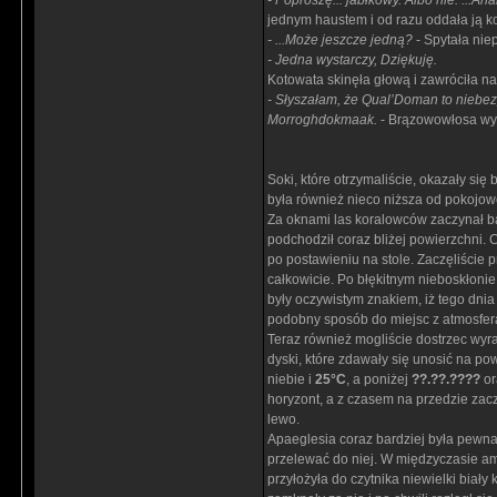
- Poproszę... jabłkowy. Albo nie. ...A
jednym haustem i od razu oddała ją k
- ...Może jeszcze jedną?
- Spytała nie
- Jedna wystarczy, Dziękuję.
Kotowata skinęła głową i zawróciła n
- Słyszałam, że Qual’Doman to niebez
Morroghdokmaak.
- Brązowowłosa wyp
Soki, które otrzymaliście, okazały si
była również nieco niższa od pokojowe
Za oknami las koralowców zaczynał bar
podchodził coraz bliżej powierzchni
po postawieniu na stole. Zaczęliście
całkowicie. Po błękitnym nieboskłonie
były oczywistym znakiem, iż tego dni
podobny sposób do miejsc z atmosfer
Teraz również mogliście dostrzec wyra
dyski, które zdawały się unosić na po
niebie i
25°C
, a poniżej
??.??.????
or
horyzont, a z czasem na przedzie zacz
lewo.
Apaeglesia coraz bardziej była pewna,
przelewać do niej. W międzyczasie am
przyłożyła do czytnika niewielki biały