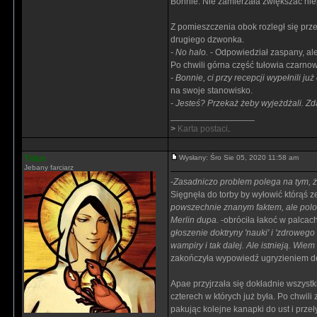
Bonnie. Nie zamierzała zwiększać niep
Z pomieszczenia obok rozległ się prz
drugiego dzwonka.
- No halo.
- Odpowiedział zaspany, ale
Po chwili górna część tułowia czarnow
- Bonnie, ci przy recepcji wypełnili już
na swoje stanowisko.
- Jesteś? Przekaż żeby wyjeżdżali. Zd
_________________
>
Karta postaci
.
Tidus
Wysłany: Śro Sie 05, 2020 11:58 am
Jebany farciarz
-
Zasadniczo problem polega na tym, że
Sięgnęła do torby by wyłowić którąś ze
powszechnie znanym faktem, ale polowa
Merlin dupa.
-obróciła łakoć w palcach
głoszenie doktryny 'nauki' i 'zdrowego
wampiry i tak dalej. Ale istnieją. Wie
zakończyła wypowiedź ugryzieniem d
Apae przyjrzała się dokładnie wszyst
czterech w których już była. Po chwili
pakując kolejne kanapki do ust i prze