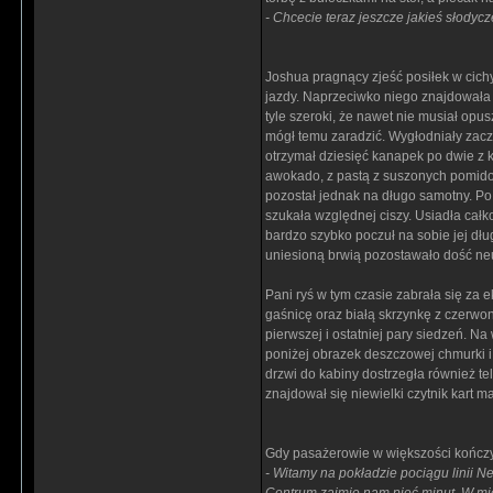
- Chcecie teraz jeszcze jakieś słodyc
Joshua pragnący zjeść posiłek w cichy 
jazdy. Naprzeciwko niego znajdowała 
tyle szeroki, że nawet nie musiał opu
mógł temu zaradzić. Wygłodniały zaczą
otrzymał dziesięć kanapek po dwie z ka
awokado, z pastą z suszonych pomido
pozostał jednak na długo samotny. Po 
szukała względnej ciszy. Usiadła cał
bardzo szybko poczuł na sobie jej dług
uniesioną brwią pozostawało dość neu
Pani ryś w tym czasie zabrała się za
gaśnicę oraz białą skrzynkę z czerw
pierwszej i ostatniej pary siedzeń. N
poniżej obrazek deszczowej chmurki 
drzwi do kabiny dostrzegła również t
znajdował się niewielki czytnik kart 
Gdy pasażerowie w większości kończyl
- Witamy na pokładzie pociągu linii 