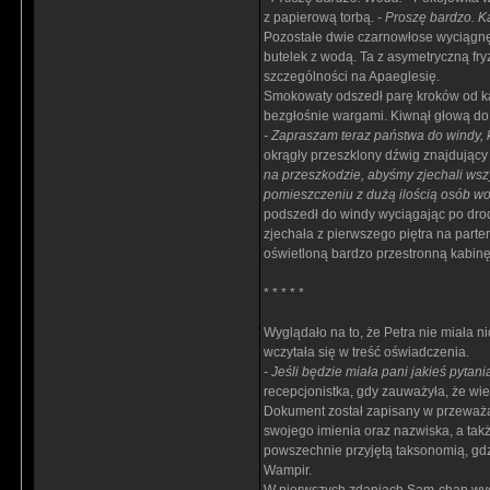
z papierową torbą.
- Proszę bardzo. K
Pozostałe dwie czarnowłose wyciągnęły
butelek z wodą. Ta z asymetryczną fr
szczególności na Apaeglesię.
Smokowaty odszedł parę kroków od ka
bezgłośnie wargami. Kiwnął głową do 
- Zapraszam teraz państwa do windy, k
okrągły przeszklony dźwig znajdując
na przeszkodzie, abyśmy zjechali wsz
pomieszczeniu z dużą ilością osób wo
podszedł do windy wyciągając po drodz
zjechała z pierwszego piętra na parter
oświetloną bardzo przestronną kabinę 
* * * * *
Wyglądało na to, że Petra nie miała 
wczytała się w treść oświadczenia.
- Jeśli będzie miała pani jakieś pyta
recepcjonistka, gdy zauważyła, że wi
Dokument został zapisany w przeważa
swojego imienia oraz nazwiska, a takż
powszechnie przyjętą taksonomią, gdz
Wampir.