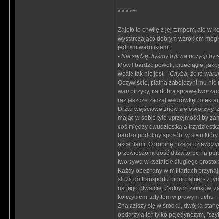
* * * * *
Zajęło to chwilę z jej tempem, ale w
wystarczająco dobrym wzrokiem mógł 
jednym warunkiem".
-
Nie sądzę, byśmy byli na pozycji by 
Mówił bardzo powoli, przeciągle, jakb
wcale tak nie jest. -
Chyba, że to war
Oczywiście, płatna zabójczyni mu nic 
wampirzycy, na dobrą sprawę tworząc mi
raz jeszcze zaczął wędrówkę po ekranie
Drzwi wejściowe znów się otworzyły, 
mając w sobie tyle uprzejmości by zam
coś między dwudziestką a trzydziestk
bardzo podobny sposób, w stylu który 
akcentami. Odrobinę niższa dziewczyn
przewieszoną dość dużą torbę na poj
tworzywa w kształcie długiego prostok
Każdy obeznany w militariach przyna
służą do transportu broni palnej - z t
na jego otwarcie. Żadnych zamków, za
kolczykiem-sztyftem w prawym uchu - n
Znalazłszy się w środku, dwójka stan
obdarzyła ich tylko pojedynczym, "sz