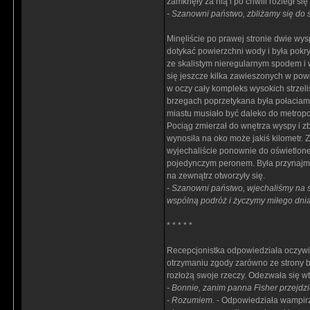
zamknęły za nią i po chwili rozległ si
- Szanowni państwo, zbliżamy się do st
Minęliście po prawej stronie dwie wy
dotykać powierzchni wody i była pokr
ze skalistym nieregularnym spodem i w
się jeszcze kilka zawieszonych w powi
w oczy cały kompleks wysokich strzel
brzegach poprzetykana była połaciami z
miastu musiało być daleko do metropol
Pociąg zmierzał do wnętrza wyspy i zb
wynosiła na oko może jakiś kilometr.
wyjechaliście ponownie do oświetloneg
pojedynczym peronem. Była przynajmnie
na zewnątrz otworzyły się.
- Szanowni państwo, wjechaliśmy na s
wspólną podróż i życzymy miłego dnia
* * * * *
Recepcjonistka odpowiedziała oczywi
otrzymaniu zgody zarówno ze strony bl
rozłożą swoje rzeczy. Odezwała się wt
- Bonnie, zanim panna Fisher przejdz
- Rozumiem.
- Odpowiedziała wampirz