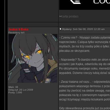
>
Karta postaci.
Jedius 9 Baka
Wysłany: Sob Sie 08, 2020 12:33 am
Pierdolony leń
-
Czemu nie?
- Niyappi zadała pytanie 
naprzeciwko. Caiqua tylko wzruszyła r
myślach, że na trzy osoby póki o tylko
plecaka ze skrzypcami.
-
Naprawdę? To bardzo miło ze stron n
oczami i jak Kajka, odwróciła się do o
Po otrzymaniu swojego soku, menedżer 
wypadek. Dziwne rzeczy lubią dziać 
-
Zaraz katana od razu...
- odpowiedzia
pokazaniem własnego termosu z przepr
Wiek: 36
Dołączył: 26 Lut 2009
palec by zwrócić na siebie uwagę, nas
Posty: 1396
pokazała na tę z czerwonym napojem. K
wciąż trzymając między kciukami poló
Gdy stewardessa przeszła już za poło