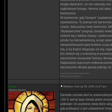
mogła stwierdzić, że nie należały one
najkrótszym brzegu. Verena zaś stała
towarzysza.
W momencie, gdy Gungnir “zaatakowała
zawiedziona. To jednak nie był koni
czasie, dała pokaz swej zwinności, kt
“błyskawicznie” pragnąc zbadać reakc
zmienił się z lekkiej obawy i zaskoc
prostu na niezadowoloną, wciąż opiera
niespodziewanie parę kroków za jej pl
nią, a na kogoś stojącego za nią, na
Ein obrócił się z uniesioną w powstrzy
nieruchomo nieopodal Samary. Musiała
Najbardziej logicznym wytłumaczeniem
nieznacznie skinęła głową patrząc na 
_________________
>
Karta postaci
.
Tidus
Wysłany: Czw Lip 30, 2020 12:27 pm
Jebany farciarz
Danielle uniosła dłoń w uniwersalnym
-
Sol-3, wersji tego świata gdzie wszys
wilkołaki i im podobne istoty które u
gdy próbujesz o tym uświadomić innych, 