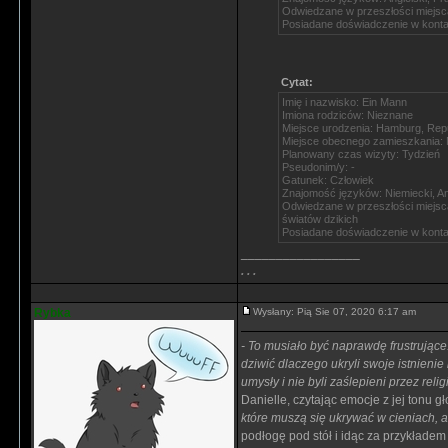
Odwiedzane w przeszłości miejsc
Posiadane doświadczenie w kontakc
Cytat:
Imię i nazwisko: Ein Mann
Imiona rodziców: Nieznane
Miejsce urodzenia: Hamburg, Rep
Miejsce obecnego zamieszkania: M
Planowany czas wizyty: Tydzień
Pseudonim/y: -
Gatunek: Człowiek
Znajomość języków: Niemiecki, Ang
Odwiedzane w przeszłości miejsca
światów dzikich
Posiadane doświadczenie w kontakc
_________________
. . .
Rybka
Wysłany: Pią Sie 07, 2020 6:17 am
- To musiało być naprawdę frustrujące. 
dziwić dlaczego ukryli swoje istnienie
umysły i nie byli zaślepieni przez reli
Danielle, czytając emocje z jej tonu g
które muszą się ukrywać w cieniach, a
podłogę pod stół i idąc za przykładem