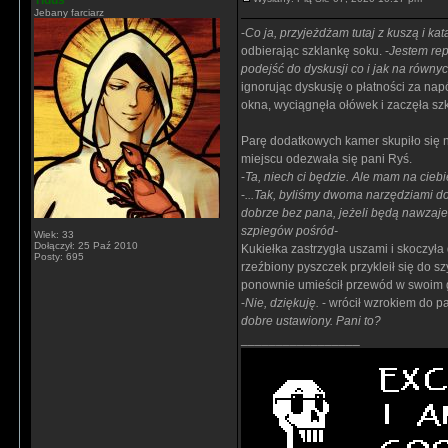
Tidus
Jebany farciarz
-
Co ja, przyjeżdżam tutaj z kuszą i ka
odbierając szklankę soku. -
Jestem rep
podejść do dyskusji co i jak na równ
ignorując dyskusję o płatności za napó
okna, wyciągnęła ołówek i zaczęła sz
Parę dodatkowych kamer skupiło się 
miejscu odezwała się pani Ryś.
-
Ta, niech ci będzie. Ale mam na ciebi
-
...Tak, byliśmy dwoma narzędziami do
dobrze bez pana, jeżeli będą nawzaj
szpiegów pośród-
Wiek: 33
Dołączył: 25 Paź 2010
Kukiełka zastrzygła uszami i skoczyła
Posty: 695
rzeźbiony pyszczek przykleił się do s
ponownie umieścił przewód w swoim g
-
Nie, dziękuję.
- wrócił wzrokiem do p
dobre ustawiony. Pani to?
_________________