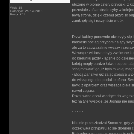
ułożone w pionie cztery przyciski, z k
Wiek: 35
pozostałe zaś arabskie cyfry w kolejno
Dołączyła: 25 Kwi 2013
Posty: 251
lewą stronę, dzięki czemu przycisk od
zamknęły się i ruszyliście w dół.
Drzwi kabiny ponownie otworzyły się 
niebieski pociąg przypominający swym
ale za to zauważalnie wyższy i szersz
Wewnątrz widoczne były zwrócone ku s
do kierunku jazdy - łącznie po dziesię
koleją mogły bardzo łatwo rozpoznać 
“obejmowała” go, iż była to kolej mag
- Mogą państwo już zająć miejsca w p
do wiszącego nieopodal telefonu. Sw
ławki z oparciem oraz wisząca biała 
nawet zegara.
Rozsuwane drzwi wiodące do wnętrza p
też na tyle wysokie, że Joshua nie mus
* * * * *
Nikt nie przeszkadzał Samarze, gdy za
oczekiwała przypatrując się dłoniom c
Białowłosa w pewnym momencie usłys