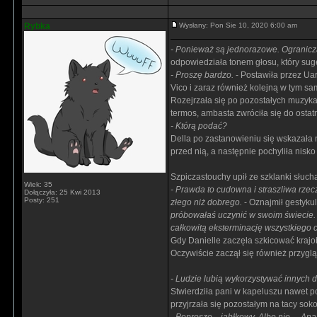
Rybka
Wysłany: Pon Sie 10, 2020 6:00 am
- Ponieważ są jednorazowe. Ogranicza
odpowiedziała tonem głosu, który suge
- Proszę bardzo.
- Postawiła przez Ua
Vico i zaraz również kolejną w tym s
Rozejrzała się po pozostałych muzyka
termos, ambasta zwróciła się do ostat
- Którą podać?
Della po zastanowieniu się wskazała 
przed nią, a następnie pochyliła nisk
Szpiczastouchy upił ze szklanki słuch
Wiek: 35
- Prawda to cudowna i straszliwa rzec
Dołączyła: 25 Kwi 2013
Posty: 251
złego niż dobrego.
- Oznajmił gestykul
próbowałaś uczynić w swoim świecie.
całkowitą eksterminację wszystkiego c
Gdy Danielle zaczęła szkicować krajob
Oczywiście zaczął się również przyg
- Ludzie lubią wykorzystywać innych 
Stwierdziła pani w kapeluszu nawet p
przyjrzała się pozostałym na tacy so