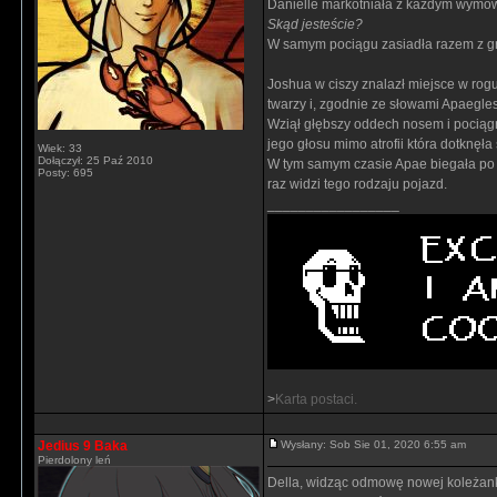
Danielle markotniała z każdym wymówi
Skąd jesteście?
W samym pociągu zasiadła razem z grup
Joshua w ciszy znalazł miejsce w rog
twarzy i, zgodnie ze słowami Apaegles
Wziął głębszy oddech nosem i pociąg
jego głosu mimo atrofii która dotknęł
Wiek: 33
Dołączył: 25 Paź 2010
W tym samym czasie Apae biegała po 
Posty: 695
raz widzi tego rodzaju pojazd.
_________________
>
Karta postaci.
Jedius 9 Baka
Wysłany: Sob Sie 01, 2020 6:55 am
Pierdolony leń
Della, widząc odmowę nowej koleżanki