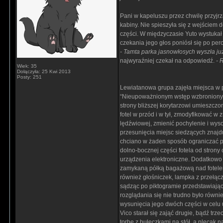
Pani w kapeluszu przez chwilę przyjrz
kabiny. Nie spieszyła się z wejściem 
części. W międzyczasie Yuto wystukał 
czekania jego głos poniósł się po per
- Tamta parka jasnowłosych wyszła już
najwyraźniej czekał na odpowiedź.
- 
Wiek: 35
Dołączyła: 25 Kwi 2013
Posty: 251
Lewiatanowa grupa zajęła miejsca w pr
“Nieupoważnionym wstęp wzbroniony”. 
strony bliższej korytarzowi umieszczo
fotel w przód i w tył, zmodyfikować 
lędźwiowej, zmienić pochylenie i wyso
przesunięcia miejsc siedzących znajdu
chciano w żaden sposób ograniczać pus
dolno-bocznej części fotela od stron
urządzenia elektroniczne. Dodatkowo 
zamykaną półką bagażową nad fotelem 
również głośniczek, lampka z przełącz
sądząc po piktogramie przedstawiając
rozglądania się nie trudno było równi
wysunięcia jego dwóch części w celu 
Vico starał się zająć drugie, bądź trze
torbę z bułeczkami na stół, a plecak n