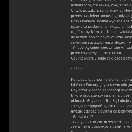
Centrum zajmie nam pięć minut. W mi
pomarańcza, truskawka, kiwi, jabłko 
Chwile po zakończeniu, drzwi za któr
przedstawicielem ambastów, natywnej 
Nosiła kobiece ubranie wyglądające z
rękawek z postawionym wiązanym kołni
część stopy, która u ludzi odpowiada
do ramion, zaplecionymi w liczne mał
szklankami ustawionymi w stożek i w
- Czy życzą sobie państwo któryś z s
przed chwilą wygłaszał komunikat.
Gdy już wybrały sobie sok, bądź odmów
* * * * *
Petra oparła ponownie dłonie na blaci
telefonie Samary, gdy ta odwracała go
Gdy drzwi wiodące do recepcji otworz
tylko ta druga zatrzymała je na dłużej
ubiorach. Gdy podeszli bliżej i oboje
zaczęła przyglądać się ich klatkom p
uwagę, gdy padło pytanie od blondyn
- Prosić o co?
- Pani prosi o trochę przestrzeni osobis
- Ona. Prosi.
- Wykrzywiła kącik ust w 