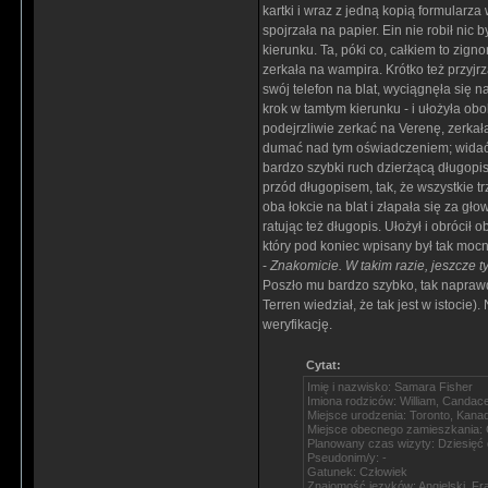
kartki i wraz z jedną kopią formularza
spojrzała na papier. Ein nie robił nic 
kierunku. Ta, póki co, całkiem to zig
zerkała na wampira. Krótko też przyjr
swój telefon na blat, wyciągnęła się 
krok w tamtym kierunku - i ułożyła ob
podejrzliwie zerkać na Verenę, zerka
dumać nad tym oświadczeniem; widać by
bardzo szybki ruch dzierżącą długopis
przód długopisem, tak, że wszystkie tr
oba łokcie na blat i złapała się za gł
ratując też długopis. Ułożył i obróci
który pod koniec wpisany był tak mocno
-
Znakomicie. W takim razie, jeszcze ty
Poszło mu bardzo szybko, tak naprawd
Terren wiedział, że tak jest w istoc
weryfikację.
Cytat:
Imię i nazwisko: Samara Fisher
Imiona rodziców: William, Candac
Miejsce urodzenia: Toronto, Kana
Miejsce obecnego zamieszkania:
Planowany czas wizyty: Dziesięć 
Pseudonim/y: -
Gatunek: Człowiek
Znajomość języków: Angielski, Fr