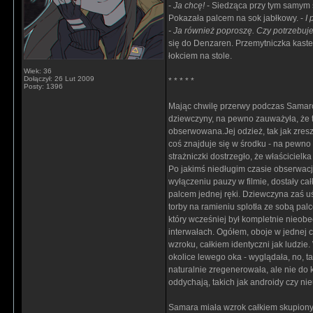
-
Ja chcę!
- Siedząca przy tym samym s
Pokazała palcem na sok jabłkowy. -
I 
- Ja również poproszę. Czy potrzebuje
się do Denzaren. Przemytniczka kastetu
łokciem na stole.
Wiek: 36
Dołączył: 26 Lut 2009
* * * * *
Posty: 1396
Mając chwilę przerwy podczas Samarow
dziewczyny, na pewno zauważyła, że t
obserwowana.Jej odzież, tak jak zreszt
coś znajduje się w środku - na pewno 
strażniczki dostrzegło, że właściciel
Po jakimś niedługim czasie obserwacji
wyłączeniu pauzy w filmie, dostały ca
palcem jednej ręki. Dziewczyna zaś u
torby na ramieniu splotła ze sobą pa
który wcześniej był kompletnie nieobe
interwałach. Ogółem, oboje w jednej c
wzroku, całkiem identyczni jak ludzi
okolice lewego oka - wyglądała, no, ta
naturalnie zregenerowała, ale nie do 
oddychają, takich jak androidy czy ni
Samara miała wzrok całkiem skupiony 