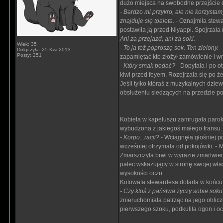
dużo miejsca na swobodne przejście 
- Bardzo mi przykro, ale nie korzystam
znajduje się toaleta.
- Oznajmiła stewa
postawiła ją przed Niyappi. Spojrzał
Ani za przejazd, ani za soki.
Wiek: 35
- To ja też poproszę sok. Ten zielony.
-
Dołączyła: 25 Kwi 2013
Posty: 251
zapamiętać kto złożył zamówienie i w
- Który smak podać?
- Dopytała i po 
kiwi przed feyem. Rozejrzała się po że
Jeśli tylko któraś z muzykalnych dzi
obsłużeniu siedzących na przedzie po
Kobieta w kapeluszu zamrugała parokr
wybudzona z jakiegoś małego transu.
- Korpo...racji?
- Wciągnęła głośniej p
wcześniej otrzymała od pokojówki.
- N
Zmarszczyła brwi w wyrazie zmartwie
palec wskazujący w stronę swojej wła
wysokości oczu.
Kotowata stewardesa dotarła w końcu r
- Czy ktoś z państwa życzy sobie sok
znieruchomiała patrząc na jego oblicz
pierwszego szoku, podkuliła ogon i o