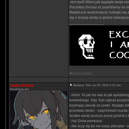
-
Ani myśl! Wiem jak wygląda twoja mor
Poczekaj chociaż aż pojedziemy na dó
Metaliczne westchnięcie rozległo się
się o ścianę windy w geście dziecięce
_________________
>
Karta postaci.
Jedius 9 Baka
Wysłany: Sob Lip 25, 2020 4:22 am
Pierdolony leń
-
Hmm. To jak nie lata to jak wjedziem
konkretnego. Gdy Yuto ogłosił przejśc
trzymając plecak za szelki. Niyappi z
przestała istnieć - natychmiast rzuci
środka windy jeszcze przed gośćmi z 
-
Ha! Znów pierwsza!
- Nie liczy się bo nie masz plecaka!
- o