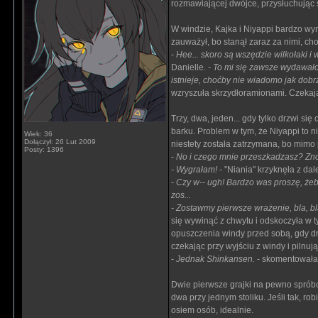
rozmawiającej dwójce, przysłuchując s
W windzie, Kajka i Niyappi bardzo wyr
zauważył, bo stanął zaraz za nimi, ch
-
Hee... skoro są wszędzie wilkołaki i
Danielle.
- To mi się zawsze wydawało
istnieje, choćby nie wiadomo jak dobr
wzryszuła skrzydłoramionami. Czekają
Trzy, dwa, jeden... gdy tylko drzwi się
barku. Problem w tym, że Niyappi to n
Wiek: 36
Dołączył: 26 Lut 2009
niestety została zatrzymana, bo mimo 
Posty: 1396
-
No i czego mnie przeszkadzasz? Zn
- Wygrałam!
- "Niania" krzyknęła z d
-
Czy w-- ugh! Bardzo was proszę, żeb
zos...
- Zostawmy pierwsze wrażenie, bla, bl
się wywinąć z chwytu i odskoczyła w t
opuszczenia windy przed sobą, gdy dr
czekając przy wyjściu z windy i pilnuj
-
Jednak Shinkansen.
- skomentowała D
Dwie pierwsze grajki na pewno spróbow
dwa przy jednym stoliku. Jeśli tak, rob
osiem osób, idealnie.