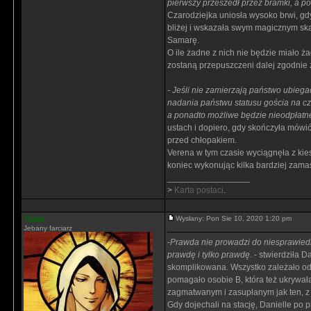
pierwszy przeszedł przez bramki, a p
Czarodziejka uniosła wysoko brwi, gd
bliżej i wskazała swym magicznym ska
Samarę.
O ile żadne z nich nie będzie miało 
zostaną przepuszczeni dalej zgodnie 
- Jeśli nie zamierzają państwo ubiega
nadania państwu statusu gościa na cz
a ponadto możliwe będzie nieodpłatne 
ustach i dopiero, gdy skończyła mówić
przed chłopakiem.
Verena w tym czasie wyciągnęła z kies
koniec wykonując kilka bardziej zamas
_________________
>
Karta postaci
.
Tidus
Wysłany: Pon Sie 10, 2020 1:20 pm
Jebany farciarz
-
Prawda nie prowadzi do niesprawiedli
prawdę i tylko prawdę.
- stwierdziła D
skomplikowana. Wszystko zależało od 
pomagało osobie B, która też ukrywał
zagmatwanym i zasupłanym jak ten, z k
Gdy dojechali na stację, Danielle po p