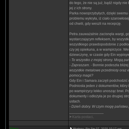
do tego, że nie są już, bądź nigdy nie
jej z ich strony.
Parka nowoprzybyłych, dzięki swemu 
problemu wykryła, iż ciało szarowłose
od chwili, gdy weszli na recepcję.
Petra zauważalnie zacisnęła wargi, g
wystarczającym refleksem, by wszystko
wszystkiego prawdopodobnie z podłog
czy jej opiekuna, a w wampirzyce. We
dziewczynę, w czasie gdy Ein wypisyw
- To wszystko z mojej strony. Mogą pa
- Zapraszam.
- Bonnie podeszła bliże
wszystkie metalowe przedmioty oraz 
pomocy magii?
Gdy Ein i Samara zaczęli podchodzić n
Podniosła jeden z dokumentów, który 
po wampirzycy lekko unosząc brwi. Po
dokumenty i odłożyła je po drugiej st
ustach.
- Dzień dobry. W czym mogę państw
_________________
>
Karta postaci
.
Wysłany: Pią Sie 07, 2020 10:17 pm