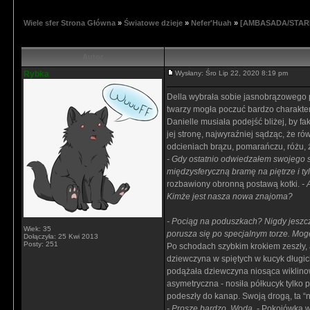
Wiele sfer Strona Główna
»
Światowe dzieje
»
Nefer'Huah
»
[AMBASADA/STARE 
Autor
Rybka
Wysłany: Śro Lip 22, 2020 8:19 pm
Della wybrała sobie jasnobrązowego p
twarzy mogła poczuć bardzo charakt
Danielle musiała podejść bliżej, by f
jej stronę, najwyraźniej sądząc, że 
odcieniach brązu, pomarańczu, różu, 
- Gdy ostatnio odwiedzałem swojego s
międzysferyczną bramę na piętrze i tyl
rozbawiony obronną postawą kotki.
- 
Kimże jest nasza nowa znajoma?
- Pociąg na poduszkach? Nigdy jeszcz
Wiek: 35
porusza się po specjalnym torze. Mogę
Dołączyła: 25 Kwi 2013
Posty: 251
Po schodach szybkim krokiem zeszły, 
dziewczyna w spiętych w kucyk długic
podążała dziewczyna niosąca wiklinowy
asymetryczna - nosiła półkucyk tylko 
podeszły do kanap. Swoją drogą, ta “
- Proszę bardzo. Woda.
- Pokojówka w