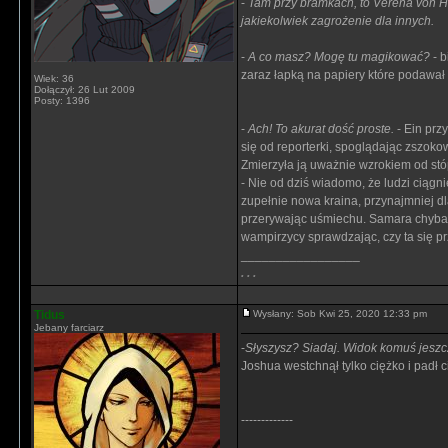
-
Tam przy bramkach, to Verena von 
jakiekolwiek zagrożenie dla innych.
-
A co masz? Mogę tu magikować?
- b
zaraz łapką na papiery które podawał 
Wiek: 36
Dołączył: 26 Lut 2009
Posty: 1396
-
Ach! To akurat dość proste.
- Ein prz
się od reporterki, spoglądając zszok
Zmierzyła ją uważnie wzrokiem od stóp
- Nie od dziś wiadomo, że ludzi ciąg
zupełnie nowa kraina, przynajmniej dl
przerywając uśmiechu. Samara chyba ś
wampirzycy sprawdzając, czy ta się pr
_________________
. . .
Tidus
Wysłany: Sob Kwi 25, 2020 12:33 pm
Jebany farciarz
-
Słyszysz? Siadaj. Widok komuś jeszc
Joshua westchnął tylko ciężko i padł 
-------------