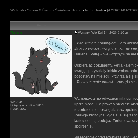
Wiele sfer Strona Główna
»
Światowe dzieje
»
Nefer'Huah
»
[AMBASADA/STARE 
Autor
Rybka
Wysłany: Wto Kwi 14, 2020 2:10 am
- Tyle. Nic nie pominąłem. Zero dziub
Możesz wyrazić swoje rozczarowanie,
Uariena i Petrę.
- Nie liczyłbym na nie
Odbierając dokumenty, Petra kątem ok
uwagę i przywołały lekkie zmieszanie 
pozostały na miejscu. Przyjrzała się
- To nie on mnie martwi.
- zaczęła ści
Wampirzyca nie odwzajemniła uśmiechu
Wiek: 35
uprzejmości. Co prawda niewiele obcho
Dołączyła: 25 Kwi 2013
Posty: 251
reporterce nie poświęciła szczególn
Reakcja blondyna wydała jej się za to
końcu do niej podejść. Zorientowawsz
spojrzenie.
Na recepcję dotarł również i Yuto. Le