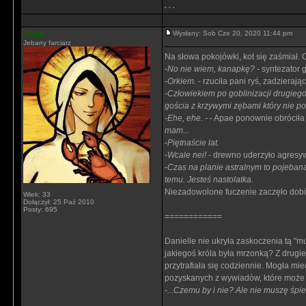
. . .
Tidus
Wysłany: Sob Cze 20, 2020 11:44 pm
Jebany farciarz
Na słowa pokojówki, kot się zaśmiał. 
-
No nie wiem, kanapkę?
- syntezator 
-
Orkiem.
- rzuciła pani ryś, zadzierają
-
Człowiekiem po goblinizacji drugiego
gościa z krzywymi zębami który nie pot
-
Ehe, ehe. -
- Apae ponownie obróciła
mam...
-
Piętnaście lat.
-
Wcale nei!
- drewno uderzyło agresyw
-
Czas na planie astralnym to pojebana 
temu. Jesteś nastolatka.
Niezadowolone fuczenie zaczęło dobie
Wiek: 33
Dołączył: 25 Paź 2010
Posty: 695
============
Danielle nie ukryła zaskoczenia tą "m
jakiegoś króla była mrzonką? Z drugie
przytrafiała się codziennie. Mogła mie
pozyskanych z wywiadów, które może 
-
...Czemu by i nie? Ale nie muszę śp
_________________