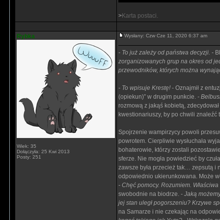
>
Karta postaci.
Rybka
Wysłany: Czw Cze 11, 2020 6:37 am
- To już zależy od państwa decyzji.
- B
zorganizowanych grup na okres od je
przewodników, których można wynają
- To wpisuje Krestę!
- Oznajmił z entu
(opiekun)” w drugim punkcie.
- Belbus
rozmową z jakąś kobietą, zdecydował 
kwestionariuszy, by po chwili znaleźć 
Spojrzenie wampirzycy powoli przesuw
powrotem. Cierpliwie wysłuchała wyjaśn
Wiek: 35
bohaterowie, którzy zostali pozostawie
Dołączyła: 25 Kwi 2013
Posty: 251
sferze. Nie mogła powiedzieć by czuł
zawsze była przecież tak… zepsutą i n
odpowiednio ukierunkowana. Może właś
- Chęć pomocy. Rozumiem. Właściwa te
swobodnie na biodrze.
- Jaką możemy
jej stan uległ pogorszeniu? Krzywe sp
na Samarze i nie czekając na odpowie