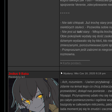
kogoś takiego jak Yuto?
- Wskazała ge
spojrzenie Verenie, zdecydowanie nie 
* * * * *
- Nie taki chłopak. Już trochę stary j
niektórych stuleci.
- Pozwoliła sobie n
- Nie jest aż
taki
stary.
- Wtrąciła troch
Obie pokojówki wydały się dość zaskoc
dziwnym wydawało się by ktoś, kto ni
zmieszanymi, porozumiewawczymi spo
- Przepraszam jeśli zabrzmi to niegrz
rozmowna.
_________________
>
Karta postaci
.
Jedius 9 Baka
Wysłany: Wto Cze 16, 2020 6:19 pm
Pierdolony leń
-
Ach, rozumiem.
- Uarien przytaknął. 
zdanie na temat tego co chcą zobaczy
przewidzieć, dokąd nas poniesie.
- zw
Niyappi. Przynajmniej udało mu się na 
po całym pomieszczeniu i ogólnie wsz
bazgroły w całkowitym milczeniu, jakby
lada moment jej się to znudzi i zaczni