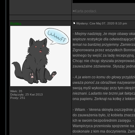
>
Karta postaci.
Rybka
Wysłany: Czw Maj 07, 2020 8:10 pm
- Miejmy nadzieję, że moje obawy oka
większe restrykcje dla odwiedzającyc
temat na bardziej przyjemny. Zamierz
Zignorowana przez wszystkich Bonnie 
wolnego by wejść za ladę recepcyjną. 
Chcąc nie chcąc słyszała przeprowadz
zauważalne zdziwienie. Słysząc jedn
- A ja wiem co komu do głowy przyjdzi
uważa ponoć za obraźliwe nazywanie i
swoją myśl wykonując przy tym okrężne
Wiek: 35
nieznani. Ladartis nie brzmi jak fakty
Dołączyła: 25 Kwi 2013
Posty: 251
ona papieru. Zerknął na kotkę z lekk
- Witam.
- Verena skinęła oszczędnie
do zauważenia było, iż kobieta znaczą
ich w swoim bezpośrednim zasięgu.
-
Wampirzyca przeniosła spojrzenie na a
doskonale z kim ma doczynienia. Zamie