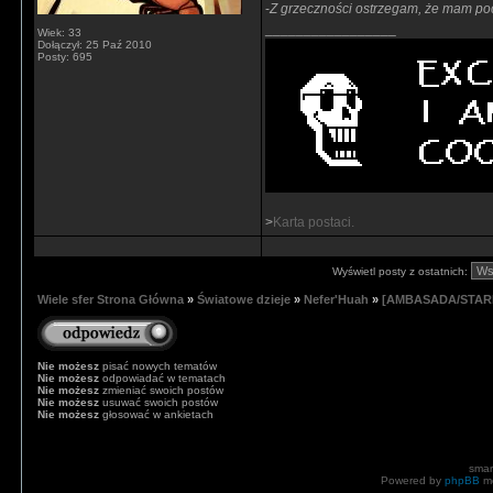
-
Z grzeczności ostrzegam, że mam poc
_________________
Wiek: 33
Dołączył: 25 Paź 2010
Posty: 695
>
Karta postaci.
Wyświetl posty z ostatnich:
Wiele sfer Strona Główna
»
Światowe dzieje
»
Nefer'Huah
»
[AMBASADA/STARE 
Nie możesz
pisać nowych tematów
Nie możesz
odpowiadać w tematach
Nie możesz
zmieniać swoich postów
Nie możesz
usuwać swoich postów
Nie możesz
głosować w ankietach
smar
Powered by
phpBB
mo