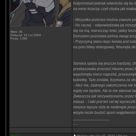
Natychmiast jednak odwróciła się ku n
na mnie krzyczy, czyli chyba jak matka
-
Wszystko przecież można zawsze p
-
No raczej.
- odpowiedziała jej niższy
się na nią, marszcząc brwi, jakby bezsł
Wiek: 36
Dołączył: 26 Lut 2009
Denzaren pozostała pełnią uwagi przy
Posty: 1396
-
Przyczyną stanu tego świata jest lu
na polu bitwy dialogowej. Wsunęła dło
Samara spięła się jeszcze bardziej, c
przekazywała przecież nikomu przez bl
wypchnięta nieco naprzód, przesunię
kukiełkę. Tam została, trzymana za o
-
Ależ nie, żadnego zakończenia nie był
nigdy nie będzie. Ale to nie stanowi 
Zwłaszcza tak skrzywdzonemu przez l
masaż. -
I taki jest też cel tej wycie
miejsce lepsze niże te nietknięte jes
wizyta może budzić sporo wątpliwości
_________________
. . .
Wysłany: Nie Cze 07, 2020 1:53 pm