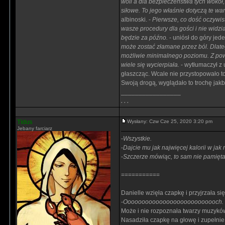
woli a dla bezpieczeństwa tych wokół,
siłowe. To jego właśnie dotyczą te war
albinoski. -
Pierwsze, co dość oczywis
wasze procedury dla gości i nie widz
będzie za późno.
- uniósł do góry jede
może zostać złamane przez ból. Dlate
możliwie minimalnego poziomu. Z powo
wiele się wycierpiała.
- wytłumaczył z 
głaszcząc. Wcale nie przystopowało to
Swoją drogą, wyglądało to trochę jakby
_________________
. . .
Tidus
Wysłany: Czw Cze 25, 2020 3:20 pm
Jebany farciarz
-
Wszystkie.
-
Dajcie mu jak najwięcej kalorii w jak
-
Szczerze mówiąc, to sam nie pamięt
===========
Danielle wzięła czapkę i przyjrzała s
-
Ooooooooooooooooooooooooooch. 
Może i nie rozpoznała twarzy muzyków,
Nasadziła czapkę na głowę i zupełnie