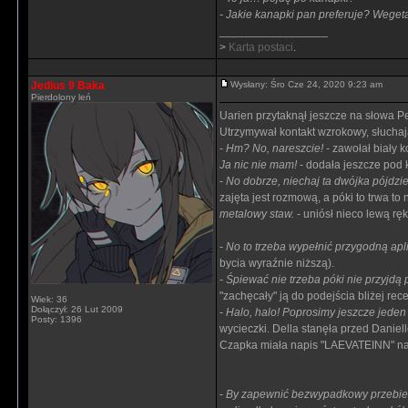
- Jakie kanapki pan preferuje? Weget
_________________
>
Karta postaci
.
Jedius 9 Baka
Wysłany: Śro Cze 24, 2020 9:23 am
Pierdolony leń
Uarien przytaknął jeszcze na słowa Pe
Utrzymywał kontakt wzrokowy, słucha
-
Hm? No, nareszcie!
- zawołał biały 
Ja nic nie mam!
- dodała jeszcze pod 
-
No dobrze, niechaj ta dwójka pójdzi
zajęta jest rozmową, a póki to trwa to 
metalowy staw.
- uniósł nieco lewą rękę
-
No to trzeba wypełnić przygodną apli
bycia wyraźnie niższą).
-
Śpiewać nie trzeba póki nie przyjdą 
"zachęcały" ją do podejścia bliżej rec
Wiek: 36
Dołączył: 26 Lut 2009
-
Halo, halo! Poprosimy jeszcze jeden 
Posty: 1396
wycieczki. Della stanęła przed Daniel
Czapka miała napis "LAEVATEINN" na 
-
By zapewnić bezwypadkowy przebieg 