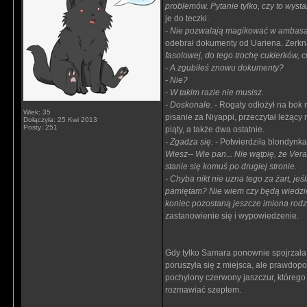
problemów. Pytanie tylko, czy to wysta
je do teczki.
- Nie pozwalają magikować w ambasad
odebrał dokumenty od Uariena. Zerkną
fasolowej, do tego trochę cukierków, 
- A zgubiłeś znowu dokumenty?
- Nie?
- W takim razie nie musisz.
- Doskonale.
- Rogaty odłożył na bok n
Wiek: 35
pisanie za Niyappi, przeczytał leżący
Dołączyła: 25 Kwi 2013
Posty: 251
piąty, a także dwa ostatnie.
- Zgadza się.
- Potwierdziła blondynka 
Wiesz-- Wie pan... Nie wątpię, że Vera
stanie się komuś po drugiej stronie.
- Chyba nikt nie uzna tego za żart, j
pamiętam? Nie wiem czy będą wiedzieć
koniec pozostaną jeszcze imiona rodz
zastanowienie się i wypowiedzenie.
Gdy tylko Samara ponownie spojrzała 
poruszyła się z miejsca, ale prawdop
pochylony czerwony jaszczur, którego
rozmawiać szeptem.