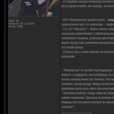
-
Co będzie naszym kolejnym krokiem
piszczącej bramki, ale widząc, że jest 
-
Eh? Nierówności społecznych...
tuta
Wiek: 36
Dołączył: 26 Lut 2009
zaskoczenia tym, co usłyszała. -
Jedyn
Posty: 1396
-
Co, co? Muzyka?
- Jedno słowo naty
otaczania dziennikarki i odbierania j
maślanymi oczyma, podczas gdy Kajk
gapić się jej nad ramieniem bezpośred
niż reszta grupy.
-
Chcesz się z nami wybrać na muzyc
koleżanki.
-
"Gwarancja" to bardzo wymagające słow
historii o osiąganiu niemożliwego że c
trochę własną twarz do Samary. Nie ta
moment, swoją drogą. Mając przed sob
wielkiego jaszczura, który dla przeci
-
Niemniej jednak, mogę obiecać dob
nawet nietrwałej. Sytuacja ta jednak
Dlatego też chciałem omówić tę kwest
miejsce?
_________________