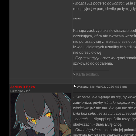
- Można już podejść do kontroli, jeśl
recepcyjnej w parę chwilę po tym, gdy
*****
Kanapa zaskrzypiała złowieszczo pod
oczekująca, która nie zwracała wcze
nie poruszały się z miejsca przez do
iż wielu cielesnych uznaliby te siedl
nie oprzeć głowę.
- Czy możemy jeszcze w czymś pomó
szykować do oddalenia.
_________________
>
Karta postaci
.
Jedius 9 Baka
Wysłany: Nie Maj 03, 2020 4:36 pm
Pierdolony leń
-
Szczerze, nie wydaje mi się, by ktokolw
zatwierdza, gdyby istniało większe ryz
właściwie już nie ma. Ale tym nic nie 
była bez celu. Też za nimi nie przepa
-
Łeeech...
- Niyappi opuściła uszy sły
słodyczach. -
Bułę! Bułę chcę!
- Gruba będziesz.
- odparła jej półmr
spotkała tez od razu ciekawski wzrok poz