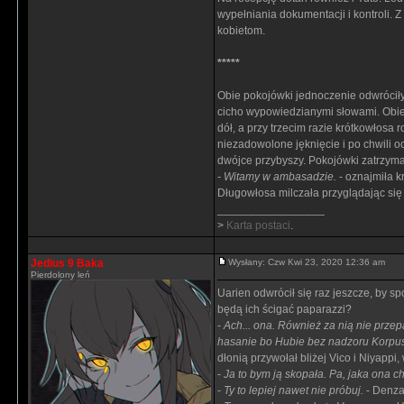
wypełniania dokumentacji i kontroli. 
kobietom.
*****
Obie pokojówki jednoczenie odwróciły
cicho wypowiedzianymi słowami. Obie 
dół, a przy trzecim razie krótkowłosa
niezadowolone jęknięcie i po chwili 
dwójce przybyszy. Pokojówki zatrzyma
- Witamy w ambasadzie.
- oznajmiła k
Długowłosa milczała przyglądając się
_________________
>
Karta postaci
.
Jedius 9 Baka
Wysłany: Czw Kwi 23, 2020 12:36 am
Pierdolony leń
Uarien odwrócił się raz jeszcze, by sp
będą ich ścigać paparazzi?
-
Ach... ona. Również za nią nie przep
hasanie bo Hubie bez nadzoru Korpus
dłonią przywołał bliżej Vico i Niyapp
-
Ja to bym ją skopała. Pa, jaka ona c
-
Ty to lepiej nawet nie próbuj.
- Denzar