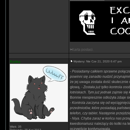
>
Karta postaci.
Rybka
Wysłany: Nie Cze 21, 2020 6:47 pm
- Posiadamy całkiem sprawne połączen
powinni się zanadto nudzić przynajmn
że jej uwaga została dość skutecznie
głową.
- Została już tylko kontrola o
lotniskach. Tym już jednak zajmie się
Bonnie niespiesznie odłożyła zdaje si
- Kontrola zaczyna się od wyciągnięc
przedmiotów, które posiadają państwo 
telefon, czy tablet. Następnie przej
- Niya. Chyba zaraz w końcu nas prze
kwestionariusz należący do kotki na
Wiek: 35
oczywiście kontynuowała.
Dołączyła: 25 Kwi 2013