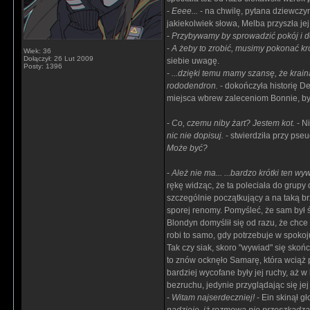
-
Eeee...
- na chwilę, pytana dziewczyn
jakiekolwiek słowa, Melba przyszła je
-
Przybywamy by sprowadzić pokój i d
-
A żeby to zrobić, musimy pokonać k
Wiek: 36
Dołączył: 26 Lut 2009
siebie uwagę.
Posty: 1396
-
...dzięki temu mamy szansę, że krai
rododendron.
- dokończyła historię De
miejsca wbrew zaleceniom Bonnie, by
-
Co, czemu niby żart? Jestem kot.
- N
nic nie dopisuj.
- stwierdziła przy pse
Może być?
-
Ależ nie ma... ...bardzo krótki ten wy
rękę widząc, że ta poleciała do grupy 
szczególnie początkujący a na taką br
sporej renomy. Pomyśleć, że sam był św
Blondyn domyślił się od razu, że chce
robi to samo, gdy potrzebuje w spokoju 
Tak czy siak, skoro "wywiad" się skońc
to znów ocknęło Samarę, która wciąż p
bardziej wycofane były jej ruchy, aż w
bezruchu, jedynie przyglądając się je
-
Witam najserdeczniej!
- Ein skinął g