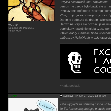
-
Zwykła ciekawość, tak? Rozumiem.
-
person nie trzeba było bawić się w na
Przekazanie ogólnego "nastroju" tłum
-
Cóż, dziękuję za poświęcony czas. Ży
Danielle podeszła do drugiej, większe
i ledwo nauczyła się poznać, jakie i
Wiek: 33
Dołączył: 25 Paź 2010
popkultury nawet nie miała czasu pom
Posty: 695
-
Dzień dobry, Danielle Ticha, Niecod
ambasady Nefer'Huah w dniu otwarcia
_________________
>
Karta postaci.
Rybka
Wysłany: Pon Kwi 27, 2020 12:46 am
- Nie wygląda na stabilną osobę.
- Stw
że Ein jest osobą dbającą o swoją re