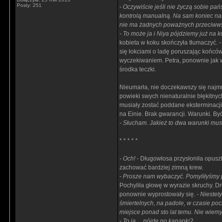
Posty: 251
- Oczywiście jeśli nie życzą sobie pa
kontrolą manualną. Na sam koniec nast
nie ma żadnych poważnych przeciww
- To może ja i Niya pójdziemy już na 
kobieta w koku skończyła tłumaczyć.
-
się łokciami o ladę poruszając końcó
wyczekiwaniem. Petra, ponownie jak w
środka teczki.
Nieumarła, nie doczekawszy się najmn
powieki swych nienaturalnie błękitnyc
musiały zostać poddane eksterminacji.
na Einie. Brak gwarancji. Warunki. B
- Słucham. Jakież to dwa warunki mu
* * * * *
- Och!
- Długowłosa przysłoniła opuszk
zachować bardziej zimną krew.
- Prosze nam wybaczyć. Pomyliłyśmy p
Pochyliła głowę w wyrazie skruchy. Dr
ponownie wyprostowały się.
- Nieste
śmiertelnych, na padole, w czasie poc
miejsce ponad sto lat temu. Nie wiemy 
- To ja… pójdę po kanapki?