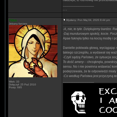
nadzieje, iż rozmową nie przeszkad
_________________
. . .
Tidus
Wysłany: Pon Maj 04, 2020 8:44 pm
Jebany farciarz
-
A, nie, to tyle. Dziękujemy bardzo. Ra
-
Daj mundurowym spokój, kocie. Pocz
Apae fuknęła tylko na kocią modłę i po
Danielle pokiwała głową, wyciągając
takiego szczegółu, a wydawał się waż
-
Czyli sądzą Państwo, że sytuacja so
To dość amery-
- chrząknęła, powstrzy
sensu. No i nie powinna wstawiać kom
podejrzewała, że te odpowiedzi miały 
-
Co według Państwa jest przyczyną t
_________________
Wiek: 33
Dołączył: 25 Paź 2010
Posty: 695