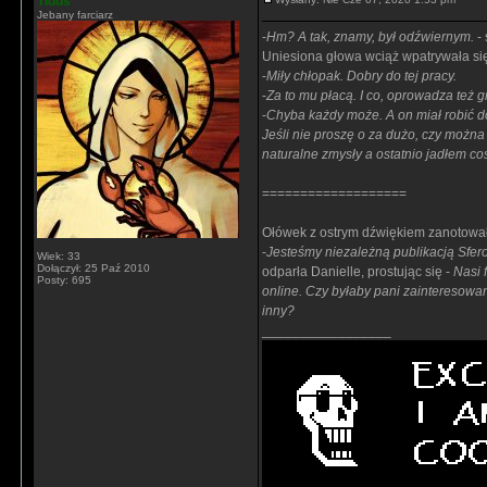
Tidus
Jebany farciarz
-
Hm? A tak, znamy, był odźwiernym.
- 
Uniesiona głowa wciąż wpatrywała si
-
Miły chłopak. Dobry do tej pracy.
-
Za to mu płacą. I co, oprowadza też 
-
Chyba każdy może. A on miał robić d
Jeśli nie proszę o za dużo, czy można
naturalne zmysły a ostatnio jadłem c
===================
Ołówek z ostrym dźwiękiem zanotował
-
Jesteśmy niezależną publikacją Sfer
Wiek: 33
Dołączył: 25 Paź 2010
odparła Danielle, prostując się -
Nasi 
Posty: 695
online. Czy byłaby pani zainteresowan
inny?
_________________