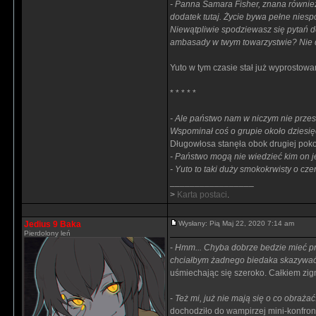
- Panna Samara Fisher, znana również
dodatek tutaj. Życie bywa pełne niesp
Niewątpliwie spodziewasz się pytań d
ambasady w twym towarzystwie? Nie d
Yuto w tym czasie stał już wyprostowa
* * * * *
- Ale państwo nam w niczym nie prze
Wspominał coś o grupie około dziesię
Długowłosa stanęła obok drugiej pokoj
- Państwo mogą nie wiedzieć kim on je
- Yuto to taki duży smokokrwisty o cz
_________________
>
Karta postaci
.
Jedius 9 Baka
Wysłany: Pią Maj 22, 2020 7:14 am
Pierdolony leń
-
Hmm... Chyba dobrze bedzie mieć pr
chciałbym żadnego biedaka skazywać 
uśmiechając się szeroko. Całkiem zign
-
Też mi, już nie mają się o co obrażać
dochodziło do wampirzej mini-konfron