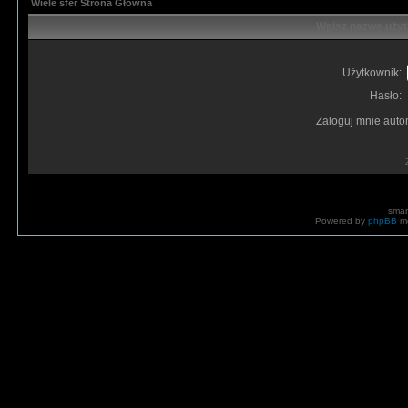
Wiele sfer Strona Główna
Wpisz nazwę użyt
Użytkownik:
Hasło:
Zaloguj mnie auto
smar
Powered by
phpBB
mo