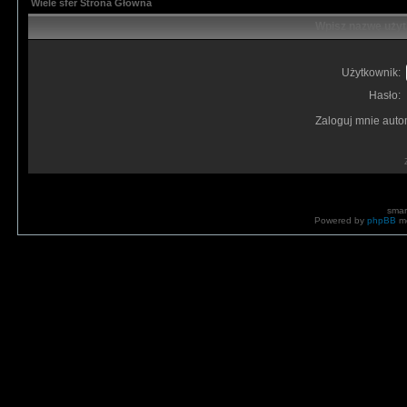
Wiele sfer Strona Główna
Wpisz nazwę użyt
Użytkownik:
Hasło:
Zaloguj mnie auto
smar
Powered by
phpBB
mo