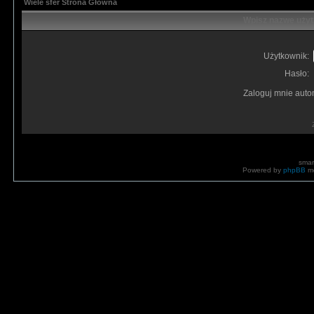
Wiele sfer Strona Główna
Wpisz nazwę użyt
Użytkownik:
Hasło:
Zaloguj mnie auto
smar
Powered by
phpBB
mo