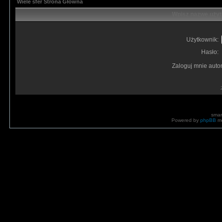
Wiele sfer Strona Główna
Wpisz nazwę użyt
Użytkownik:
Hasło:
Zaloguj mnie auto
smar
Powered by
phpBB
mo